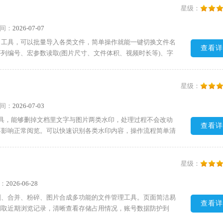
星级：
间：
2026-07-07
名工具，可以批量导入各类文件，简单操作就能一键切换文件名
查看详
列编号、宏参数读取(图片尺寸、文件体积、视频时长等)、字
始数字、间隔与位数，内置多款模板随心切换。软件提供修改文
间，提升办公效率。需要的朋友快来下载试试吧!
星级：
间：
2026-07-03
的工具，能够删掉文档里文字与图片两类水印，处理过程不会改动
查看详
不影响正常阅览。可以快速识别各类水印内容，操作流程简单清
完整留存文档全部内容和原有排版，文字、图像布局都不会改
试吧!
星级：
：
2026-06-28
割、合并、粉碎、图片合成多功能的文件管理工具。页面简洁易
查看详
调取近期浏览记录，清晰查看存储占用情况，账号数据防护到
用功能：文件校验、文件解锁、文件分割、文件合并、文件粉