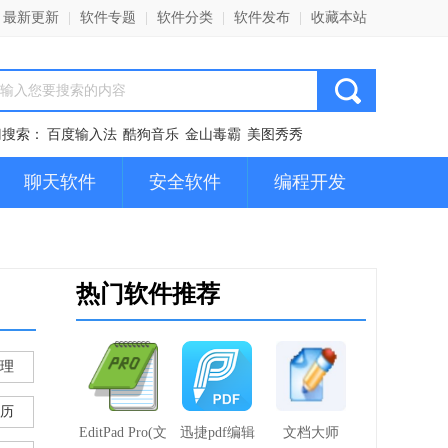
最新更新
|
软件专题
|
软件分类
|
软件发布
|
收藏本站
门搜索：
百度输入法
酷狗音乐
金山毒霸
美图秀秀
聊天软件
安全软件
编程开发
热门软件推荐
理
历
EditPad Pro(文
迅捷pdf编辑
文档大师