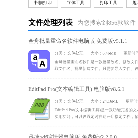
扫描打印
字体工具
打印工具
趣
文件处理列表
为您搜索到856款软件
金舟批量重命名软件电脑版 免费版v5.1.1
分类：
文件处理
大小：
6.46MB
更新时
金舟批量重命名软件是一款批量改名、修改文
取文件名、批量新建文件。只需要导入文件、
工作。软件兼容全部文件格式，可以把提取出的文件
让大批量文件改名操作变得简单省事。需要的朋
EditPad Pro(文本编辑工具) 电脑版v8.6.1
分类：
文件处理
大小：
24.16MB
更新时
EditPad Pro(文本编辑工具)是一款功能
实用功能，可以设置定时自动开启指定文档，
就能在各类文档间快速切换，避免多窗口堆叠
态链接库，安装完成后就能直接使用。需要的朋
迅捷pdf编辑器电脑版 免费版v2.2.0.0