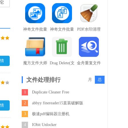
本编辑工具)
器电脑版
(pinpkm)
它
神奇文件批量
神奇文件批量
PDF水印清理
改名软件
改名软件
专家
情
魔方文件大师
Drag Delete(文
金舟重复文件
件粉碎工具)
删除工具
文件处理排行
月
总
1
Duplicate Cleaner Free
2
abbyy finereader15直装破解版
情
3
极速pdf编辑器注册机
4
IObit Unlocker