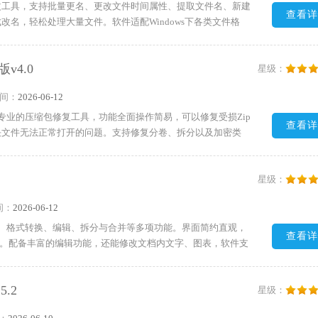
改工具，支持批量更名、更改文件时间属性、提取文件名、新建
查看详
名，轻松处理大量文件。软件适配Windows下各类文件格
Txt文档，有效提升办公效率。需要的朋友快来下载试试吧!
版v4.0
星级：
间：
2026-06-12
复大师)是一款专业的压缩包修复工具，功能全面操作简易，可以修复受损Zip
查看详
决文件无法正常打开的问题。支持修复分卷、拆分以及加密类
要添加文件、设置保存路径，就能一键启动修复，全程自动运
直观，新手也能轻松上手。需要的朋友快来下载试试吧!
星级：
间：
2026-06-12
阅读、格式转换、编辑、拆分与合并等多项功能。界面简约直观，
查看详
作。配备丰富的编辑功能，还能修改文档内文字、图表，软件支
DF页面。需要的朋友快来下载试试吧!
5.2
星级：