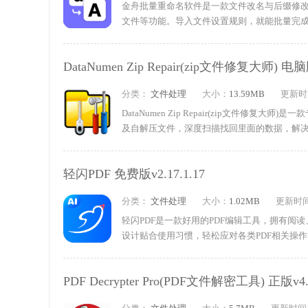
金舟批量重命名软件是一款文件改名与后缀修
文件等功能。导入文件设置规则，就能批量完成改
式，还可以把文件名导出为Excel、Word、
DataNumen Zip Repair(zip文件修复大师) 电脑
分类：
文件处理
大小：
13.59MB
更新时
DataNumen Zip Repair(zip文件修
及自解压文件，深度扫描找回里面的数据，解
Zip文件，最大程度挽回文件数据。使用时只
行。软件还提供批量处理多个压缩包，界面整洁
轻闪PDF 免费版v2.17.1.17
分类：
文件处理
大小：
1.02MB
更新时
轻闪PDF是一款好用的PDF编辑工具，拥有
设计贴合使用习惯，轻松应对各类PDF相关操
持插入图片、添加文字和水印，还能灵活管理P
PDF Decrypter Pro(PDF文件解密工具) 正版v4.