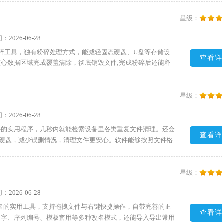
的朋友快来下载试试吧!
星级：
间：
2026-06-28
的文件粉碎工具，独有粉碎处理方式，能减轻固态硬盘、U盘等存储设
查看详
心数据区域完成覆盖清除，彻底销毁文件;完成粉碎后还能释
简单强大，可以满足大多数用户的使用需求。需要的朋友快来下
星级：
间：
2026-06-28
件的实用程序，几秒内就能检索设备里各类重复文件清理。还会
查看详
动硬盘，减少误删情况，清理文件更安心。软件能够按照文件格
果更精准，适配各类清理需求。需要的朋友快来下载试试吧!
星级：
间：
2026-06-28
改文件名的实用工具，支持拖拽文件与右键快捷操作，自带完善的正
查看详
文字、序列编号、模板套用等多种改名模式，还能导入导出常用