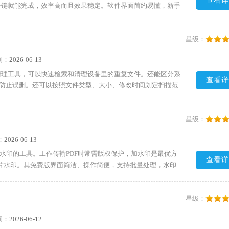
查看详
一键就能完成，效率高而且效果稳定。软件界面简约易懂，新手
作时间。需要的朋友快来下载试试吧!
星级：
间：
2026-06-13
清理工具，可以快速检索和清理设备里的重复文件。还能区分系
查看详
效防止误删。还可以按照文件类型、大小、修改时间划定扫描范
简单免费，可以满足大多数用户的使用需求。需要的朋友快来下
星级：
：
2026-06-13
件加水印的工具。工作传输PDF时常需版权保护，加水印是最优方
查看详
图片水印。其免费版界面简洁、操作简便，支持批量处理，水印
用专属水印技术不易被移除，能限定水印生效页面、旋转文字
星级：
间：
2026-06-12