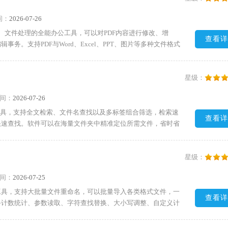
间：
2026-07-26
换、文件处理的全能办公工具，可以对PDF内容进行修改、增
查看详
务。支持PDF与Word、Excel、PPT、图片等多种文件格式
提取等实用功能，适配各类办公文档处理场景。提供CAD文件转
软件搭载图文识别、扫描文档处理、图片取字功能，能够快速提
朋友快来下载试试吧!
星级：
间：
2026-07-26
管理工具，支持全文检索、文件名查找以及多标签组合筛选，检索速
查看详
快速查找。软件可以在海量文件夹中精准定位所需文件，省时省
高效查阅。 需要的朋友快来下载试试吧!
星级：
间：
2026-07-25
工具，支持大批量文件重命名，可以批量导入各类格式文件，一
查看详
备计数统计、参数读取、字符查找替换、大小写调整、自定义计
供多款模板随意切换使用。软件还能批量修改文件名称，可以更
户，有效节约操作时间，大幅提升办公效率。需要的朋友快来下