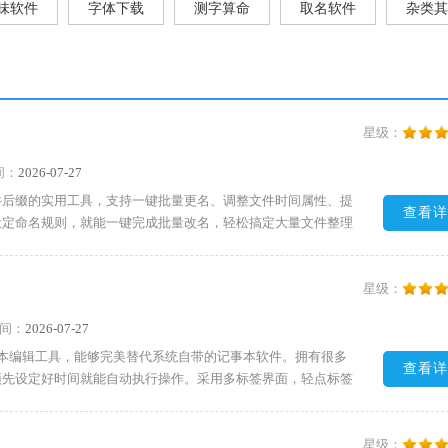
味软件
字体下载
测字算命
取名软件
杂类其
星级：
间：
2026-07-27
件后缀的实用工具，支持一键批量更名、调整文件时间属性、提
查看详
设定命名规则，就能一键完成批量改名，轻松搞定大量文件整理
名导出为Excel、Word、TXT文档，有效提升办公效率，
友快来下载试试吧!
星级：
间：
2026-07-27
完备的文本编辑工具，能够完美替代系统自带的记事本软件。拥有很多
查看详
预先设定好时间就能自动执行操作。采用多标签界面，轻点标签
造成界面杂乱，大幅提升文字处理效率。软件不需要额外加载动
友快来下载试试吧!
星级：