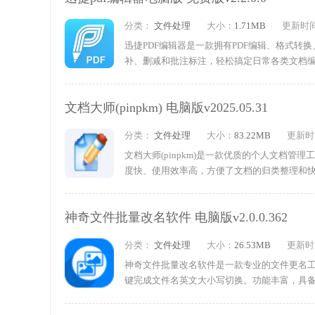
分类：
文件处理
大小：
1.71MB
更新时
迅捷PDF编辑器是一款拥有PDF编辑、格式转
补、删减和批注标注，轻松搞定日常各类文档编辑事
双向转换，配备PDF合并、拆分、压缩、页面
换为PDF、图片格式，方便查看和分享文件。
文档大师(pinpkm) 电脑版v2025.05.31
取、整理文档内容，有效提升办公效率。需要的
分类：
文件处理
大小：
83.22MB
更新时
文档大师(pinpkm)是一款优质的个人文档
度快、使用效率高，方便了文档的归类整理和
心、便捷实用，轻松实现文档规整、快速查找与
神奇文件批量改名软件 电脑版v2.0.0.362
分类：
文件处理
大小：
26.53MB
更新时
神奇文件批量改名软件是一款专业的文件更名
键完成文件名英文大小写切换。功能丰富，具
数起始、间隔数值、位数设置等实用功能，提
改文件后缀格式，适合需要大量整理文件的用