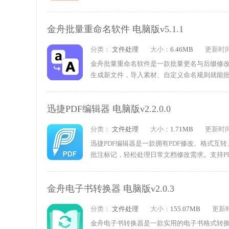
改名参数、导出文件清单，日常自用、办公、
查看调整后的文件名，拥有替换、自定义模板
金舟批量重命名软件 电脑版v5.1.1
编号、增减前后缀、局部文字删除、查找替换等
分类：
文件处理
大小：
6.46MB
更新时
金舟批量重命名软件是一款批量更名与后缀修
生成新文件，导入素材、自定义命名规则就能
作简单，鼠标点选就能导入文件并设置命名规则，
工作，支持各类办公场景，大幅减少操作步骤，
迅捷PDF编辑器 电脑版v2.2.0.0
分类：
文件处理
大小：
1.71MB
更新时
迅捷PDF编辑器是一款拥有PDF修改、格式互
批注标记，轻松处理日常文档修改需求。支持PDF
缩PDF、提取单页，适配各类文档整理场景。兼
自带图片文字识别、扫描文件处理功能，快速
金舟电子书转换器 电脑版v2.0.3
试吧!
分类：
文件处理
大小：
155.07MB
更新
金舟电子书转换器是一款实用的电子书格式转换工具，