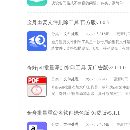
决设备间格式不兼容的问题。转换步骤简单，
也能快速上手，还能批量处理文件，有效节省操
金舟重复文件删除工具 官方版v3.0.5
分类：
文件处理
大小：
5.31MB
更新时
金舟重复文件删除工具是一款专用的重复文件
统文件，支持扫描硬盘、U盘、移动硬盘，有
围，精准筛选文件，适配不同使用需求。软件
载试试吧!
奇好pdf批量添加水印工具 无广告版v2.0.1.0
分类：
文件处理
大小：
3.9KB
更新时间
奇好pdf批量添加水印工具是一款能为pdf文
案，奇好pdf批量添加水印工具可添加文字、
大小、颜色、位置均可自定义，处理速度快;采
水印。
金舟批量重命名软件绿色版 免费版v5.1.1
分类：
文件处理
大小：
6.46MB
更新时