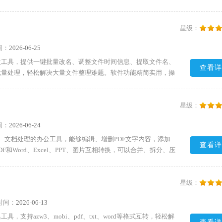
摄影、设计等场景都适用。改名效果可以直观预览，操作前就能
等功能满足进阶使用需求，精准调整文件名内容。软件具备添加
多种修改方式，实用性很强。需要的朋友快来下载试试吧!
星级：
间：
2026-06-25
改工具，提供一键批量改名、调整文件时间信息、提取文件名、
查看详
批量处理，轻松解决大量文件整理难题。软件功能精简实用，操
适配Windows系统全部文件格式。有效简化繁琐的批量改名
文件重命名高效省心。需要的朋友快来下载试试吧!
星级：
间：
2026-06-24
转、文档处理的办公工具，能够编辑、增删PDF文字内容，添加
查看详
和Word、Excel、PPT、图片互相转换，可以合并、拆分、压
容CAD图纸，还能把图纸转成PDF、图片方便阅览分享。软件
提取文档文字内容，提升办公处理速度。需要的朋友快来下载试
星级：
时间：
2026-06-13
支持azw3、mobi、pdf、txt、word等格式互转，轻松解