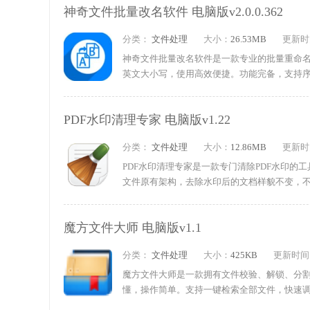
神奇文件批量改名软件 电脑版v2.0.0.362
载试试吧!
分类：
文件处理
大小：
26.53MB
更新时
神奇文件批量改名软件是一款专业的批量重命
英文大小写，使用高效便捷。功能完备，支持序
符查找替换、大小写调整，还能自定义编号起
件后缀，适合大批量文件整理，大幅节省操作时
PDF水印清理专家 电脑版v1.22
分类：
文件处理
大小：
12.86MB
更新时
PDF水印清理专家是一款专门清除PDF水印
文件原有架构，去除水印后的文档样貌不变，
晰，短时间内就能完成清理工作。软件处理时
动，保证文件完整清晰。需要的朋友快来下载试
魔方文件大师 电脑版v1.1
分类：
文件处理
大小：
425KB
更新时间
魔方文件大师是一款拥有文件校验、解锁、分
懂，操作简单。支持一键检索全部文件，快速
位，手机文件管理省时省心。软件涵盖六大实