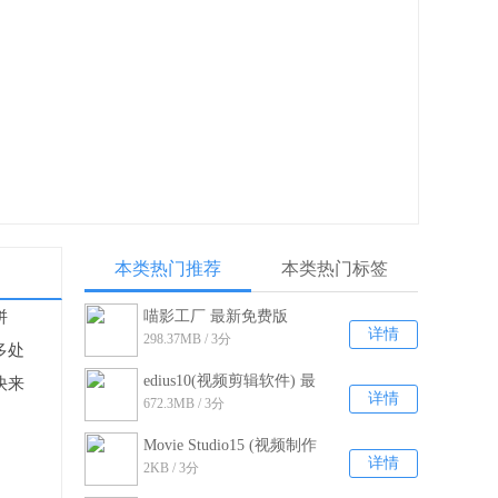
本类热门推荐
本类热门标签
拼
喵影工厂 最新免费版
详情
298.37MB / 3分
v2.5.0.1
多处
edius10(视频剪辑软件) 最
快来
详情
672.3MB / 3分
新中文版v10.0
Movie Studio15 (视频制作
详情
2KB / 3分
软件)免费版V1.0.0.67