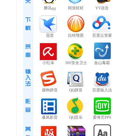
腾讯qq
阿里旺旺
YY语音
迅雷
比特彗星
百度云管家
小红伞
360安全卫士
金山毒霸
搜狗拼音
QQ拼音
百度输入法
暴风影音
QQ音乐
爱奇艺PPS