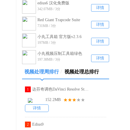
edius6 汉化免费版
详情
342.07MB / 3分
Red Giant Trapcode Suite
详情
731MB / 3分
14.1.2附序列号注册码
小丸工具箱 官方版v2.3.6
详情
197MB / 3分
小丸视频压制工具箱绿色
详情
197.38MB / 3分
破解版 v2.36
/
视频处理周排行
视频处理总排行
达芬奇调色DaVinci Resolve Studio16破解补丁
1
152.2MB
详情
Edius9
2