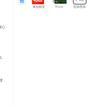
Winrar
驱动精灵
思源黑体
核心
光。
理，