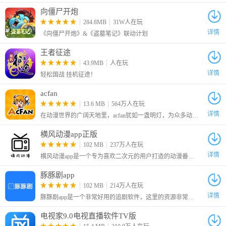
向僵尸开炮
284.8MB
31W人在玩
设计简洁的DVD字幕翻录工具
详情
《向僵尸开炮》&《盗墓笔记》联动计划
就外观而言，Xilisoft DVD Subtitle Ripper并没有带来任何新变化，
王者征途
除了高效，简约的UI外，它几乎是不言自明的，任何类型的用户都
43.9MB
人在玩
能轻松使用。您需要做的就是将DVD插入光盘驱动器，选择字幕的
详情
轻松国战 挂机征途！
输出格式，然后在抓取过程开始之前等待。
不受内容复杂的DVD限制
acfan
最受欢迎的电影可能不只包含一种字幕语言，因此，选择合适的字
13.6 MB
564万人在玩
幕语言可能对大多数其他类似应用程序来说是个挑战，但使用此工
详情
在动漫世界的广阔天地里，acfan犹如一盏明灯，为众多动漫爱好者照亮前行的道路。这款深受用户喜爱的动漫播放软件，不仅坐拥海量一手动漫资源，还提供超清画质与闪电般的加载速度，让你随时随地畅享动漫的乐趣。
具可以轻松解决，您可以从多种可用的字幕语言中进行选择，以及
横风动漫app正版
其他几种设置(例如帧率)，是否要拆分，要在哪里保存，以什么名
102 MB
237万人在玩
称命名等等。
详情
横风动漫app是一个专为喜欢二次元的用户打造的动漫番剧平台，这里有着海量的热门的动画，同时也收录了许多已经完结的经典动画
快速有效地翻录DVD中的字幕
在我们的测试过程中，使用此应用程序似乎没有遇到任何问题。字
豚豚剧app
102 MB
214万人在玩
幕被翻录时，除了分配用于扫描和读取DVD的资源外，系统资源没
详情
豚豚剧app是一个非常好用的追剧软件，这里的资源非常的丰富，可以免费看全网腐剧、百合、动漫、泰剧、韩剧、欧美剧等海外剧，在这个平台上面，可以获取大量的影视剧资源
有显着消耗，而DVD仍然会默认存在。更重要的是，翻录过程几乎
不需要花费任何时间，而通过测试得出的结论是，影响该持续时间
电视家9.0电视直播软件TV版
的唯一变量是电影的长度(以及可用字幕文本的数量)。