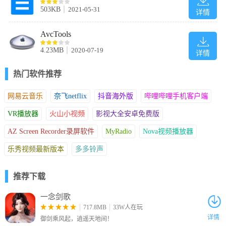
得容易。
503KB
2021-05-31
详情
原始的多语言比较格式：
对于具有多个字幕的DVD视频，Xilisoft DVD字幕Ripper提供了输出
AvcTools
多语言比较文件的功能，这将有利于您的语言学习。
4.23MB
2020-07-19
详情
100%准确的字幕：
Xilisoft DVD字幕开膛手会直接抓取DVD字幕，以免出错。输出字
热门软件推荐
幕文件与原始字幕绝对一致。
网易云音乐
奈飞netflix
抖音海外版
哔哩哔哩手机客户端
软件特色
VR播放器
火山小视频
影视大全安卓免费版
AZ Screen Recorder录屏软件
MyRadio
Nova视频播放器
乐秀视频最新版本
多多铃声
推荐下载
一念剑歌
717.8MB
33W人在玩
详情
御剑乘风起，逍遥天地间！