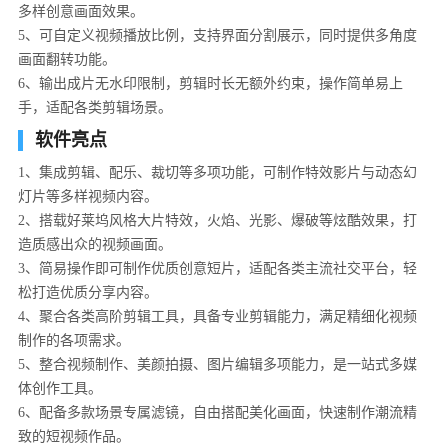
多样创意画面效果。
5、可自定义视频播放比例，支持界面分割展示，同时提供多角度
画面翻转功能。
6、输出成片无水印限制，剪辑时长无额外约束，操作简单易上
手，适配各类剪辑场景。
软件亮点
1、集成剪辑、配乐、裁切等多项功能，可制作特效影片与动态幻
灯片等多样视频内容。
2、搭载好莱坞风格大片特效，火焰、光影、爆破等炫酷效果，打
造质感出众的视频画面。
3、简易操作即可制作优质创意短片，适配各类主流社交平台，轻
松打造优质分享内容。
4、聚合各类高阶剪辑工具，具备专业剪辑能力，满足精细化视频
制作的各项需求。
5、整合视频制作、美颜拍摄、图片编辑多项能力，是一站式多媒
体创作工具。
6、配备多款场景专属滤镜，自由搭配美化画面，快速制作潮流精
致的短视频作品。