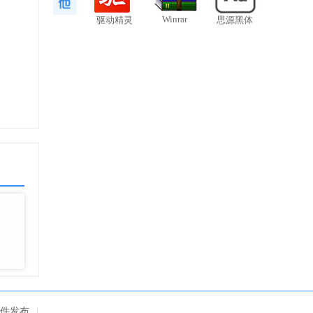
您就
Winrar
驱动精灵
思源黑体
!
自行修
件发布
|