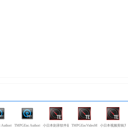
or2，让您自由的撷取、裁切、 分离或强化音频，为您的动态相片注入更
包含多轨混音剪辑功能，让您将各种不同音轨的内容整合成单一音频并输出
操作简单易用，无论任何年龄层的使用者都能轻松上手，无需再为刻
档案拖放至工具图示中就能快速进行刻录工作。
要直接刻录数据、复制光盘、快速制作激光视盘，都只需要简单几个
文件夹à拖放档案到桌面图示按下刻录大功告成!
c Authoring Works刻录软件绿色版
TMPGEnc Authoring Works4刻录软件
小日本刻录软件最新版
TMPGEncVideoMasteringWorks5Portab
小日本视频剪辑无