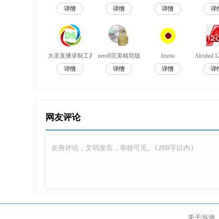
有了威力酷烧 8的ISO光盘映射文件查看器功
详情
详情
详情
详
可以存取并解缩压ISO映像档中的档案和文件夹，不
破解说明
大圣直播录制工具
nero8完美精简版
feurio
Alcoho
1、修改hosts文件，在hosts文件加入
详情
详情
详情
详
127.0.0.1 cap.cyberlink.com
127.0.0.1 activation.cyberlink.com
网友评论
PS：hosts文件打开方法："C:\windows\sys
改前面的盘符。
关于当游