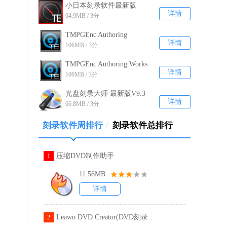
小日本刻录软件最新版
详情
64.9MB / 3分
V5.1.0.46
TMPGEnc Authoring
详情
106MB / 3分
Works4刻录软件 官方正式
版
TMPGEnc Authoring Works
详情
106MB / 3分
刻录软件绿色版 V4
光盘刻录大师 最新版V9.3
详情
66.8MB / 3分
/
刻录软件周排行
刻录软件总排行
压缩DVD制作助手
1
11.56MB
详情
Leawo DVD Creator(DVD刻录工具)
2