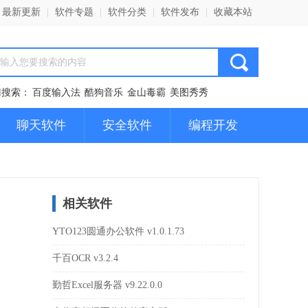
最新更新
|
软件专题
|
软件分类
|
软件发布
|
收藏本站
门搜索：
百度输入法
酷狗音乐
金山毒霸
美图秀秀
聊天软件
安全软件
编程开发
相关软件
YTO123圆通办公软件 v1.0.1.73
千百OCR v3.2.4
勤哲Excel服务器 v9.22.0.0