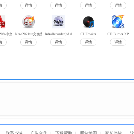
能，您再也不用猜测映像档内到底有哪些内容。只要开启光盘检视功能，
情
详情
详情
详情
详情
仅省去将映射文件刻录成光盘再读取的时间，更省下刻录的光盘片成本
l 120%中文免费版
Nero2021中文免费版
InfraRecorder(cd dvd刻录软件)
CUEmaker
CD Burner XP
情
详情
详情
详情
详情
tem32\drivers\etc"，注意这个文件一定是在系统盘，如果你的系统在D盘请
|
联系当游
|
广告合作
|
下载帮助
|
网站地图
|
家长监控
|
软