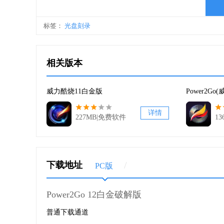
映射文件硬盘仿真功能是将映射文件仿真成虚拟硬
数据一样直接容易。
标签：
光盘刻录
当您想浏览计算机中虚拟硬盘中的数据内容时，
相关版本
浏览，就像是浏览一般硬盘中的数据一样简单! 只要
给其他威力酷烧8用户，大幅节省光盘制作的时间与金
威力酷烧11白金版
Power2Go
2、转录、复制音乐也可以这么轻松!
详情
227MB|免费软件
1
想要复制喜爱的CD的歌曲到计算机中？或是将影
像点击鼠标般容易！当您将音乐数据复制到计算机后
播放列表。
/
下载地址
PC版
威力酷烧8可以将音乐CD转录成MP3、WMA或
Power2Go 12白金破解版
中建立音乐文件夹，让您随时随地享受最酷的音乐生活
普通下载通道
3、精确的音讯剪辑器—WaveEditor 2