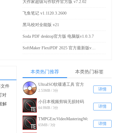
大作家超级写作软件官方版 v7.2.02
飞鱼笔记 v1.1120.3.2600
黑马校对全能版 v21
Soda PDF desktop官方版 电脑版v1.0.3.7
SoftMaker FlexiPDF 2025 官方最新版v2025.402.1011
本类热门推荐
本类热门标签
UltraISO软碟通工具 官方
等文件
详情
2.53MB / 3分
最新版v9.7.2.3561
可对
小日本视频剪辑无损转码
破解
详情
64.9MB / 3分
压缩软件5
TMPGEncVideoMasteringWorks5Portable
详情
65MB / 3分
绿色破解版