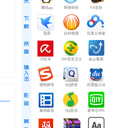
腾讯qq
阿里旺旺
YY语音
具创
迅雷
比特彗星
百度云管家
成音频
小红伞
360安全卫士
金山毒霸
录光盘
搜狗拼音
QQ拼音
百度输入法
步骤就
暴风影音
QQ音乐
爱奇艺PPS
le
损转码压缩软件5