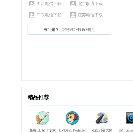
浙江电信下载
北京联通下载
威力酷烧8搭载了最新音讯剪辑器—WaveEdit
广东电信下载
江苏电信下载
意的音乐内容。
有问题？
点击报错+投诉+提问
最新的WaveEditor2拥有更多创新功能，
档案，声音的剪辑和刻录，从此变的更方便简单!
4、从桌面直接拖放档案，刻录变的更容易!
威力酷烧8的桌面快速刻录工具，不仅快速而且
或备份数据伤脑筋，只要在桌面模式，将您想刻录的
精品推荐
有了威力导演8的桌面快速刻录工具，无论是想
能完成。当您想快速刻录数据时，只要：准备要刻录的
5、使用ISO光盘映射文件查看器检视文件
免费CD制作专家
DVDFab Portable(光盘复制拷贝工具)
光盘刻录大师
TMPGEn