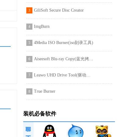
盘中的
GiliSoft Secure Disc Creator
3
ImgBurn
4
进行
分享
4Media ISO Burner(iso刻录工具)
5
Aiseesoft Blu-ray Copy(蓝光拷贝软件)
6
Leawo UHD Drive Tool(驱动器降级工具)
7
，就
曲目
True Burner
8
装置
装机必备软件