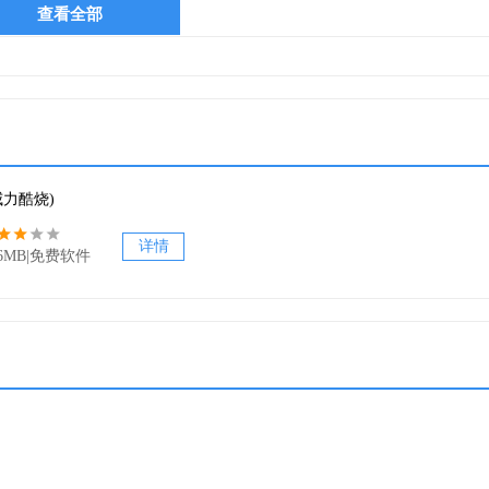
查看全部
盘，并可直接存取ISO映象文件中的数据内容，就如同存取一般硬
只需要点击于计算机系统中显示的虚拟硬盘即可开启映像文件查看器
使用威力酷烧8的映射文件硬盘仿真功能，您就可以轻松的将档案上传
钱成本!
(威力酷烧)
详情
36MB|免费软件
片档案中的音讯单独分离？威力酷烧8让您自由转录及提取音频数据
，便能够使用媒体播放器，抓取不同CD中的音乐档案来建立您偏好的
wav文件格式，储存于可携式媒体播放器，像是在mp3播放器或智能型
!