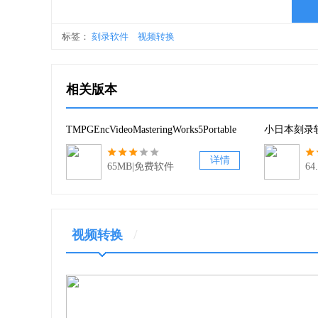
标签：
刻录软件
视频转换
导入文件时可自行选择使用的文件读取器（视频
相关版本
支持单独导入并处理音频；
TMPGEncVideoMasteringWorks5Portable
小日本刻录
支持隐藏式字幕或来源于 MPEG-TS 文件、蓝
详情
按标题导入蓝光或 AVCHD 视频。
65MB|免费软件
6
软件功能
/
视频转换
1、开始支持新一代高清影片格式 H.264/MPEG-
2、支持对 AVCHD 格式影片的读取