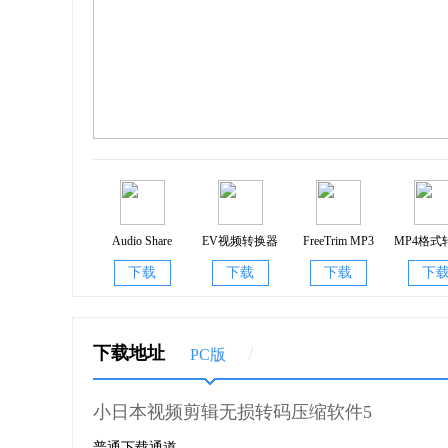
3、增加了用于制作蓝光影碟 Blu-ray 的 MPEG
4、支持 AAC音频格式（最多2声道） 的MPEG-2
5、全面支援 Flash 视频 FLV 导入
6、提供可支持在 mPack P600 上播放的文件输
7、提供支持可在 VoToL 上播放的文件输出设置
Audio Share
EV视频转换器
FreeTrim MP3
MP4格式
1.0
2.1.0
5.6
下载
下载
下载
下
8、支持 DivX 格式输出
9、支持最新 H.264／MPEG-4 AVC 格式输出
/
下载地址
PC版
10、支持高清格式的 MPEG-2（MP@HL 1920x10
小日本视频剪辑无损转码压缩软件5
普通下载通道