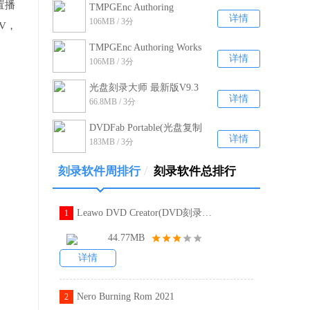
置播
TMPGEnc Authoring
详情
106MB / 3分
Works4刻录软件 官方正式
V，
版
TMPGEnc Authoring Works
详情
106MB / 3分
刻录软件绿色版 V4
光盘刻录大师 最新版V9.3
详情
66.8MB / 3分
DVDFab Portable(光盘复制
详情
183MB / 3分
拷贝工具) 绿色免费版
v11.0.2.0
/
刻录软件周排行
刻录软件总排行
Leawo DVD Creator(DVD刻录工具)
1
44.77MB
详情
Nero Burning Rom 2021
2