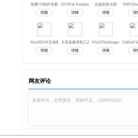
免费CD制作专家
DVDFab Portable(光盘复制拷贝工具)
光盘刻录大师
TMPGEn
20、支持标准的Dolby Digital
详情
详情
详情
详
Nero2021中文免费版
大圣直播录制工具
Win32DiskImager
GiliSoft S
详情
详情
详情
详
网友评论