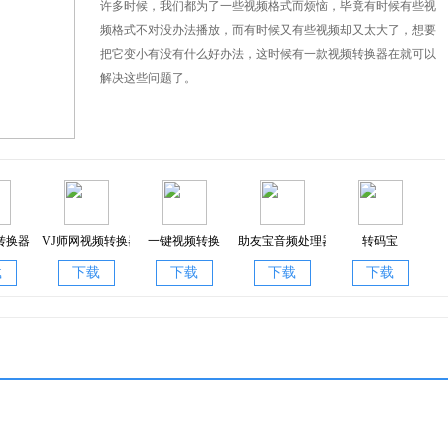
-2 影片素材编码模板
许多时候，我们都为了一些视频格式而烦恼，毕竟有时候有些视
频格式不对没办法播放，而有时候又有些视频却又太大了，想要
把它变小有没有什么好办法，这时候有一款视频转换器在就可以
TS 格式封装
解决这些问题了。
出设置模板
模板
转换器
VJ师网视频转换器
一键视频转换
助友宝音频处理器
转码宝
1.0.0.0
2.0.1
1.1
载
下载
下载
下载
下载
80)输出