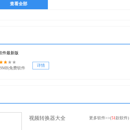
查看全部
源滤镜）；
软件最新版
光碟片、DVD 等的字幕数据（当有多个字幕可选时）；
详情
4.9MB|免费软件
4 AVC，提供HD编码功能
视频转换器大全
更多软件>>(
51
款软件)