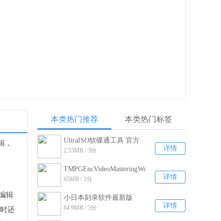
本类热门推荐
本类热门标签
UltraISO软碟通工具 官方
辑，
详情
2.53MB / 3分
最新版v9.7.2.3561
TMPGEncVideoMasteringWorks5Portable
详情
65MB / 3分
绿色破解版
频编辑
小日本刻录软件最新版
详情
64.9MB / 3分
同时还
V5.1.0.46