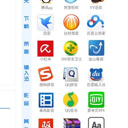
腾讯qq
阿里旺旺
YY语音
迅雷
比特彗星
百度云管家
小红伞
360安全卫士
金山毒霸
搜狗拼音
QQ拼音
百度输入法
暴风影音
QQ音乐
爱奇艺PPS