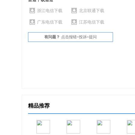
11、提供可支持 HDV格式的MPEG-2 文件输出
浙江电信下载
北京联通下载
12、提供19种映像・音声效果模板
广东电信下载
江苏电信下载
13、装载“高速缩略搜索预览”-支持快速剪辑
有问题？
点击报错+投诉+提问
14、装载 Smart Secene Search 转场检测功能
15、支持 MP3 音频的输入/输出：Advanced Acoust
16、支持 QuickTime（MOV）格式输出
17、强化了编码压缩时的多线程处理功能：视/音
精品推荐
18、支持连续静态画面的输入/输出以及幻灯片制
19、支持从DVD-Video的字幕读取