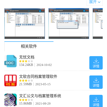
大多数PC用户来说，删除的资源不能100%恢复。
展开
复制/移动到其他地方
单击相应的图标为选定的文件/文件夹执行批量复制或移动操作。
WebO将指导您选择一个目标位置进行复制或移动操作。
输出信息
您可以将所选资源的以下信息输出到txt/csv/xls/xlsx文件：标题、名
称、路径、完整路径、大小、类型、创建日期和修改日期。您可以
指定大小的单位和精度。
相关软件
更改属性
单击此按钮可在批处理模式下修改所选文件/文件夹的属性，包括：
无忧文档
存档、只读、隐藏、系统、创建日期和修改日期。
重命名资源
134.24KB
2024-10-02
详情
使用以下功能批量重命名目标文件/文件夹：重命名模板管理器，*
通配符=原始文件名，通配符=序列号，首字母大写，将文件名/扩展
文软合同档案管理软件
名更改为小写/大写，在进行永久重命名之前预览。
21.59MB
2023-05-15
详情
文汇公文与档案管理系统
15.86MB
2021-09-29
详情