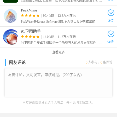
mandai官方新加坡版是一款专为热爱野生动物的朋友们打造的应用程序。作为一款全方位的游览助手，它不仅提供了详尽的园区信息查询功能，还能帮助用户轻松规划行程，享受一场难忘的野生动物探险之旅。
PeakVisor
96.4 MB
12.3万人在玩
详情
PeakVisor是Routes Software SRL专为登山爱好者推出的手机地图软件，该软件拥有先进的3D地图和山岳识别技术，用户们在户外也可以轻松辨别方向，获得当前位置信息
91卫图助手
14.0 MB
11.6万人在玩
详情
91卫图助手安卓手机版是一个功能强大的地图导航软件，在这里内置了多个地图数据源，还有记录行动轨迹的功能，支持将轨迹导出用于其他平台。
查看更多
网友评论
0
人参与，
0
条评论
网友评论仅供其表达个人看法，并不表明本站立场。