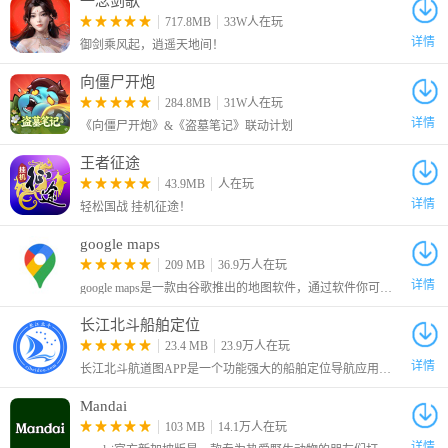
一念剑歌
717.8MB
33W人在玩
详情
御剑乘风起，逍遥天地间！
向僵尸开炮
284.8MB
31W人在玩
详情
《向僵尸开炮》&《盗墓笔记》联动计划
王者征途
43.9MB
人在玩
详情
轻松国战 挂机征途！
google maps
209 MB
36.9万人在玩
详情
google maps是一款由谷歌推出的地图软件，通过软件你可以了解到自己所在的位置以及周边的环境和设施，无论你是要在家出行还是外出旅游，都可以通过软件进行导航，提供多种路线可以选择。
长江北斗船舶定位
23.4 MB
23.9万人在玩
详情
长江北斗航道图APP是一个功能强大的船舶定位导航应用系统，为广大船舶从业者和航运公司提供可信赖、实时、稳定的服务。借助先进的北斗卫星技术，这款应用能够监控全球沿海地区的船舶
Mandai
103 MB
14.1万人在玩
详情