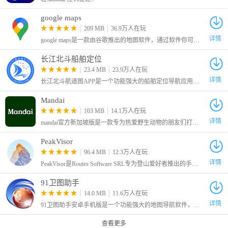
软件功能
google maps
【简历版的美图秀秀】
209 MB
36.9万人在玩
由世界500强企业HR和设计师共同制作，专业又高颜值的简历模
详情
google maps是一款由谷歌推出的地图软件，通过软件你可以了解到自己所在的位置以及周边的环境和设施，无论你是要在家出行还是外出旅游，都可以通过软件进行导航，提供多种路线可以选择。
板。换模板跟换滤镜一样简单。
【实时新知】
长江北斗船舶定位
还有每周给你推送提升工作及职场认知的新知识。省时省力提升职
23.4 MB
23.9万人在玩
详情
场竞争力。
长江北斗航道图APP是一个功能强大的船舶定位导航应用系统，为广大船舶从业者和航运公司提供可信赖、实时、稳定的服务。借助先进的北斗卫星技术，这款应用能够监控全球沿海地区的船舶
【制作简历】
Mandai
告别Word，绝世好简历才是最简单高效的简历制作方式。已经有超
103 MB
14.1万人在玩
过一百万求职者都在使用。
详情
mandai官方新加坡版是一款专为热爱野生动物的朋友们打造的应用程序。作为一款全方位的游览助手，它不仅提供了详尽的园区信息查询功能，还能帮助用户轻松规划行程，享受一场难忘的野生动物探险之旅。
使用说明
PeakVisor
1.解压后双进入安装向导，单击“下一步”继续
96.4 MB
12.3万人在玩
2.阅读软件安装许可协议，框选“我同意”，点击”下一步“继续
详情
PeakVisor是Routes Software SRL专为登山爱好者推出的手机地图软件，该软件拥有先进的3D地图和山岳识别技术，用户们在户外也可以轻松辨别方向，获得当前位置信息
3.安装文件夹，点击“更改”自定义安装文件位置，点击“下一步”继
91卫图助手
续
14.0 MB
11.6万人在玩
4.正在安装
详情
91卫图助手安卓手机版是一个功能强大的地图导航软件，在这里内置了多个地图数据源，还有记录行动轨迹的功能，支持将轨迹导出用于其他平台。
5.绝世好简历安装成功
查看更多