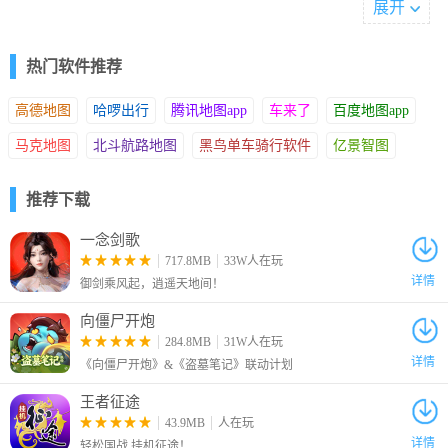
展开
软件特色
1.由世界500强企业HR和设计师共同制作，专业又高颜值的简历模
热门软件推荐
板
2.还有每周给你推送提升工作及职场认知的新知识，省时省力提升
高德地图
哈啰出行
腾讯地图app
车来了
百度地图app
职场竞争力
3.告别Word，绝绝世好简历官方版才是最简单高效的简历制作方式
马克地图
北斗航路地图
黑鸟单车骑行软件
亿景智图
推荐下载
一念剑歌
717.8MB
33W人在玩
详情
御剑乘风起，逍遥天地间！
向僵尸开炮
284.8MB
31W人在玩
详情
《向僵尸开炮》&《盗墓笔记》联动计划
王者征途
43.9MB
人在玩
详情
轻松国战 挂机征途！