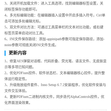
3、关闭开机加载文件：进入工具选项，找到编辑器标签设置，关
闭标签保存功能即可。
4、多光标编辑功能：在编辑器插入设置中开启多插入符号，Ctrl单
击可添加多处编辑光标。
5、双文件对比方法：可通过工具菜单栏的文本对比功能，或右键
标签页菜单启动对比工具。
6、INI文件保存路径：添加-appinipath参数可指定保存路径，添加-
noini参数可彻底关闭INI文件生成。
更新内容
1、修复AES弹窗对话框、代码折叠、荧光笔、语言文件、无皮肤显
示等多项已知问题。
2、优化PDFium控件、软件状态栏、文本编辑器核心控件，提升整
体运行稳定性。
3、升级拖放组件套件、Inno Setup 6.7.2安装程序，优化软件安装与
文件交互体验。
4、更新PDFium二进制内核文件，同步迭代AlphaControls控件，优
化界面渲染效果。