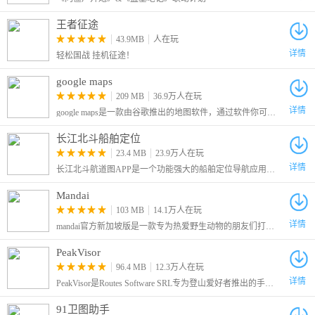
王者征途
43.9MB
人在玩
详情
轻松国战 挂机征途！
google maps
209 MB
36.9万人在玩
详情
google maps是一款由谷歌推出的地图软件，通过软件你可以了解到自己所在的位置以及周边的环境和设施，无论你是要在家出行还是外出旅游，都可以通过软件进行导航，提供多种路线可以选择。
长江北斗船舶定位
23.4 MB
23.9万人在玩
详情
长江北斗航道图APP是一个功能强大的船舶定位导航应用系统，为广大船舶从业者和航运公司提供可信赖、实时、稳定的服务。借助先进的北斗卫星技术，这款应用能够监控全球沿海地区的船舶
Mandai
103 MB
14.1万人在玩
详情
mandai官方新加坡版是一款专为热爱野生动物的朋友们打造的应用程序。作为一款全方位的游览助手，它不仅提供了详尽的园区信息查询功能，还能帮助用户轻松规划行程，享受一场难忘的野生动物探险之旅。
PeakVisor
96.4 MB
12.3万人在玩
详情
PeakVisor是Routes Software SRL专为登山爱好者推出的手机地图软件，该软件拥有先进的3D地图和山岳识别技术，用户们在户外也可以轻松辨别方向，获得当前位置信息
91卫图助手