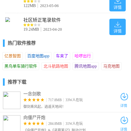
122MB
2023-05-06
详情
社区矫正笔录软件
19.24MB
2023-04-20
详情
热门软件推荐
亿景智图
百度地图app
车来了
哈啰出行
黑鸟单车骑行软件
北斗航路地图
腾讯地图app
马克地图
推荐下载
一念剑歌
717.8MB
33W人在玩
详情
御剑乘风起，逍遥天地间！
向僵尸开炮
284.8MB
31W人在玩
详情
《向僵尸开炮》&《盗墓笔记》联动计划