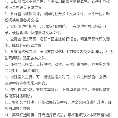
2、自由修改文本背景色，可通过顶部菜单调整底色，支持不同标
签页单独设置专属背景。
3、多标签页编辑设计，可同时打开多个文本文件，互不干扰，轻
松切换编辑各类文档。
4、实用侧边栏视图，开启路径视图后，可在侧边栏展示指定目
录，便捷管理、快速调取文本文件。
5、全覆盖语法高亮，适配市面主流编程语言，精准高亮代码关键
字，降低代码阅读难度。
6、多编码格式兼容，全面支持ANSI、UTF8等各类文本编码，杜绝
乱码问题，适配各类文件。
7、多栏显示模式，支持单栏、双栏、三栏自由切换，方便多文件
并列对比、同步编辑。
8、增强插入工具，可一键快速插入时间、十六进制颜色、空行、
注销字符等各类常用内容。
9、整行移动功能，支持文本整行上下拖动调整位置，快速规整文
档段落排版顺序。
10、智能文本排序，可依据每行首字母，对全文内容进行升序、降
序自动排列整理。
11、高级框选编辑，开启选择模式后，可框选矩形文本区域精准删