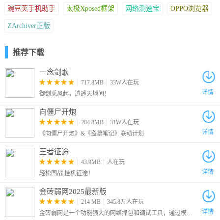
豌豆荚手机助手
太极Xposed框架
网络测速宝
OPPO浏览器
ZArchiver正版
推荐下载
一念剑歌
717.8MB
33W人在玩
详情
御剑乘风起，逍遥天地间！
向僵尸开炮
284.8MB
31W人在玩
详情
《向僵尸开炮》&《盗墓笔记》联动计划
王者征途
43.9MB
人在玩
详情
轻松国战 挂机征途！
金砖弱网2025最新版
214 MB
345.8万人在玩
详情
金砖弱网是一个功能强大的网络抓包和调试工具，通过模拟各种弱网环境，帮助确保应用程序在不同网络条件下的表现和稳定性，是开发和测试人员的一个有力辅助工具。