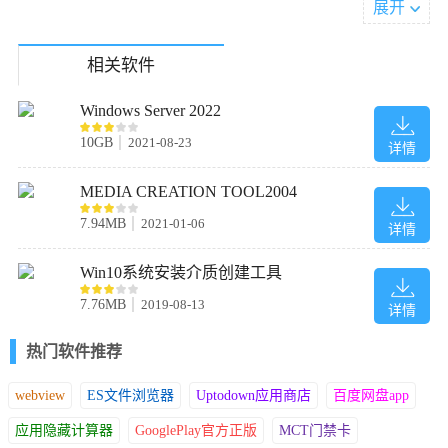
展开
Visual C++ Redistributable Package 2013
Visual C++ Redistributable Package 2015-2022
相关软件
软件特色
Windows Server 2022
1、微软vc++运行库可以修复电脑无法调取DLL运行库的问题
10GB
2021-08-23
详情
2、使用Microsoft visual studio开发的程序都是需要加载运行库环境
的
MEDIA CREATION TOOL2004
3、全部运行库都是微软官方文件，没有经过修改，都是最新的版
7.94MB
2021-01-06
详情
本
4、32位的dll以及64的dll都可以全部加载到你的电脑
Win10系统安装介质创建工具
5、如果安装了一些软件到电脑，启动的时候提示没有dll就下载运
行库
7.76MB
2019-08-13
详情
6、运行库都是自动安装的，一直点击下一步就可以部署全部公用
热门软件推荐
DLL运行库
webview
ES文件浏览器
Uptodown应用商店
百度网盘app
应用隐藏计算器
GooglePlay官方正版
MCT门禁卡