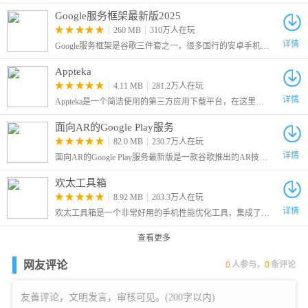
Google服务框架最新版2025
260 MB
310万人在玩
详情
Google服务框架是谷歌三件套之一，很多国行的安卓手机没有原生的安卓电子市场，许多软件和游戏都是需要谷歌框架才可以运行的，因此这里给大家带来了最新版的Google Services Framework
Appteka
4.11 MB
281.2万人在玩
详情
Appteka是一个简洁使用的第三方应用下载平台，在这里为大家收录了谷歌商店的大多数应用，只要不是特别冷门的，我们就可以在这里找到。
面向AR的Google Play服务
82.0 MB
230.7万人在玩
详情
面向AR的Google Play服务最新版是一款谷歌推出的AR技术支持应用服务框架，又叫做Google Play Services for AR，简称ARCore，安装该框架之后用户就可以在手机上运行AR应用了。
欢太工具箱
8.92 MB
203.3万人在玩
详情
欢太工具箱是一个非常好用的手机性能优化工具，集成了多种实用调试功能，帮助用户深度管理手机各项参数。从电池续航优化、屏幕亮度调节
查看更多
网友评论
0
人参与，
0
条评论