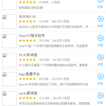
43.9MB
人在玩
详情
轻松国战 挂机征途！
BEEMO AI
130 MB
449.3万人在玩
详情
BEEMO AI是专为喜欢KPOP的用户打造的对话软件，可以生成各种不同OC，创建你喜欢的AI角色，与ta进行聊天和对话
OmeTV聊天软件
70.9 MB
244.8万人在玩
详情
OmeTV是一个非常不错的视频聊天交友软件，在这里你可以随机匹配到全球各地的网友，让你们开始一段视频聊天。
FLAI安卓版
38.8 MB
182.4万人在玩
详情
FLAI官方正版是一个非常有趣的虚拟对话软件，集角色扮演、情景制作、人设设置还有虚拟互交等功能为一体，聊天过程支持文本和语音输入，用户还可设置专属角色
bigo直播平台
103 MB
152.8万人在玩
详情
bigo live中文版已经经过了汉化，用户可选择简体中文及繁体中文两种界面，拥有海量主播可在线互动，包含游戏直播及舞蹈唱歌等各种类型。
saylo繁体版
53.1 MB
134.4万人在玩
详情
你可以在这里体验自己没有体验过的聊天剧本，享受智能模型带给你的话剧，软件会根据你的描述内容自动生成回复，回复内容会完全贴合角色本身，喜欢话剧表演和AI互动的小伙伴们，千万不要错过哦！