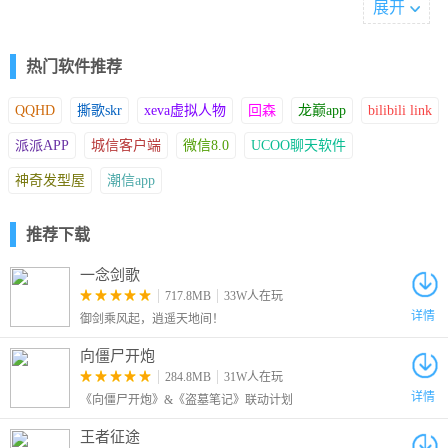
展开
3，最后点击“一键导出所有表情包”，等待一会儿，就可以了，也就
大概一分钟的时间，几百个表情包就出来了
热门软件推荐
QQHD
撕歌skr
xeva虚拟人物
回森
龙巅app
bilibili link
派派APP
城信客户端
微信8.0
UCOO聊天软件
4，在保存文件夹里，装满了导出的表情包
神奇发型屋
潮信app
5，到这里就搞定了
推荐下载
一念剑歌
717.8MB
33W人在玩
详情
御剑乘风起，逍遥天地间！
向僵尸开炮
284.8MB
31W人在玩
详情
《向僵尸开炮》&《盗墓笔记》联动计划
王者征途