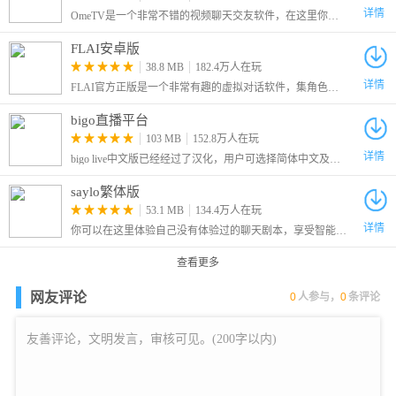
详情
OmeTV是一个非常不错的视频聊天交友软件，在这里你可以随机匹配到全球各地的网友，让你们开始一段视频聊天。
FLAI安卓版
38.8 MB
182.4万人在玩
详情
FLAI官方正版是一个非常有趣的虚拟对话软件，集角色扮演、情景制作、人设设置还有虚拟互交等功能为一体，聊天过程支持文本和语音输入，用户还可设置专属角色
bigo直播平台
103 MB
152.8万人在玩
详情
bigo live中文版已经经过了汉化，用户可选择简体中文及繁体中文两种界面，拥有海量主播可在线互动，包含游戏直播及舞蹈唱歌等各种类型。
saylo繁体版
53.1 MB
134.4万人在玩
详情
你可以在这里体验自己没有体验过的聊天剧本，享受智能模型带给你的话剧，软件会根据你的描述内容自动生成回复，回复内容会完全贴合角色本身，喜欢话剧表演和AI互动的小伙伴们，千万不要错过哦！
查看更多
网友评论
0
人参与，
0
条评论