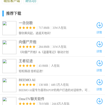
城信客户端
潮信app
推荐下载
一念剑歌
717.8MB
33W人在玩
详情
御剑乘风起，逍遥天地间！
向僵尸开炮
284.8MB
31W人在玩
详情
《向僵尸开炮》&《盗墓笔记》联动计划
王者征途
43.9MB
人在玩
详情
轻松国战 挂机征途！
BEEMO AI
130 MB
449.3万人在玩
详情
BEEMO AI是专为喜欢KPOP的用户打造的对话软件，可以生成各种不同OC，创建你喜欢的AI角色，与ta进行聊天和对话
OmeTV聊天软件
70.9 MB
244.8万人在玩