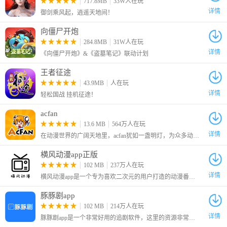
717.8MB
33W人在玩
详情
御剑乘风起，逍遥天地间！
向僵尸开炮
284.8MB
31W人在玩
详情
《向僵尸开炮》&《盗墓笔记》联动计划
王者征途
43.9MB
人在玩
详情
轻松国战 挂机征途！
acfan
13.6 MB
564万人在玩
详情
在动漫世界的广阔天地里，acfan犹如一盏明灯，为众多动漫爱好者照亮前行的道路。这款深受用户喜爱的动漫播放软件，不仅坐拥海量一手动漫资源，还提供超清画质与闪电般的加载速度，让你随时随地畅享动漫的乐趣。
横风动漫app正版
102 MB
237万人在玩
详情
横风动漫app是一个专为喜欢二次元的用户打造的动漫番剧平台，这里有着海量的热门的动画，同时也收录了许多已经完结的经典动画
豚豚剧app
102 MB
214万人在玩
详情
豚豚剧app是一个非常好用的追剧软件，这里的资源非常的丰富，可以免费看全网腐剧、百合、动漫、泰剧、韩剧、欧美剧等海外剧，在这个平台上面，可以获取大量的影视剧资源