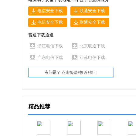
电信安全下载
联通安全下载
7、转换 Windows WIM 映像为 ESD 映像
电信安全下载
联通安全下载
8、转换源 WIM 版本
普通下载通道
9、集成 Windows 更新
浙江电信下载
北京联通下载
广东电信下载
江苏电信下载
10、集成 Windows 安装媒介更新
有问题？
点击报错+投诉+提问
11、集成 Windows 语言包
12、集成 Windows 设备驱动
13、集成 Microsoft .net framework 3.5
精品推荐
14、集成 Microsoft .NET Framework 4.6.2
15、集成 Microsoft .NET Framework 4.7.2