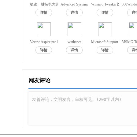
极速一键装机大师
Advanced Systemcare Pro免注册码
Winaero Tweaker软件中文
360Win
16、集成 Microsoft 数据重复数据删除
详情
详情
详情
详
17、集成 Microsoft Edge 浏览器应用
18、集成 Windows 盲文辅助
Vectric Aspire pro10
winhance
Microsoft Support and Recover
MSMG Too
详情
详情
详情
详
19、集成 Microsoft Win32 计算器
20、集成 Open Secure Shell (SSH)
网友评论
21、集成 Windows Management Framework 5.1
22、集成 Windows 媒体功能包
23、集成 Windows 多媒体限定编解码器