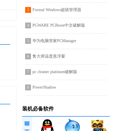
Formal Windows超级管理器
3
PGWARE PCBoost中文破解版
4
华为电脑管家PCManager
5
安装
鲁大师温度悬浮窗
6
pc cleaner platinum破解版
7
PowerShadow
8
装机必备软件