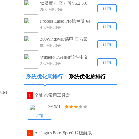
软媒魔方 官方版V6.2.3.0
详情
26.36MB / 3分
Process Lasso Pro绿色版 64
详情
4.57MB / 3分
位+32位V9.0.0.558
360Windows7盾甲 官方最
详情
88.2MB / 3分
新版V12.1.0.106
Winaero Tweaker软件中文
详情
2.37MB / 3分
汉化版 V0.16.1.0
/
系统优化周排行
系统优化总排行
IM
全能V8常用工具盘
1
992MB
详情
Auslogics BoostSpeed 12破解版
2