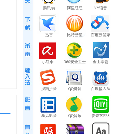
腾讯qq
阿里旺旺
YY语音
迅雷
比特彗星
百度云管家
小红伞
360安全卫士
金山毒霸
搜狗拼音
QQ拼音
百度输入法
暴风影音
QQ音乐
爱奇艺PPS