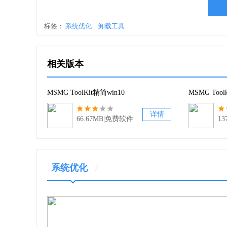
8、选择主菜单的第三选项“删除”，从选定来源W
标签：
系统优化
卸载工具
9、选择主菜单的选项4“自定义”自定义功能在选
相关版本
10、选择第五选项从主菜单“应用源”应用/放弃
11、选择第六届选项“选择目标”，从主菜单炼成/
MSMG ToolKit精简win10
MSMG Toolk
WIM映像到USB闪存盘，格式化USB闪存驱动器。
详情
66.67MB|免费软件
1
12、选择7选项“选项”从主菜单中设置自定义工
13、选择8选项“退出”从MSMG工具箱退出。
/
系统优化
软件特色
1、MSMG ToolKit工具箱中文汉化版由无忧论