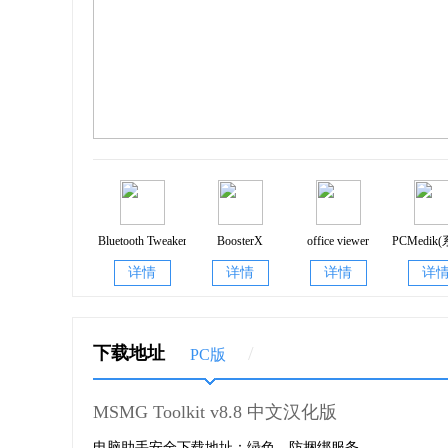
2、主菜单已完成了本地化，并且根据菜单本身进
3、当没有选择源文件时，即使是引导映像没选
4、集成 WMP 扁平化皮肤时的界面，均已本地
软件功能
1、从 DVD 驱动器复制源 DVD 文件
Bluetooth Tweaker(win10蓝牙优化工具)
BoosterX
office viewer
PCMedi
2、从 ISO 映像提取源 DVD 文件
2.0.7.0
详情
详情
详情
详
3、从 OEM / IMG 映像中提取源 DVD 文件
4、转换 Windows 应用商店 ESD 映像为 WIM 映
/
下载地址
PC版
5、转换 Windows 媒介创建工具 (MCT) 映像为 W
MSMG Toolkit v8.8 中文汉化版
6、转换 Windows ESD 映像为 WIM 映像
电脑助手安全下载地址：绿色，防捆绑服务