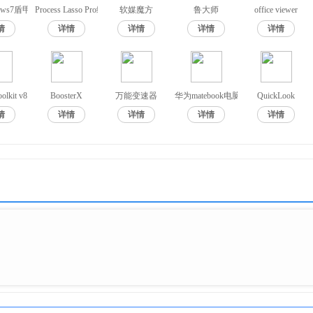
汉化版
dows7盾甲
Process Lasso Pro绿色版
软媒魔方
鲁大师
office viewer
情
详情
详情
详情
详情
y Assistant
lkit v8.8
BoosterX
万能变速器
华为matebook电脑管家
QuickLook
情
详情
详情
详情
详情