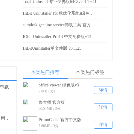
Total Uninstall 专业便携版64位v7.3.1.641
HiBit Uninstaller (卸载优化系统)绿色版v2.7.45
autodesk genuine service卸载工具 官方版v3.2.18
IObit Uninstaller Pro13 中文免费版v13.0.0.11
HiBitUninstaller单文件版 v3.1.25
本类热门推荐
本类热门标签
office viewer 绿色版v3
自带默
详情
77KB / 3分
鲁大师 官方版
详情
60.54MB / 3分
v6.1021.3225.1110
实用，
PrimoCache 官方中文版
详情
7.66MB / 3分
v3.2.0