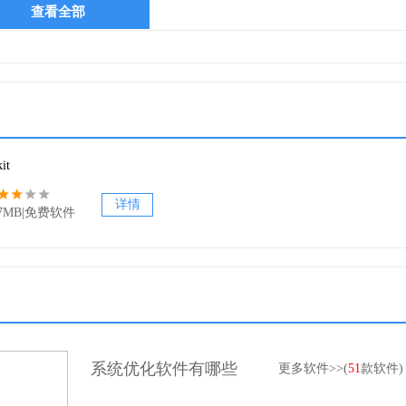
查看全部
IM映像指数删除功能。
定的来源WIM映像指数。
更改所选来源WIM映像指数和重新编译源WIM映像。
 dvd刻录ISO映像，复制源文件夹到USB闪存驱动器，同步源引导和
it
详情
37MB|免费软件
具包的界面颜色。
系统优化软件有哪些
更多软件>>(
51
款软件)
坛的落雪无痕汉化完成