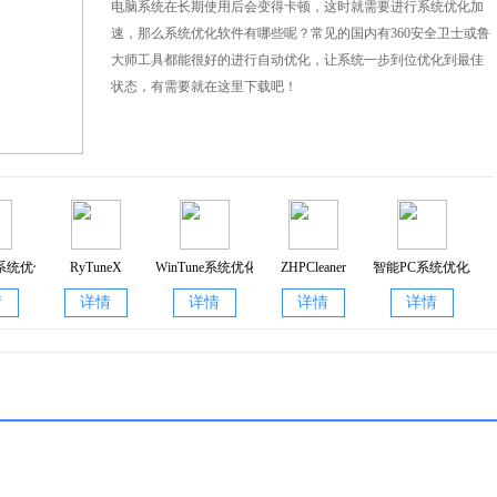
电脑系统在长期使用后会变得卡顿，这时就需要进行系统优化加
行了排版
速，那么系统优化软件有哪些呢？常见的国内有360安全卫士或鲁
大师工具都能很好的进行自动优化，让系统一步到位优化到最佳
，也会提示，这部分同样完成了本地化
状态，有需要就在这里下载吧！
化，文字翻译通俗易懂
k(系统优化工具)
RyTuneX
WinTune系统优化工具
ZHPCleaner
智能PC系统优化工具
1.0
1.0
2023.12.29.66
1.0
情
详情
详情
详情
详情
像
IM 映像