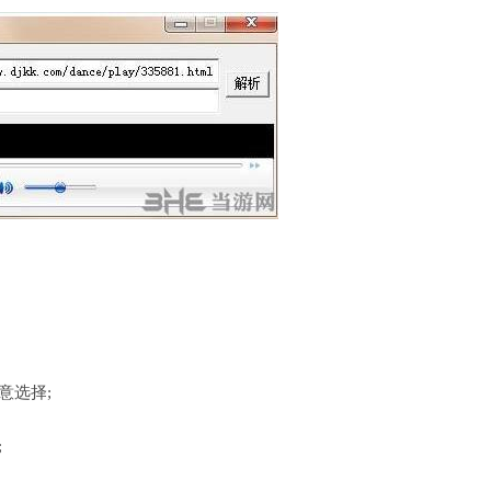
;
意选择;
;