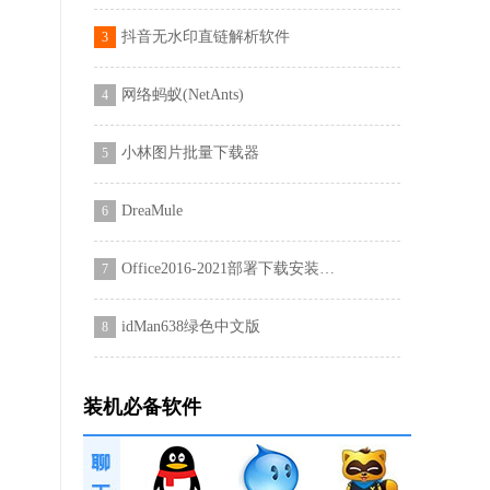
抖音无水印直链解析软件
3
网络蚂蚁(NetAnts)
4
小林图片批量下载器
5
DreaMule
6
Office2016-2021部署下载安装工具
7
idMan638绿色中文版
8
装机必备软件