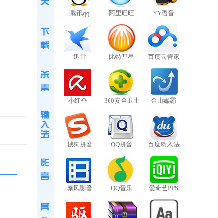
腾讯qq
阿里旺旺
YY语音
迅雷
比特彗星
百度云管家
小红伞
360安全卫士
金山毒霸
搜狗拼音
QQ拼音
百度输入法
暴风影音
QQ音乐
爱奇艺PPS