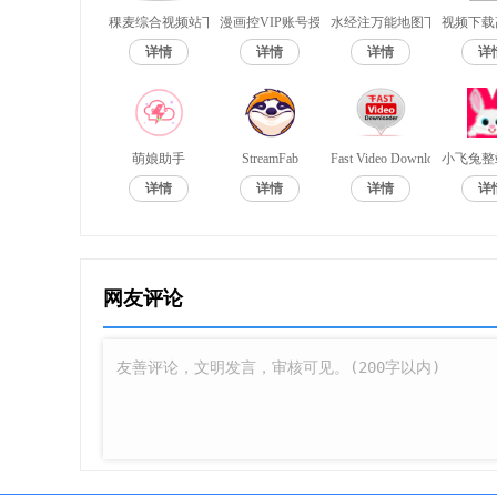
稞麦综合视频站下载器免登陆VIP会员破解版
漫画控VIP账号授权文件破解电脑版
水经注万能地图下载器X3.1
视频下载
详情
详情
详情
详
萌娘助手
StreamFab
Fast Video Downloader
小飞兔整
详情
详情
详情
详
网友评论