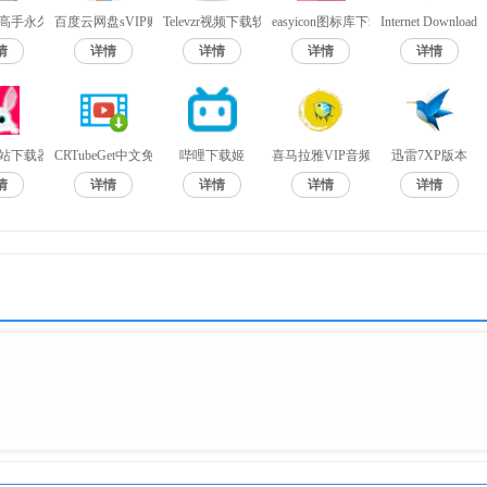
注册机
高手永久会员破解版
百度云网盘sVIP账号永久稳定破解版2020
Televzr视频下载软件
easyicon图标库下载工具
Internet Downlo
情
详情
详情
详情
详情
中文直装破解版
站下载器免注册码版
CRTubeGet中文免费版
哔哩下载姬
喜马拉雅VIP音频专辑下载器
迅雷7XP版本
情
详情
详情
详情
详情