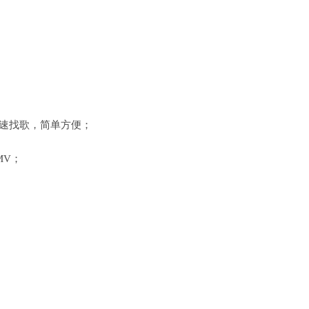
快速找歌，简单方便；
MV；