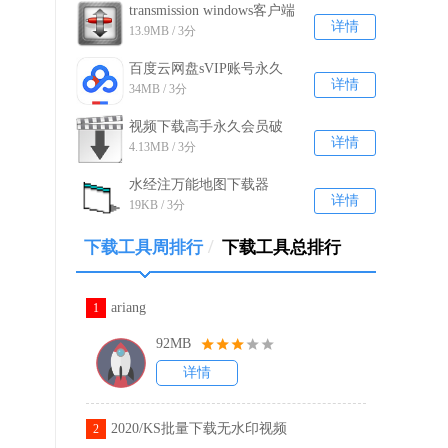
transmission windows客户端
详情
13.9MB / 3分
电脑版v2.93
百度云网盘sVIP账号永久
详情
34MB / 3分
稳定破解版2020
视频下载高手永久会员破
详情
4.13MB / 3分
解版 V63.0
水经注万能地图下载器
详情
19KB / 3分
X3.1注册机 授权码破解版
/
下载工具周排行
下载工具总排行
ariang
1
92MB
详情
2020/KS批量下载无水印视频
2