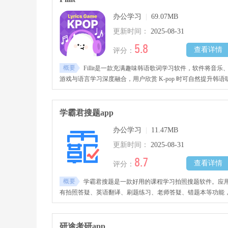
妨来看看哦！
办公学习
|
69.07MB
更新时间：
2025-08-31
5.8
查看详情
评分：
概要
Fillit是一款充满趣味韩语歌词学习软件，软件将音乐
游戏与语言学习深度融合，用户欣赏 K-pop 时可自然提升韩语
力与词汇掌握。软件收录多首热门韩语流行歌曲，用户依音乐
奏填补歌词空缺，类似节奏游戏，轻松有趣，能锻炼专注力与
忆力。学习中，用户会习惯韩语发音，提升语感，潜移默化增
学霸君搜题app
韩语水平。
办公学习
|
11.47MB
更新时间：
2025-08-31
8.7
查看详情
评分：
概要
学霸君搜题是一款好用的课程学习拍照搜题软件。应
有拍照答疑、英语翻译、刷题练习、老师答疑、错题本等功能
有丰富功能和好用课程供用户体验。涵盖多科目，知识点解析
细。用户遇难题可以用拍照搜题获详细答案。需要的朋友不要
过~
研途考研app