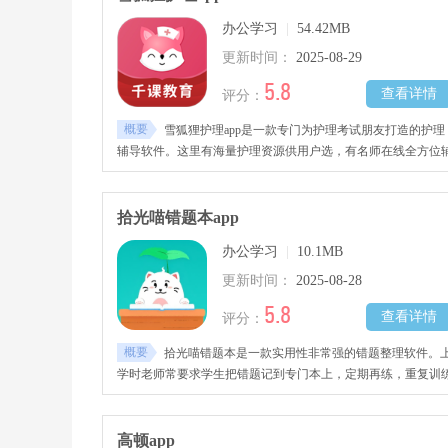
持。学员可自由创建个性化词库，利用内置的12种题型(如听
办公学习
|
54.42MB
写、选择、填空等)组织测试，支持根据艾宾浩斯遗忘曲线自动
安排复习计划，有效巩固记忆。生词本支持多级分类与云同步
更新时间：
2025-08-29
方便在不同设备间无缝学习，可共享或下载他人整理的词单。
5.8
查看详情
评分：
概要
雪狐狸护理app是一款专门为护理考试朋友打造的护理
辅导软件。这里有海量护理资源供用户选，有名师在线全方位
导学习，帮助用户应对护理考试。有应试指导教材、人机对话
等，大量题库可课后刷题，能在软件社区与其他用户交流。从
门到掌握，雪狐狸涵盖护士资格、初级护师等考试重难点，有
拾光喵错题本app
流平台、视频讲解等丰富功能。
办公学习
|
10.1MB
更新时间：
2025-08-28
5.8
查看详情
评分：
概要
拾光喵错题本是一款实用性非常强的错题整理软件。
学时老师常要求学生把错题记到专门本上，定期再练，重复训
到不再犯错，以强化记忆、掌握知识点。拾光喵错题本是电子
错题本，用手机拍错题扫描，就能智能整理录入，生成解题思
路，精准提升学习能力。
高顿app