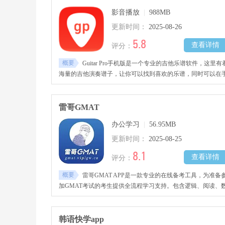
影音播放
|
988MB
更新时间：
2025-08-26
5.8
查看详情
评分：
概要
Guitar Pro手机版是一个专业的吉他乐谱软件，这里有
海量的吉他演奏谱子，让你可以找到喜欢的乐谱，同时可以在
机中直接将乐谱演奏出来
雷哥GMAT
办公学习
|
56.95MB
更新时间：
2025-08-25
8.1
查看详情
评分：
概要
雷哥GMAT APP是一款专业的在线备考工具，为准备
加GMAT考试的考生提供全流程学习支持。包含逻辑、阅读、
学、句子改错及综合推理等全部考试科目内容，还整合了大量
考资料，如官方指南解析、真题、高频词汇及多个经典题库，
助考生系统构建知识框架。具备在线模拟考试与离线刷题功能
韩语快学app