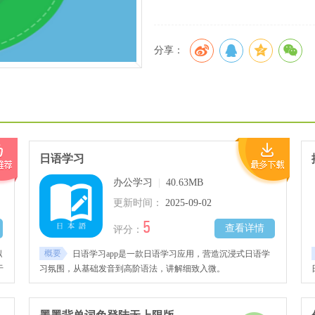
分享：
日语学习
办公学习
|
40.63MB
更新时间：
2025-09-02
5
查看详情
评分：
概要
拟
日语学习app是一款日语学习应用，营造沉浸式日语学
于
习氛围，从基础发音到高阶语法，讲解细致入微。
弹
包
判