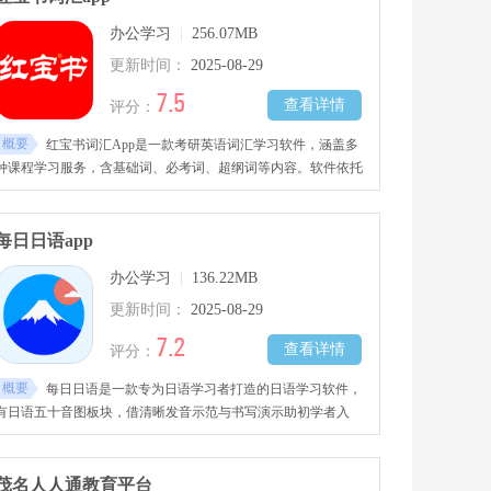
办公学习
|
256.07MB
更新时间：
2025-08-29
7.5
查看详情
评分：
概要
红宝书词汇App是一款考研英语词汇学习软件，涵盖多
种课程学习服务，含基础词、必考词、超纲词等内容。软件依托
书籍丰富内容与科学编排，设计符合大脑记忆规律的考研英语词
汇记忆法，助用户及时掌握知识点、加深记忆。可依自身情况采
用不同学习方法，记单词更牢固。
每日日语app
办公学习
|
136.22MB
更新时间：
2025-08-29
7.2
查看详情
评分：
概要
每日日语是一款专为日语学习者打造的日语学习软件，
有日语五十音图板块，借清晰发音示范与书写演示助初学者入
门。日语听力素材多样，从简单对话到复杂文章，满足不同水平
需求。常用会话场景涵盖日常交流、旅游出行等，助你快速掌握
实用表达。提供分级阅读材料提升阅读能力。
茂名人人通教育平台