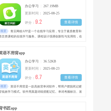
提升四级成绩。
办公学习
|
267.19MB
更新时间：
2025-08-25
9.2
查看详情
评分：
概要
青豆网校APP是一个在线学习应用，专注于素质教育和
语言类课程的在线学习服务。课程设计强调创新性与实用性，在
语言学习与综合素养提升方面形成特色。采用直播、互动练习与
智能管理相结合的方式，为不同年龄阶段的学习者定制学习路
径，支持灵活安排学习进度。有需要的小伙伴可以点击下载。
英语不用背app
办公学习
|
36.52KB
更新时间：
2025-08-23
6.7
查看详情
评分：
概要
英语不用背是一款高效背单词软件，帮用户摆脱死记硬
背低效学习模式。软件用真题词组搭配记忆、单词考频标注、发
音听读强化、拼写测试等科学方法，结合碎片化学习节奏与智能
复习提醒，帮助用户快速扩充词汇量，强化实战运用能力。适用
于四六级、考研、雅思托福、出国留学等场景!
背书匠app