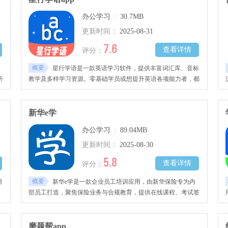
办公学习
|
30.7MB
更新时间：
2025-08-31
7.6
查看详情
评分：
概要
、
星行学语是一款英语学习软件，提供丰富词汇库、音标
听
教学及多样学习资源。零基础学员或想提升英语各项能力者，都
节
能找到适合课程。软件支持个性化学习路径推荐，结合互动课
记
堂、每日地道对话及外教课程，帮助用户快速提升英语水平。快
强
来免费下载星行学语，高效有趣学英语!
新华e学
办公学习
|
89.04MB
更新时间：
2025-08-30
5.8
查看详情
评分：
概要
用
新华e学是一款企业员工培训应用，由新华保险专为内
，
部员工打造，聚焦保险业务与合规教育，提供在线课程、考试签
详
到等一体化学习体验
错
磨题帮app