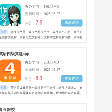
报告，方便查缺补漏 。
办公学习
|
130.13MB
更新时间：
2025-08-27
7.6
查看详情
评分：
概要
笔神作文是一款作文写作平台。软件为小、初、高用户
提供作文素材，有新老范文参考。支持与教材素材同步，有海量
范文讲解。没灵感时可以看动画找思路。写好作文能在软件提
交，有老师在线批改，很方便。有需要的快来当游网下载体验!
英语四级真题app
办公学习
|
203.17MB
更新时间：
2025-08-27
8.3
查看详情
评分：
概要
英语四级真题是一款辅助学习软件。软件功能强大，有
各年份英语四级真题及众多老师讲解视频，帮助用户吃透真题。
有多种专题分区，系统助力四级学习，助用户轻松过关。可以挑
选软件中的老师系统学习。为四级学习提供全方位帮助，涵盖听
力、写作、阅读等，板块清晰，资源海量，有各类专题，欢迎来
青豆网校