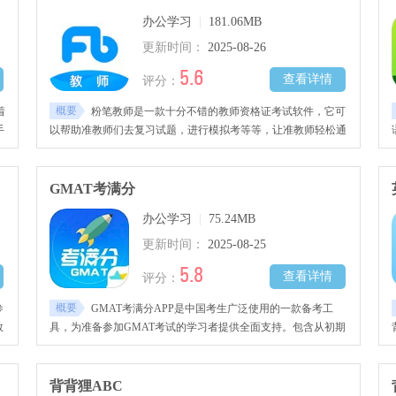
办公学习
|
181.06MB
更新时间：
2025-08-26
5.6
查看详情
评分：
概要
着
粉笔教师是一款十分不错的教师资格证考试软件，它可
手
以帮助准教师们去复习试题，进行模拟考等等，让准教师轻松通
过教师资格证考试，所以快来下载体验吧！
GMAT考满分
办公学习
|
75.24MB
更新时间：
2025-08-25
5.8
查看详情
评分：
概要
参
GMAT考满分APP是中国考生广泛使用的一款备考工
数
具，为准备参加GMAT考试的学习者提供全面支持。包含从初期
备
知识点掌握、词汇积累，到中期题目练习、直播课程参与，最终
帮
阶段模拟测试的完整备考流程。内容覆盖语法、逻辑、阅读和数
，
学等多个科目，适配不同学习阶段的考生需求。整合大量备考资
背背狸ABC