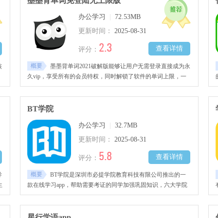
墨墨背单词免登陆无上限版
奏
办公学习
|
72.53MB
新
更新时间：
2025-08-31
2.3
查看详情
评分：
概要
核
墨墨背单词2021破解版能够让用户无需登录直接成为永
久vip，享受所有的会员特权，同时解锁了软件的单词上限，一
天就能记忆数千个词汇。
BT学院
办公学习
|
32.7MB
更新时间：
2025-08-31
5.8
查看详情
评分：
概要
导
BT学院是深圳市必提学院教育科技有限公司推出的一
生
款在线学习app，帮助需要考证的同学加强巩固知识，六大学院
力
针对会计、法律、金融、考研、英语等不同方面，以高效的教
学，保证考试的高通过率。
不
星行学语app