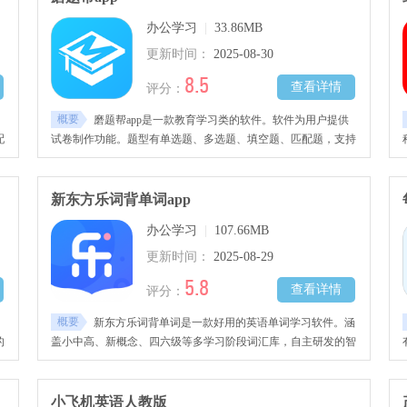
办公学习
|
33.86MB
更新时间：
2025-08-30
8.5
查看详情
评分：
概要
磨题帮app是一款教育学习类的软件。软件为用户提供
配
试卷制作功能。题型有单选题、多选题、填空题、匹配题，支持
库
大题套小题。操作简单，几步即可完成。制作的试卷有私密、公
规
开两种分享通道，用户可以按需求选择。需要的朋友欢迎前来下
载体验~
新东方乐词背单词app
办公学习
|
107.66MB
更新时间：
2025-08-29
5.8
查看详情
评分：
概要
新东方乐词背单词是一款好用的英语单词学习软件。涵
的
盖小中高、新概念、四六级等多学习阶段词汇库，自主研发的智
行
能遗忘曲线算法，能精准判断记忆薄弱点，助用户高效掌握难记
单词。软件用实用词根记忆法，提升背诵效率与记忆深度。可以
支
按需求自由选词书加入学习计划，开展个性化强化训练。
小飞机英语人教版