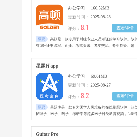
办公学习
|
160.52MB
更新时间：
2025-08-28
8.1
查看详情
评分：
概要
高顿是一款专用于财经专业人员考证的学习软件。软
有 20+证书课程、直播、考试资讯、考友交流、专业答疑、题
库、直播等功能，涵盖国内国际财会证书培训，能帮助用户轻
考取证书。软件支持离线下载，方便用户随时学习。需要的朋
不要错过!
星题库app
办公学习
|
69.61MB
更新时间：
2025-08-27
8.2
查看详情
评分：
概要
星题库是一款专为医学人员准备的在线刷题软件，涵
护理学、医学、药学、考研学等超多医学种类教育视频，助医
专业用户用软件提升知识储备。用户刷题错题自动记录，学习
便利。收录大量医学资讯新闻，助获取更多知识 。需要的朋友
不要错过~
Guitar Pro