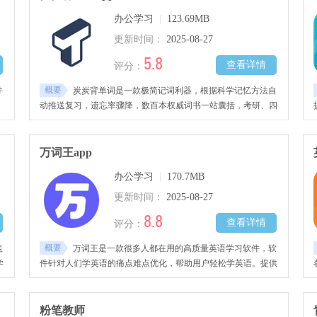
课，海量学习视频和题库随时可用。
办公学习
|
123.69MB
更新时间：
2025-08-27
5.8
查看详情
评分：
概要
件
炭炭背单词是一款极简记词利器，根据科学记忆方法自
动推送复习，遗忘率骤降，数百本权威词书一站囊括，考研、四
松
六级随心切换。
友
万词王app
办公学习
|
170.7MB
更新时间：
2025-08-27
8.8
查看详情
评分：
概要
盖
万词王是一款很多人都在用的高质量英语学习软件，软
学
件针对人们学英语的痛点难点优化，帮助用户轻松学英语。提供
更
针对性练习，弥补拼写、听读、句型、真题等不足，有AI真人纠
音助发地道语音，有智能复习算法，周期性巩固知识，让英语学
习更进一步。
粉笔教师