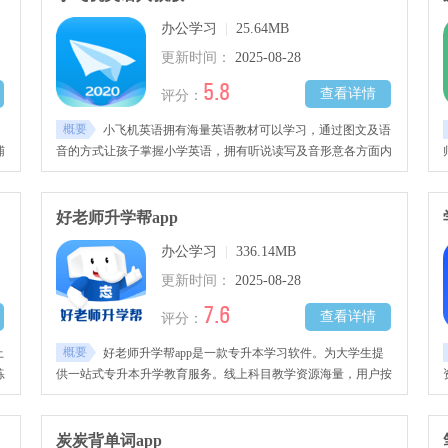
办公学习
|
25.64MB
，
更新时间：
2025-08-28
5.8
查看详情
评分：
概要
小飞机英语拥有海量英语教材可以学习，通过图文及语
辅
音的方式让孩子掌握小学英语，拥有听说读写及音形意各方面内
容，全方位提升孩子的外语水平，知晓大量词汇及语法知识，需
入
要的用户快来下载吧。
交
好老师升学帮app
办公学习
|
336.14MB
更新时间：
2025-08-28
7.6
查看详情
评分：
概要
上
好老师升学帮app是一款专升本学习软件。为大学生提
练
供一站式专升本升学教育服务。线上科目教学资源海量，用户按
版
需选学和练习。提供个性化教学，老师依学习目标和进度授课、
布置练习，用户可以随时看直播和录播，自由安排学习时间。系
统助高效完成学习计划，老师围绕考纲、专业知识和技巧线上授
炭炭背单词app