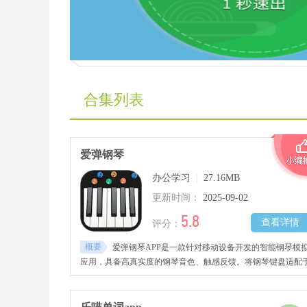
合集列表
爱弹钢琴
办公学习
|
27.16MB
更新时间：
2025-09-02
5.8
查看详情
评分：
概要
爱弹钢琴APP是一款针对移动设备开发的智能钢琴模
应用，具备高真实度的钢琴音色、触感反馈。将钢琴键盘适配
手机屏幕，支持多点触控与力度感应，让使用者能够随时进入
奏状态，适合日常练习或即兴创作。集成多种学习辅助功能，
括跟弹模式、节拍器调节、分手练习与难度分级课程。会自动