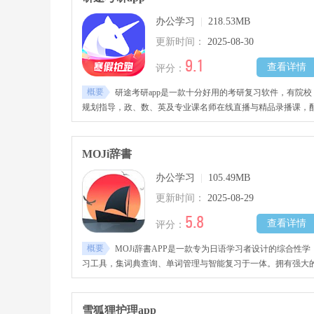
办公学习
|
218.53MB
更新时间：
2025-08-30
9.1
查看详情
评分：
概要
研途考研app是一款十分好用的考研复习软件，有院校
规划指导，政、数、英及专业课名师在线直播与精品录播课，
套优质资料。入驻众多名师，线上剖析重难点，有最新最全题
巩固知识。软件学习服务能力强，可提高效率，提供全套考研
划指导。
MOJi辞書
办公学习
|
105.49MB
更新时间：
2025-08-29
5.8
查看详情
评分：
概要
MOJi辞書APP是一款专为日语学习者设计的综合性学
习工具，集词典查询、单词管理与智能复习于一体。拥有强大
搜索能力，支持通过中文、日语汉字、假名、罗马音、英文进
跨语言即时检索，自动识别单词的活用形、常用搭配、固定用
法，同时提供发音音频、例句及详细释义，形成多维度的学习
雪狐狸护理app