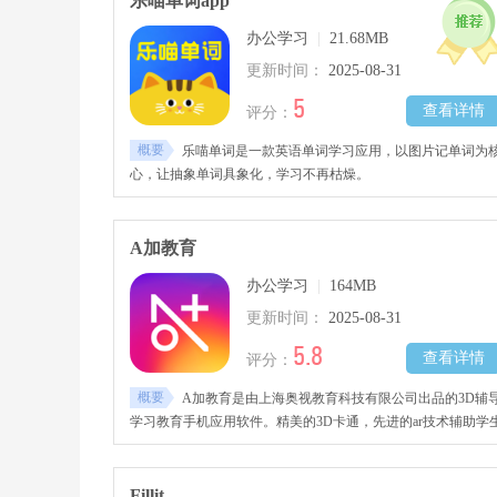
乐喵单词app
定弹奏准确度并生成评估报告，帮助使用者有针对性地提升演
办公学习
|
21.68MB
技巧。内置曲库涵盖古典乐曲、流行音乐和原创作品，持续更
扩充。
更新时间：
2025-08-31
5
查看详情
评分：
概要
乐喵单词是一款英语单词学习应用，以图片记单词为
心，让抽象单词具象化，学习不再枯燥。
A加教育
办公学习
|
164MB
更新时间：
2025-08-31
5.8
查看详情
评分：
概要
A加教育是由上海奥视教育科技有限公司出品的3D辅
学习教育手机应用软件。精美的3D卡通，先进的ar技术辅助学
沉浸式趣味学习课堂知识，身临其境更容易记忆，名校名师倾
助阵，全语音细心教学，闯关游戏式学习，稳打稳扎，乐趣无
穷，真正好用懂人心的学习工具，为成绩烦恼的学生和家长都
Fillit