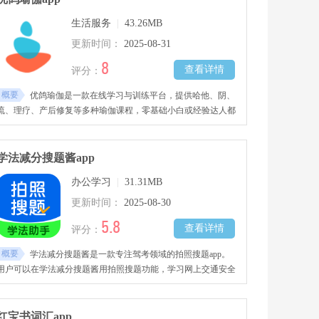
生活服务
|
43.26MB
更新时间：
2025-08-31
8
查看详情
评分：
概要
优鸽瑜伽是一款在线学习与训练平台，提供哈他、阴、
流、理疗、产后修复等多种瑜伽课程，零基础小白或经验达人都
能找到合适课程与名师指导。软件有丰富视频课程，时长几分钟
到一小时，助用户利用碎片化时间练习。还有冥想频道、线上社
群和直播课程，带来沉浸瑜伽体验。
学法减分搜题酱app
办公学习
|
31.31MB
更新时间：
2025-08-30
5.8
查看详情
评分：
概要
学法减分搜题酱是一款专注驾考领域的拍照搜题app。
用户可以在学法减分搜题酱用拍照搜题功能，学习网上交通安全
学习考试、科目一科目四考题，能看详细视频解说。除拍照搜题
外，可以将模糊题目放入错题本随时复习。准确率高、速度快、
解析详，是驾驶学习好帮手。
红宝书词汇app