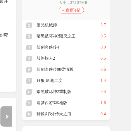
御并
大小：275.87MB
查看详情
废品机械师
3.7
2
吞噬
暗黑破坏神2毁灭之王
0.5
3
仙剑奇侠传4
0.9
4
歧路旅人2
0.5
5
仙剑奇侠传98柔情版
0.6
6
只狼:影逝二度
1.4
7
暗黑破坏神2重制版
0.4
8
入侵所
造梦西游3本地版
1.6
9
1
/
5
轩辕剑3外传天之痕
0.4
10
的对