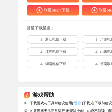
联通Steam下载
联通St
PVP玩法介绍
我的世界：传奇的PVP玩法，是2队对战模式
普通下载通道：
每一队最多四名玩家，也就是最多可以是4V4
浙江电信下载
广东电
享。
PVP的玩法与战役模式时基本一致的，不过P
江苏电信下载
山东电
游戏的获胜目标：是摧毁对方的基地。整体上也
湖南电信下载
河南联
地图同样是程序生成，所以不存在RTS那样极高的
怎么联机
1、首先，玩家们打开游戏，在首页点击创建
游戏帮助
2、创建好角色后，会有一个房间邀请码。
①
下载游戏与工具时建议使用['
迅雷
']下载,在下载前
②
如果游戏无法正常运行,出现缺少dll、内存不能读、