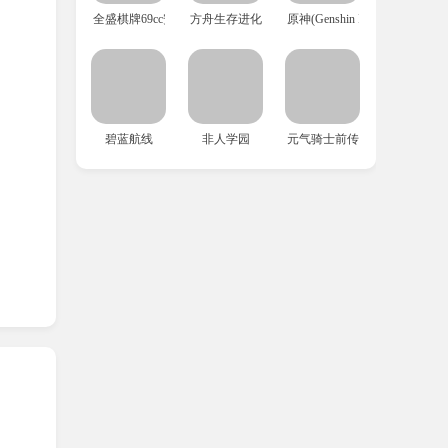
全盛棋牌69cc安卓版
方舟生存进化国际服
原神(Genshin Impact)外服
源并共
碧蓝航线
非人学园
元气骑士前传
奇的
。