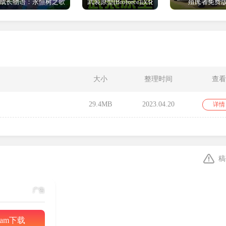
成长物语：永恒树之歌免费版
武装原型(Broforce)汉化版
殖民者免费
悦灵放置到对应资源位置即可自动采集。
大小
整理时间
查看
29.4MB
2023.04.20
详情
造建筑物，会有黄色得悦灵帮你自动建造。
稿
广告
其他玩家的城池。
eam下载