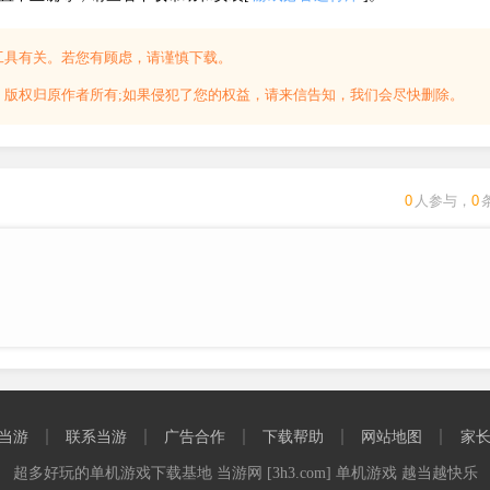
“加入游戏”，输入你的房间邀请码，即可进入你的房间，一起联
工具有关。若您有顾虑，请谨慎下载。
，版权归原作者所有;如果侵犯了您的权益，请来信告知，我们会尽快删除。
0
人参与，
0
), 8 or 7 (64-bit with the latest updates; some functionality not
 HD 7870 or equivalent DX11 GPU
当游
联系当游
广告合作
下载帮助
网站地图
家
超多好玩的单机游戏下载基地 当游网 [3h3.com] 单机游戏 越当越快乐