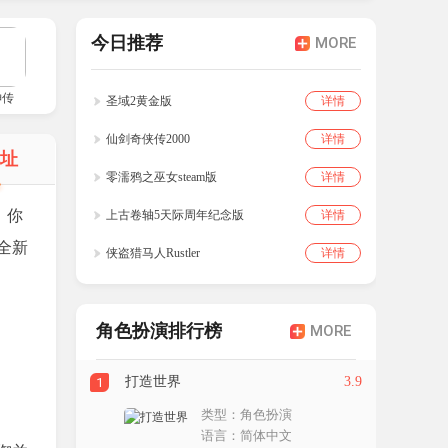
今日推荐
MORE
神传
圣域2黄金版
详情
仙剑奇侠传2000
详情
地址
零濡鸦之巫女steam版
详情
界，你
上古卷轴5天际周年纪念版
详情
全新
侠盗猎马人Rustler
详情
角色扮演排行榜
MORE
打造世界
3.9
1
类型：角色扮演
语言：简体中文