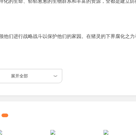
样化的生命、郁郁葱葱的生物群系和丰富的资源，全都是建立防
领他们进行战略战斗以保护他们的家园。在猪灵的下界腐化之力
组队 - 保卫你的村庄并带领你的盟友击败你的对手。
展开全部
充满了多样化的生活、茂盛的生物群落以及建立防御和击败猪灵
并带领他们进行战略战斗以守护他们的家园。
战斗，在激动人心的战斗中保卫你的村庄并带领你的盟友打败你