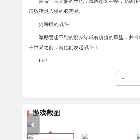
探索一片美丽的土地，既熟悉又神秘，充满多
击败猪灵入侵的必需品。
史诗般的战斗
激励意想不到的朋友结成有价值的联盟，并带
主世界之前，向他们发起战斗！
PvP
在激动人心的战斗中挑战你的朋友 - 或与他们
游戏亮点
1、探索这片既熟悉又神秘的美丽土地，这里
需的丰厚资源。
游戏截图
2、激发意想不到的朋友结成有价值的联盟，
3、在它们的下界腐化吞噬主世界之前与猪灵