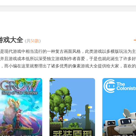
门即将打开，邪恶的亡灵军团将要发起总攻。
在不同的地形之中，开始你的探索吧。
游戏大全
(共
51款
)
，全新的联机合作模式，包换各种多人冒险元素。
是现代游戏中相当流行的一种复古画面风格，此类游戏以多横版玩法为主
灵，建造各种防御堡垒，延缓敌人的进攻方式。
并且游戏成本低所以深受独立游戏制作者喜爱，于是也就此诞生了许多好
，而小编在这里就整理出了诸多优秀的像素游戏大全提供给大家，喜欢的
。
是所谓的英雄。（暂不支持换肤）
果，还能支持换肤。获取的方式也比较简单，可以通过任务、制