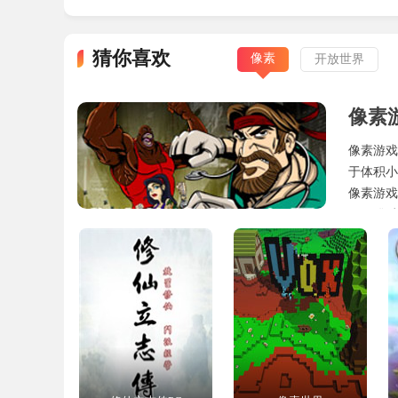
手。
猜你喜欢
4、和村民们一起，守护你们的家园，地狱之
像素
开放世界
5、为了自己的亲人和朋友，勇敢的战斗吧，
像素
6、组建大陆军事同盟，和敌人展开终极一战
像素游戏
7、拿出你手中的光明之间，斩断世间一切生
于体积小
像素游戏
新手怎么玩
不要错过
1、角色
玩家可以在游戏对局中选择相应的角色，也就
2、坐骑
拥有各种不同种类的坐骑，每个都有特定的效