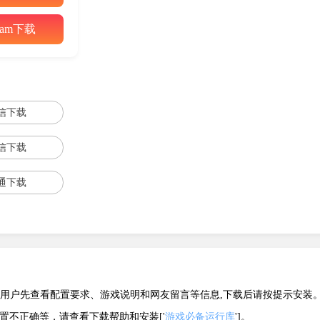
eam下载
，橙队和蓝队。
 8位玩家共同游戏。同一队的玩家一起战斗，保护基地，收集资
信下载
VP的地图较小，并不是战役的开放式地图。
信下载
在一定程度上类似于RTS中4V4的玩法，但由于我的世界：传
通下载
操作要求和对地图的理解。PVP整体体验仍然是轻松欢快的。
游戏。
建议用户先查看配置要求、游戏说明和网友留言等信息,下载后请按提示安装
配置不正确等，请查看下载帮助和安装['
游戏必备运行库
']。