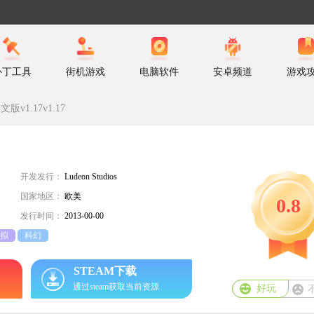
补丁工具
街机游戏
电脑软件
安卓频道
游戏
文版v1.17v1.17
开发发行：
Ludeon Studios
国家地区：
欧美
0.8
发行时间：
2013-00-00
拟
科幻
STEAM下载
通过steam获取当前资源
好玩