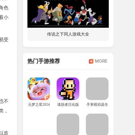
角色
看小
传说之下同人游戏大全
易受
热门手游推荐
MORE
也不
元梦之星2024年最新版
逃脱者汉化版
手掌模拟器生存
类，
以造