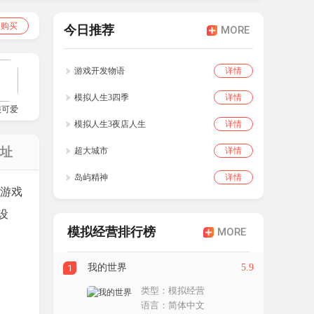
即购买
今日推荐
MORE
游戏开发物语
详情
模拟人生3四季
详情
很可爱可是我是幽灵汉化版
模拟人生3夜店人生
详情
地址
超大城市
详情
岛屿精神
详情
。游戏
设
模拟经营排行榜
MORE
我的世界
5.9
1
类型：模拟经营
语言：简体中文