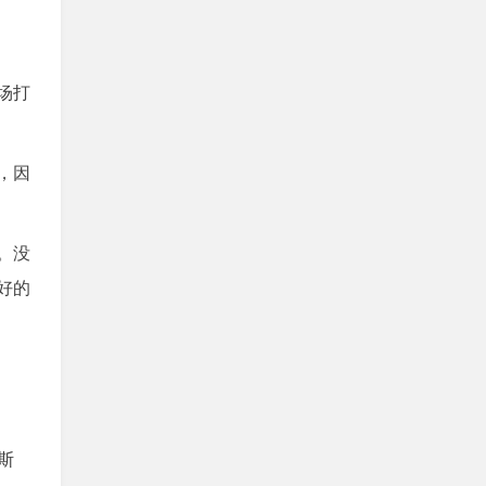
场打
，因
。没
好的
斯