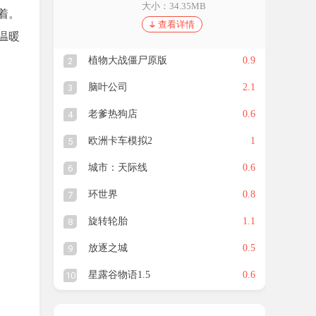
大小：34.35MB
着。
查看详情
温暖
植物大战僵尸原版
0.9
2
脑叶公司
2.1
3
老爹热狗店
0.6
4
欧洲卡车模拟2
1
5
城市：天际线
0.6
6
环世界
0.8
7
旋转轮胎
1.1
8
放逐之城
0.5
9
星露谷物语1.5
0.6
10