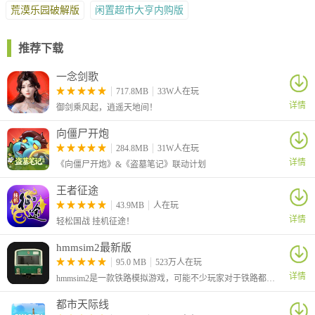
荒漠乐园破解版
闲置超市大亨内购版
推荐下载
一念剑歌
717.8MB
33W人在玩
详情
御剑乘风起，逍遥天地间！
向僵尸开炮
284.8MB
31W人在玩
详情
《向僵尸开炮》&《盗墓笔记》联动计划
王者征途
43.9MB
人在玩
详情
轻松国战 挂机征途！
hmmsim2最新版
95.0 MB
523万人在玩
详情
hmmsim2是一款铁路模拟游戏，可能不少玩家对于铁路都非常的感兴趣，想知道列车的驾驶体验，这款游戏真实还原和模拟列车的行驶，玩家可以按照任务去到达一些站点。
都市天际线