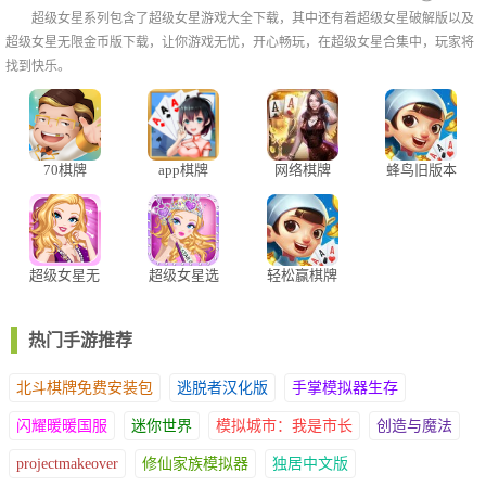
在线竞技资源与福利大奖。
超级女星系列包含了超级女星游戏大全下载，其中还有着超级女星破解版以及
超级女星无限金币版下载，让你游戏无忧，开心畅玩，在超级女星合集中，玩家将
2、提供轻松自由的棋牌操作体验，配备先进作弊检测系统，保障
找到快乐。
对局过程公平无干扰，畅玩过程更舒心无顾虑。
3、零门槛参与，丰富游戏资源任你选择，随时随地开启竞技，感
受与众不同的棋牌乐趣。棋牌游戏优点
70棋牌
app棋牌
网络棋牌
蜂鸟旧版本
棋牌
超级女星无
超级女星选
轻松赢棋牌
限金币钻石
美皇后正版
版
热门手游推荐
北斗棋牌免费安装包
逃脱者汉化版
手掌模拟器生存
闪耀暖暖国服
迷你世界
模拟城市：我是市长
创造与魔法
projectmakeover
修仙家族模拟器
独居中文版