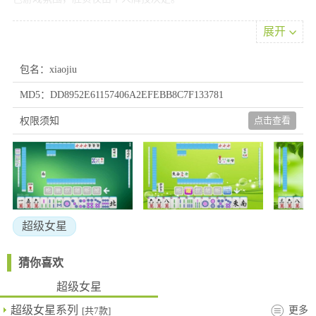
2、智能匹配系统确保对手实力相当，避免与高手交锋，减少被碾
展开
压的风险；
3、玩家可随时与各地棋牌高手交流切磋，通过真人PK竞技感受顶
级对战乐趣，还能自由表达真实情感。
包名：xiaojiu
游戏说明
MD5：DD8952E61157406A2EFEBB8C7F133781
1、快速达成目标可获得额外权益，界面设计清新简洁，实时回馈
点击查看
权限须知
与道具系统完善，活动预约机制健全，全天候提供心跳加速的竞技
乐趣
2、简化注册流程支持快捷登录，持续优化的交互设计让每次进入
游戏更便捷，全新3D引擎呈现细腻精美的视觉界面，全天候在线匹
配系统随时响应。
3、联网功能允许和好友组队开展休闲竞赛，各项模式均以独立程
超级女星
序运行不会互相影响；
4、全天候专业客服团队在线值守，碰到任何棋牌对战状况均可快
猜你喜欢
速响应处理，助力更顺畅的游戏感受；
游戏魅力
超级女星
超级女星系列
更多
1、每天轻松操作棋牌游戏，环境舒适，比赛场次丰富，畅享正版
[共7款]