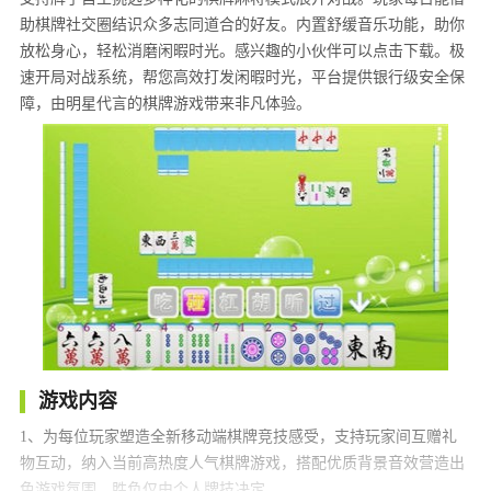
助棋牌社交圈结识众多志同道合的好友。内置舒缓音乐功能，助你
放松身心，轻松消磨闲暇时光。感兴趣的小伙伴可以点击下载。极
速开局对战系统，帮您高效打发闲暇时光，平台提供银行级安全保
障，由明星代言的棋牌游戏带来非凡体验。
游戏内容
1、为每位玩家塑造全新移动端棋牌竞技感受，支持玩家间互赠礼
物互动，纳入当前高热度人气棋牌游戏，搭配优质背景音效营造出
色游戏氛围，胜负仅由个人牌技决定。