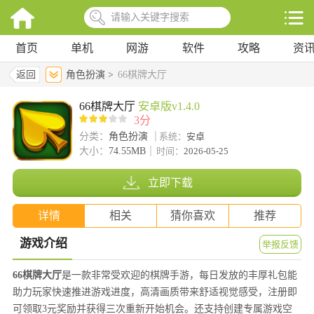
首页
单机
网游
软件
攻略
资
返回
角色扮演 >
66棋牌大厅
66棋牌大厅
安卓版v1.4.0
3分
分类：
角色扮演
系统：
安卓
大小：
74.55MB
时间：
2026-05-25
立即下载
详情
相关
猜你喜欢
推荐
游戏介绍
举报反馈
66棋牌大厅
是一款非常受欢迎的棋牌手游，每日发放的丰厚礼包能
助力玩家快速推进游戏进度，高清画质带来舒适视觉感受，注册即
可领取3元奖励并获得三次重新开始机会。还支持创建专属游戏空