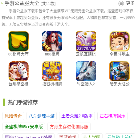
手游公益服大全
更多
[共11款]
2、专属客服24小时在线响应，多样游戏福利助力玩家畅享更优质
手游公益服下载中包含了大量满级VIP无限元宝公益服下载，这些游戏中不仅
互动体验。
有安卓手游超变公益服，还有很多无限钻石公益服，人物属性非常变态，一刀9999
3、海量精品棋牌玩法全面满足掌上游戏需求，打造刺激精彩的对
级、无限元宝就在当游网变态版手游大全。
局体验，让每位玩家都能享受优质竞技乐趣
4、经过多年精心研发，每日免费提供三次救济金，给予玩家多样
帮助，最热门竞技赛事搭配智能操作体验
66棋牌大厅
888棋牌
云帆互娱棋
全民斗地主
牌最新版
棋牌
台州星空棋
摇钱树棋牌
时空猎人2
暗黑大陆公
牌
公益服版
益服
热门手游推荐
原始传奇
八荒剑魂手游
王者荣耀2.0版本
左右棋牌娱乐
全盛棋牌69cc安卓版
方舟生存进化国际服
原神(Genshin Impact)外服
碧蓝航线
非人学园
元气骑士前传