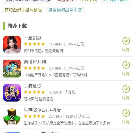
梦幻西游手游网易版
这是我的战争手游
推荐下载
一念剑歌
717.8MB
33W人在玩
详情
御剑乘风起，逍遥天地间！
向僵尸开炮
284.8MB
31W人在玩
详情
《向僵尸开炮》&《盗墓笔记》联动计划
王者征途
43.9MB
人在玩
详情
轻松国战 挂机征途！
生存战争2.4联机版
26.8 MB
1258.9万人在玩
详情
生存战争2.4联机版是全新的版本，在这里添加了许多有趣的新玩法，例如增加季节、添加了社区内容搜索、加入了杨树、杨木、杨树叶和树苗、比 2.3 中生成的鱼更多等等