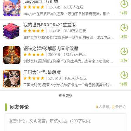
jungojam官方正版
1.50 GB
503万人在玩
详情
jungojam在开放世界的基础上添加了各种新奇玩法，融合了冒险、动作、探索、社交等等元素，你可以和小伙伴们一起在这里嬉戏打闹，一起种田收获你们的快乐，还可以自定义自己的形象哦！
我的世界ERROR422重置版
1.14 GB
318.6万人在玩
详情
我的世界ERROR422重置版是一款全新的模组，游戏中玩家的世界将被一个神秘病毒感染，导致场景、方块、物品和生物都呈现异常状态。
钢铁之躯2破解版内置修改器
209 MB
173.3万人在玩
详情
钢铁之躯2破解版无限金币无限士兵为玩家带来了功能强大的内置作弊菜单，可以让你在玩游戏的同时利用悬浮窗菜单进行游戏数值的修改。
三国大时代3破解版
52.6 MB
166.6万人在玩
详情
三国大时代3南蛮入侵单机破解版是一个角色扮演类游戏，三国大时代系列游戏来到了第三代，玩家依旧需要在三国背景的世界中进行冒险。
查看更多
网友评论
0
人参与，
0
条评论