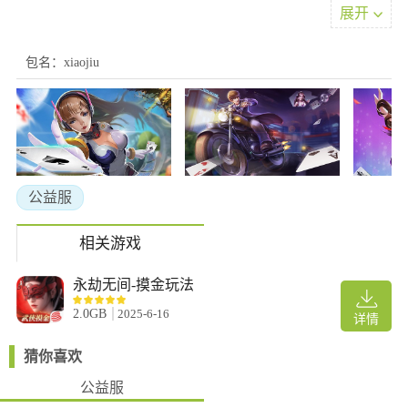
应有尽有。
展开
2、提供稳定安全的对战环境，通过技术手段保障公平竞技，让玩
家专注于享受游戏乐趣。
包名：xiaojiu
3、这款游戏配备惊艳的高清画质屏幕，营造出极强沉浸感，丰富
多样的游戏模式带来全新体验，精彩的线上竞技玩法打造刺激挑
战，更有豪华重置返利活动等您参与。
4、大型在线竞技平台保障无忧体验，持续对战乐趣不断，海量活
动随时参与，在线领取回馈轻松便捷
游戏优势
公益服
1、手机端绿色棋牌室专为新手设计，专业教程助您快速上手，一
键邀请好友共享牌局乐趣，优质游戏不容错过。
相关游戏
2、贴心客服服务覆盖全天24小时，随时为您排忧解难，确保您的
游戏过程顺畅无阻；
永劫无间-摸金玩法
3、传统棋牌爱好者可体验麻将、扑克等经典项目，既提供单人练
2.0GB
2025-6-16
详情
习模式，也可参与在线匹配与各地玩家同台竞技
游戏亮点
猜你喜欢
1、涵盖经典流行玩法分类清晰，与各地高手同台竞技更尽兴，随
公益服
时随地开启优质游戏体验