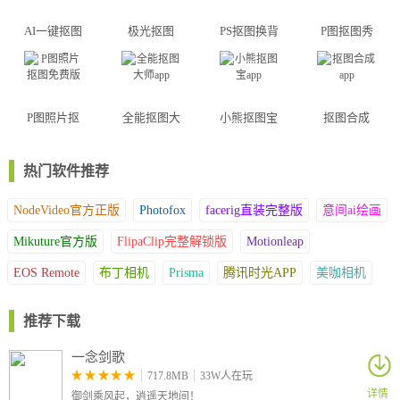
吧!
AI一键抠图
极光抠图
PS抠图换背
P图抠图秀
app
app
景app
app
P图照片抠
全能抠图大
小熊抠图宝
抠图合成
图免费版
师app
app
app
热门软件推荐
NodeVideo官方正版
Photofox
facerig直装完整版
意间ai绘画
Mikuture官方版
FlipaClip完整解锁版
Motionleap
EOS Remote
布丁相机
Prisma
腾讯时光APP
美咖相机
推荐下载
一念剑歌
717.8MB
33W人在玩
详情
御剑乘风起，逍遥天地间！