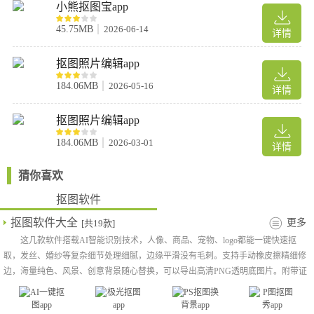
小熊抠图宝app
45.75MB
2026-06-14
详情
抠图照片编辑app
184.06MB
2026-05-16
详情
抠图照片编辑app
184.06MB
2026-03-01
详情
猜你喜欢
抠图软件
抠图软件大全
更多
[共19款]
这几款软件搭载AI智能识别技术，人像、商品、宠物、logo都能一键快速抠
取，发丝、婚纱等复杂细节处理细腻，边缘平滑没有毛刺。支持手动橡皮擦精细修
边，海量纯色、风景、创意背景随心替换，可以导出高清PNG透明底图片。附带证
件照换底色、图片裁剪美化功能，软件操作简单不需要专业修图技巧，自媒体配
图、制作头像、电商修图、日常照片合成都非常的适用。需要的朋友快来下载试试