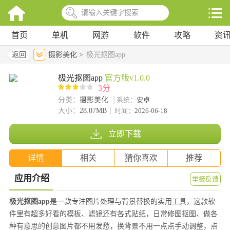
首页
单机
网游
软件
攻略
资
返回
摄影美化 >
极光抠图app
极光抠图app
官方版v1.0.0
3分
分类：
摄影美化
系统：
安卓
大小：
28.07MB
时间：
2026-06-18
立即下载
详情
相关
猜你喜欢
推荐
应用介绍
举报反馈
极光抠图app
是一款专注图片处理与背景替换的实用工具，这款软
件里有超多好看的模板、滤镜还有各式贴纸，日常修图抠图、做各
种有意思的创意图片都不用发愁，换背景不用一点点手动调整，点