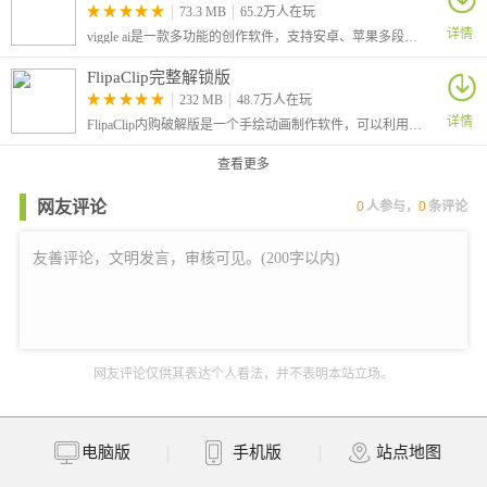
73.3 MB
65.2万人在玩
详情
viggle ai是一款多功能的创作软件，支持安卓、苹果多段使用，在软件中用户提供了大量的视频素材，你全部可以进行选择使用，软件中的素材全部免费。除此之外还有很多的模拟和创作工具可以使用。
FlipaClip完整解锁版
232 MB
48.7万人在玩
详情
FlipaClip内购破解版是一个手绘动画制作软件，可以利用逐帧动画技术绘制卡通动画。软件中用户需要一张一张来画出自己的专属动画视频，软件提供了多种笔刷工具和绘画图层，让用户能够充分的利用自己的灵感创作出令人惊叹的作品。
查看更多
网友评论
0
人参与，
0
条评论
网友评论仅供其表达个人看法，并不表明本站立场。
电脑版
手机版
站点地图