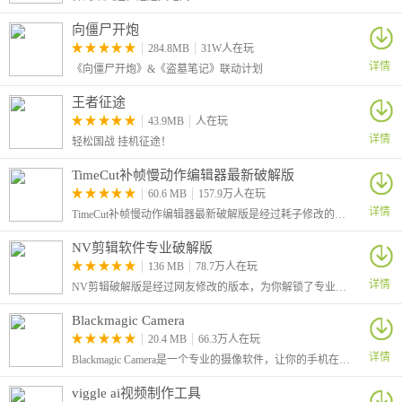
向僵尸开炮
284.8MB
31W人在玩
详情
《向僵尸开炮》&《盗墓笔记》联动计划
王者征途
43.9MB
人在玩
详情
轻松国战 挂机征途！
TimeCut补帧慢动作编辑器最新破解版
60.6 MB
157.9万人在玩
详情
TimeCut补帧慢动作编辑器最新破解版是经过耗子修改的版本，在这里解锁了付费版的功能，让大家可以更加方便的对视频进行补帧。我们在进行视频慢动作处理的时候，经常会出现帧数不够的情况
NV剪辑软件专业破解版
136 MB
78.7万人在玩
详情
NV剪辑破解版是经过网友修改的版本，为你解锁了专业版的功能，并且安装完成后就是终生会员，永久免费使用。虽然该软件基础功能都是免费的
Blackmagic Camera
20.4 MB
66.3万人在玩
详情
Blackmagic Camera是一个专业的摄像软件，让你的手机在拍摄的时候可以有着更好的效果，将专业的数字电影摄影机控制及图像处理功能融入大家的手机
viggle ai视频制作工具