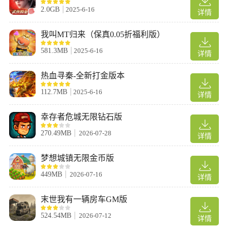
2.0GB
2025-6-16
详情
战争金矛:恐怖的输出装备,短剑与弩的结合体装备与输出将领身上
可打出高额输出但由于前期缺乏将领故不适合前期购买
我叫MT归来（保真0.05折福利版）
缺点:由于需要军衔达到元帅总体性价比将会降低不少不适合输出低
581.3MB
2025-6-16
详情
的将领使用
推荐将领:汉尼拔，霍将军，阿米尼乌斯，斯巴达克斯，米特拉达梯
热血寻秦-全新打金版本
112.7MB
2025-6-16
详情
幸存者危城无限钻石版
270.49MB
2026-07-28
详情
梦想城镇无限金币版
449MB
2026-07-16
庞贝短剑:攻击加成强于暴击率我就不过多解释了,所以将领都可装
详情
备
末世我有一辆房车GM版
缺点:无
推荐将领:全体适用
524.54MB
2026-07-12
详情