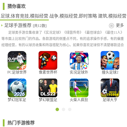
猜你喜欢
足球,体育竞技,模拟经营
战争,模拟经营,即时策略
建筑,模拟经营
足球手游推荐
更多
[共12款]
足球类手游合集收录了《实况足球》《绿茵传奇》《最佳球会》《最佳11人》
等市面上比较热门的作品。各款游戏的侧重点不同，有的追求操作手感，有的偏重
经理经营，有的以球员收集和阵容搭配为核心。如果你喜欢足球但不清楚哪款适合
弩:15%的暴击率太看脸完全没有短剑所带来的面板属性性价比高
自己，可以按照偏好类型筛选，按自己的节奏挑着玩就行。
缺点:收益不明显只适用于某些将领
推荐将领:霍去病,米特拉达梯
总结:推荐前期由于勋章紧张不要入手金矛可以先凭借系统赠送的装
FC足球世界
像素世界杯
实况足球外
撞头足球2
体验版
足球赛
服
备过度
2、防御型装备
奥古斯都头盔 防御12生命18 425章 军衔执政官
龙之盾 生命25 375章 军衔元帅
梦幻冠军足
梦幻联盟足
火柴人疯狂
足球大亨
球
球22免谷歌
足球
百夫长盾 生命15 6300金币
版
辅助军盾 生命12 4200金币
圆盾 生命9 2100金币
热门手游推荐
磷甲 防御7 4500金币