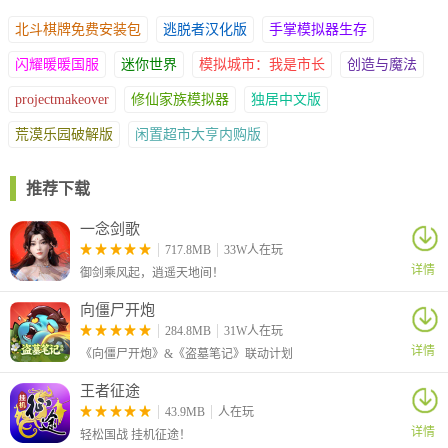
锁子甲 防御5 3000金币
北斗棋牌免费安装包
逃脱者汉化版
手掌模拟器生存
皮甲 防御3 1500金币
闪耀暖暖国服
迷你世界
模拟城市：我是市长
创造与魔法
分析:主要推荐购买龙盾和百夫长盾牌
projectmakeover
修仙家族模拟器
独居中文版
荒漠乐园破解版
闲置超市大亨内购版
推荐下载
一念剑歌
717.8MB
33W人在玩
详情
御剑乘风起，逍遥天地间！
奥古斯都头盔:虽然看数据增加生命以及防御但华而不实.本作防御
力所带来的伤害减免效果极少(防御力详情见文章末尾图片)
向僵尸开炮
缺点:军衔为执政官，注定了不是平民能佩戴的东西
284.8MB
31W人在玩
推荐将领:凯撒
详情
《向僵尸开炮》&《盗墓笔记》联动计划
王者征途
43.9MB
人在玩
详情
轻松国战 挂机征途！