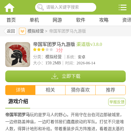
首页
单机
网游
软件
攻略
资
返回
模拟经营 >
帝国军团罗马九游版
帝国军团罗马九游版
渠道版v3.8.0
3分
分类：
模拟经营
系统：
安卓
大小：
159.2MB
时间：
2026-06-14
立即下载
详情
相关
猜你喜欢
推荐
游戏介绍
举报反馈
帝国军团罗马
玩的是罗马人的野心。开局守在台伯河边那破城里，
一边修路盖神庙，一边盯着邻居们蠢蠢欲动的军队。打仗不只是堆
人数，得算计地形和补给。带着重装步兵方阵推进，看着迦太基的