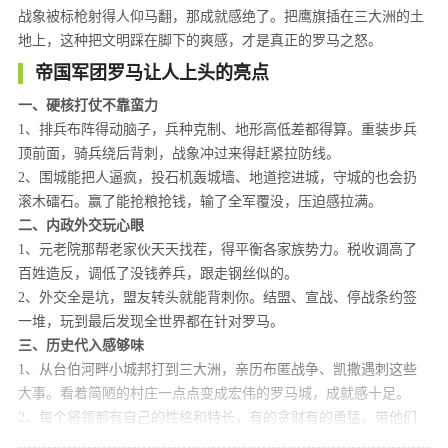
战象被标枪射得人仰马翻，那成就感绝了。把鹰旗插在三大洲的土
地上，这种把文明踩在脚下的爽感，才是真正的罗马之怒。
帝国军团罗马让人上头的亮点
一、硬核打仗不靠蛮力
1、排兵布阵得动脑子，兵种克制、地形高低差都得算。重装步兵
顶前面，骑兵绕后背刺，战象冲过来得赶紧拉防线。
2、围城能把人逼疯，投石机轰城墙、地道挖进城，守城的也会扔
滚木礌石。赢了能抢粮抢钱，输了全军覆没，压迫感拉满。
二、内政外交玩心眼
1、元老院那帮老家伙天天找茬，得平衡各家族势力。税收调高了
百姓造反，调低了没钱养兵，跟走钢丝似的。
2、外交全是坑，盟友转头就能背刺你。结盟、宣战、停战条约签
一堆，玩到最后发现全世界都在针对罗马。
三、历史代入感够味
1、从台伯河畔小城邦打到三大洲，亲历布匿战争、凯撒遇刺这些
大事。看着简陋的村庄一点点变成宏伟的罗马城，成就感十足。
2、每个将领都有自己的性格和特长，有的贪财有的勇猛。带他们
征战四方，老了还会退休病死，一代代换下去很有沧桑感。