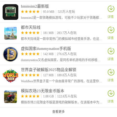
hmmsim2最新版
95.0 MB
523万人在玩
详情
hmmsim2是一款铁路模拟游戏，可能不少玩家对于铁路都非常的感兴趣，想知道列车的驾驶体验，这款游戏真实还原和模拟列车的行驶，玩家可以按照任务去到达一些站点。
都市天际线
龙盾:非常好用的准备，步兵神装我们可以想象一下25%的生命意味
181 MB
283.7万人在玩
着什么4编的重步兵却可以拥有5编重步兵的血量大大提升了存活能
详情
都市天际线是一款非常热门的模拟城市经营类手游，在这里玩家将从零开始经营一座城市，开局你需要先规划好城市中的路线，并建造各种标示性的建筑，吸引更多的居民前来入驻。
力
虚拟国家dummynation手机版
缺点:元帅.新手前期不适合购买
142 MB
276.6万人在玩
推荐将领:所以步兵将领 骑兵也可装备
详情
dummynation又名虚拟国家，是同名单机游戏的手机移植版本，在移动端玩家也能够体验高自由的仿真世界国家建设策略类型手机游戏。从国家的角度来进行政治、经济、文化等各方面的宏观方针制定。
世界盒子破解版2025物品全解锁
127 MB
189.8万人在玩
详情
Worldbox世界盒子是一个自由度非常广的游戏，在这里你将创建一个世界，你就是这个世界的神，可以创造任何元素和生物
模拟农场23无限金币版本
1.08 GB
122.8万人在玩
详情
模拟农场23无限金币版是游戏的破解版本，在该版本中为玩家提供了无限金币，并且部分车辆的价格变0，让玩家买车更加的方便。这是一款手机农场模拟游戏，在游戏中你将成为一名农场主，自由管理自己的农场。
百夫长盾牌:生命加成参考龙盾但远远不如龙盾
查看更多
缺点:无