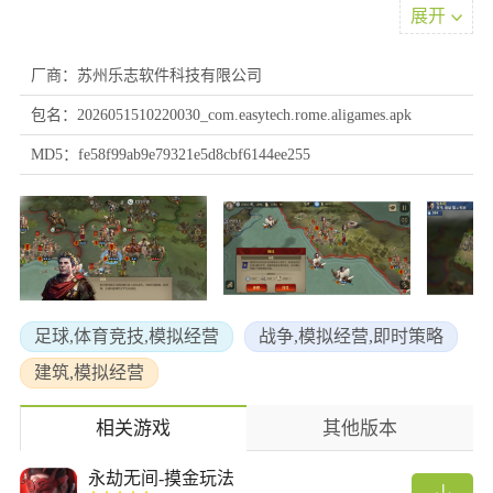
展开
帝国军团罗马装备科普及入手推荐
1、攻击型装备
厂商：苏州乐志软件科技有限公司
战争金矛 攻击24暴击15% 435章 军衔元帅
包名：2026051510220030_com.easytech.rome.aligames.apk
庞贝短剑 攻击15 5400金币
美因兹短剑 攻击10 3600金币
MD5：fe58f99ab9e79321e5d8cbf6144ee255
短剑 攻击6 1800金币
弩 暴击15% 4950金币
重标枪 暴击10% 3300金币
标枪 暴击5% 1650金币
分析:攻击型装备主要推荐入手,战争金矛,庞贝短剑加成,弩,三件其余
装备可在前期缺少准备时适当给予将领.
足球,体育竞技,模拟经营
战争,模拟经营,即时策略
建筑,模拟经营
相关游戏
其他版本
永劫无间-摸金玩法