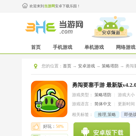
欢迎来到
当游网
安卓下载乐园！
首页
手机游戏
单机游戏
网络游戏
您的位置：
首页
→
安卓游戏
→
策略塔防
→ 勇闯要
勇闯要塞手游 最新版v4.2.
游戏类型：
策略塔防
|
游戏大小
游戏语言：
简体中文
|
更新时间
相关标签：
推理,策略
即使战
好玩：
50%