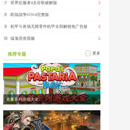
3
7
世界征服者4去谷歌破解版
7
8
欧陆战争61914完整版
8
9
机甲斗兽场无限零件机甲全部解锁免广告版
5
10
猛鬼宿舍国服
更多
推荐专题
老爹系列游戏大全