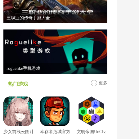
三职业的传奇手游大全
roguelike手机游戏
更多
热门游戏
少女前线云图计划
幸存者危城官方版
文明帝国UnCiv最新版无破解