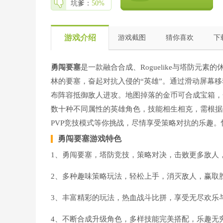
坑爹：
50%
游戏介绍
游戏截图
猜你喜欢
下
勇闯要塞
是一款融合合成、Roguelike与塔防元
林的要塞，奋起对抗入侵的“英雄”。通过滑动屏幕
布阵容抵御敌人进攻。地图掉落的金币可合成宝箱，
数十种不同属性的英雄角色，技能相生相克，需根据
PVP竞技模式等你挑战，尽情享受策略对抗的乐趣。
勇闯要塞
游戏特色
1、勇闯要塞，塔防竞技，策略对决，击败更多敌人
2、多种趣味策略玩法，轻松上手，消灭敌人，赢取
3、丰富精彩的玩法，热血战斗比拼，享受无尽欢乐
4、不断合成升级角色，多样技能完美搭配，乐趣无