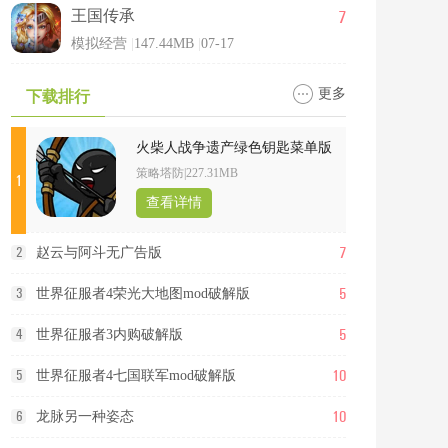
7
王国传承
模拟经营
|
147.44MB
|
07-17
更多
下载排行
火柴人战争遗产绿色钥匙菜单版
策略塔防
|
227.31MB
1
查看详情
7
2
赵云与阿斗无广告版
5
3
世界征服者4荣光大地图mod破解版
5
4
世界征服者3内购破解版
10
5
世界征服者4七国联军mod破解版
10
6
龙脉另一种姿态