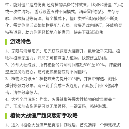
性，能对僵尸造成伤害;还有植物具备特殊效果，比如迟缓僵尸行动
或一次性清场。 游戏设置五种不同模式，涵盖冒险挑战、生存考
验、趣味解谜等玩法。每个模式下，僵尸类型和场景地形不断变
化，需要你灵活调整植物搭配与布局。收集游戏内硬币，还能购买
特殊道具，助力你更轻松地守护家园。快来下载试试吧!
游戏特色
1、无限与海量阳光：阳光获取速度大幅提升，数量近乎无限。植
物种植毫无压力，开局即可铺满强力植物，快速建立防线。
2、冷却大幅缩减：所有植物的冷却时间缩短80%至100%，阵型调
整更加灵活随心，随时更换植物应对不同僵尸。
3、植物火力碾压：植物攻击力提升2至5倍，并自带穿透、溅射、
弹射等强力效果。豌豆射手变成三发连射，西瓜投手附带地震冲
击，清怪效率惊人。
4、大招全屏清场：炸弹、火爆辣椒等爆发性植物的效果覆盖全
屏，玉米加农炮更是可以无限续杯，一键清场，畅快淋漓。
植物大战僵尸超爽版新手攻略
1、进入《植物大战僵尸超爽版》游戏后，首先选择一个游戏模式