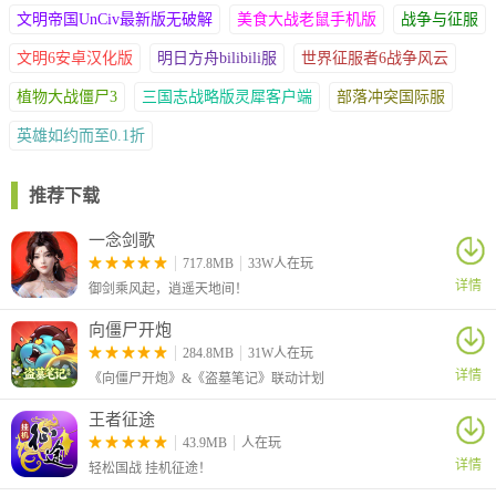
文明帝国UnCiv最新版无破解
美食大战老鼠手机版
战争与征服
文明6安卓汉化版
明日方舟bilibili服
世界征服者6战争风云
植物大战僵尸3
三国志战略版灵犀客户端
部落冲突国际服
英雄如约而至0.1折
推荐下载
一念剑歌
717.8MB
33W人在玩
详情
御剑乘风起，逍遥天地间！
向僵尸开炮
284.8MB
31W人在玩
详情
《向僵尸开炮》&《盗墓笔记》联动计划
王者征途
43.9MB
人在玩
详情
轻松国战 挂机征途！