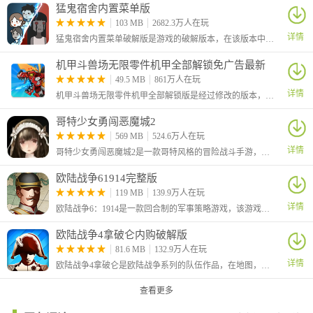
猛鬼宿舍内置菜单版
103 MB
2682.3万人在玩
详情
猛鬼宿舍内置菜单破解版是游戏的破解版本，在该版本中为玩家提供了菜单，玩家可以通过内置的菜单获得各种强化功能。
机甲斗兽场无限零件机甲全部解锁免广告最新
版
49.5 MB
861万人在玩
详情
机甲斗兽场无限零件机甲全部解锁版是经过修改的版本，在这里玩家进入游戏后可以看到左上角的零件数量已经是最大值，并且不管你怎么消耗都是不会减少的
哥特少女勇闯恶魔城2
569 MB
524.6万人在玩
详情
哥特少女勇闯恶魔城2是一款哥特风格的冒险战斗手游，游戏中你将扮演一个哥特美少女和各种敌人进行决斗，不断地提升自己的战斗能力，挑战更为强大的敌人
欧陆战争61914完整版
119 MB
139.9万人在玩
详情
欧陆战争6：1914是一款回合制的军事策略游戏，该游戏严格参照历史，以第一次世界大战为背景，在线了当年的经典战役，该有延续了前作优秀的玩法。
欧陆战争4拿破仑内购破解版
81.6 MB
132.9万人在玩
详情
欧陆战争4拿破仑是欧陆战争系列的队伍作品，在地图，玩法上有了很大的提升，超大的无缝缩放地图，种类众多的列强帝国，
查看更多