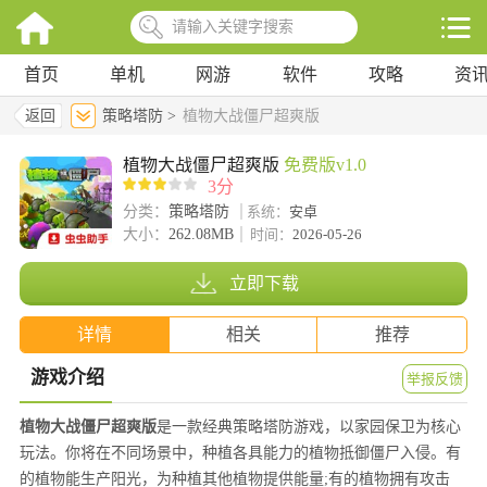
首页
单机
网游
软件
攻略
资
返回
策略塔防 >
植物大战僵尸超爽版
植物大战僵尸超爽版
免费版v1.0
3分
分类：
策略塔防
系统：
安卓
大小：
262.08MB
时间：
2026-05-26
立即下载
详情
相关
推荐
游戏介绍
举报反馈
植物大战僵尸超爽版
是一款经典策略塔防游戏，以家园保卫为核心
玩法。你将在不同场景中，种植各具能力的植物抵御僵尸入侵。有
的植物能生产阳光，为种植其他植物提供能量;有的植物拥有攻击