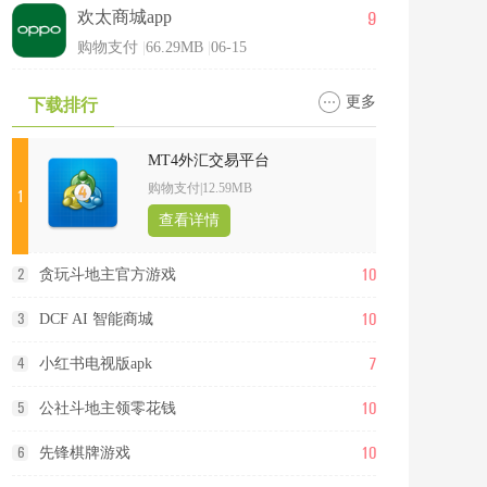
9
欢太商城app
购物支付
|
66.29MB
|
06-15
更多
下载排行
MT4外汇交易平台
购物支付
|
12.59MB
1
查看详情
10
2
贪玩斗地主官方游戏
10
3
DCF AI 智能商城
7
4
小红书电视版apk
10
5
公社斗地主领零花钱
10
6
先锋棋牌游戏