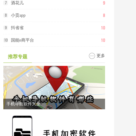
9
7
酒花儿
8
8
小贡app
10
9
抖省省
10
10
国能e商平台
更多
推荐专题
手机导航软件大全