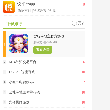
10
悦平台app
购物支付
|
98.83MB
|
06-18
更多
下载排行
贪玩斗地主官方游戏
购物支付
|
73.09MB
1
查看详情
6
2
MT4外汇交易平台
10
3
DCF AI 智能商城
7
4
小红书电视版apk
10
5
公社斗地主领零花钱
10
6
先锋棋牌游戏