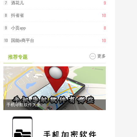
9
7
酒花儿
10
8
抖省省
8
9
小贡app
10
10
国能e商平台
更多
推荐专题
手机导航软件大全