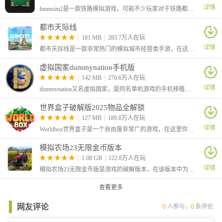
详情
hmmsim2是一款铁路模拟游戏，可能不少玩家对于铁路都非常的感兴趣，想知道列车的驾驶体验，这款游戏真实还原和模拟列车的行驶，玩家可以按照任务去到达一些站点。
都市天际线
181 MB
283.7万人在玩
详情
都市天际线是一款非常热门的模拟城市经营类手游，在这里玩家将从零开始经营一座城市，开局你需要先规划好城市中的路线，并建造各种标示性的建筑，吸引更多的居民前来入驻。
虚拟国家dummynation手机版
4、选择合适的关卡点击开始。
142 MB
276.6万人在玩
详情
dummynation又名虚拟国家，是同名单机游戏的手机移植版本，在移动端玩家也能够体验高自由的仿真世界国家建设策略类型手机游戏。从国家的角度来进行政治、经济、文化等各方面的宏观方针制定。
世界盒子破解版2025物品全解锁
127 MB
189.8万人在玩
详情
Worldbox世界盒子是一个自由度非常广的游戏，在这里你将创建一个世界，你就是这个世界的神，可以创造任何元素和生物
模拟农场23无限金币版本
1.08 GB
122.8万人在玩
详情
模拟农场23无限金币版是游戏的破解版本，在该版本中为玩家提供了无限金币，并且部分车辆的价格变0，让玩家买车更加的方便。这是一款手机农场模拟游戏，在游戏中你将成为一名农场主，自由管理自己的农场。
查看更多
网友评论
0
人参与，
0
条评论