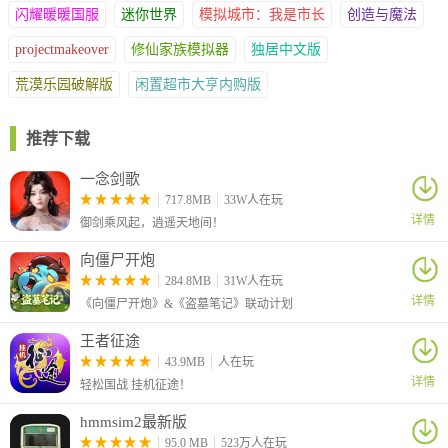
闪耀暖暖国服
迷你世界
模拟城市：我是市长
创造与魔法
projectmakeover
修仙家族模拟器
独居中文版
荒漠乐园破解版
闲置超市大亨内购版
推荐下载
一念剑歌
717.8MB
33W人在玩
3、咱们先点击故事模式然后进行料理教学。
详情
御剑乘风起，逍遥天地间！
向僵尸开炮
284.8MB
31W人在玩
详情
《向僵尸开炮》&《盗墓笔记》联动计划
王者征途
43.9MB
人在玩
详情
轻松国战 挂机征途！
hmmsim2最新版
95.0 MB
523万人在玩