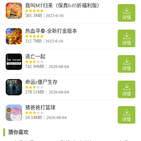
一步都需要精心配合。通过邀请好友或随机匹配，与队友一起挑战
我叫MT归来（保真0.05折福利版）
各种烹饪任务，享受团队合作的乐趣。
2、多样化厨房场景，机关挑战丰富
581.3MB
2025-6-16
详情
游戏设有多个独特厨房场景，如古色古香的江南水乡、神秘的妖怪
客栈等，每个场景都隐藏着不同的机关和挑战，考验玩家的厨房操
热血寻秦-全新打金版本
作技巧和应变能力。
112.7MB
2025-6-16
详情
3、丰富菜谱选择，满足不同口味需求
暴吵萌厨提供从传统包子、火锅到精致甜点的多样化菜品，每道菜
逃亡一起
都有独特的制作方法和挑战，让玩家在烹饪中体验不同的美食文
742.99MB
2026-08-04
化。
详情
4、社交互动元素，增强游戏趣味性
命运z僵尸生存
游戏中不仅有烹饪任务，还有社交互动元素，如与好友分享成果、
点赞等，增强了游戏的趣味性和互动性。
278.51MB
2026-08-04
详情
手游攻略
猪爸爸打篮球
1、玩家进入游戏之后会有一段剧情，咱们可以选择跳过。
24.14MB
2026-08-04
详情
猜你喜欢