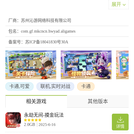
展开
3、爱吃咸的你，这里有叉烧包、盖浇饭、皮蛋豆腐；爱吃甜的
你，这里有沙拉、布丁、冰淇淋……随着你解锁的美食越来越多，
厂商：苏州沁游网络科技有限公司
烹饪步骤也会越来越复杂。准备好迎接料理挑战了吗？
4、竞技模式中，你可以与来自五湖四海的料理师们切磋厨技；生
包名：com.gf.mkcncn.hwyad.aligames
存模式中，你可以独闯厨房，挑战自己的上菜极限，也可以叫上三
备案号：苏ICP备18041830号30A
两好友，拿下一个个美食订单……多重精彩玩法，尽在《暴吵萌
厨》等你来体验！
5、各种时装部件随心搭配，各种人物动作丝滑登场，萌力值直接
拉满！下厨也要有仪式感，这一次，自定义你心中的厨师形象，成
为整条街最靓的料理师吧。
6、身为《暴吵萌厨》的开发者，我们会守护这里的美好与欢乐。
卡通,可爱
联机,实时对战
卡通
在未来的日子里，我们也会努力优化料理师们的游戏体验，开发全
新关卡、餐厅经营等更多好玩有趣的玩法，让料理王国变得更加美
好多彩！
相关游戏
其他版本
游戏内容
永劫无间-摸金玩法
1、多人合作烹饪，共享乐趣与挑战
2.0GB
2025-6-16
详情
在暴吵萌厨中，你将与朋友共同协作，从食材准备到菜品完成，每