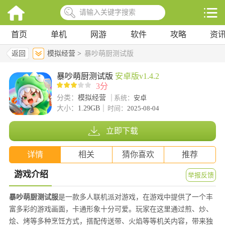
首页
单机
网游
软件
攻略
资
返回
模拟经营 >
暴吵萌厨测试版
暴吵萌厨测试版
安卓版v1.4.2
3分
分类：
模拟经营
系统：
安卓
大小：
1.29GB
时间：
2025-08-04
立即下载
详情
相关
猜你喜欢
推荐
游戏介绍
举报反馈
暴吵萌厨测试服
是一款多人联机派对游戏，在游戏中提供了一个丰
富多彩的游戏画面，卡通形象十分可爱。玩家在这里通过煎、炒、
烩、烤等多种烹饪方式，搭配传送带、火焰等等机关内容，带来独