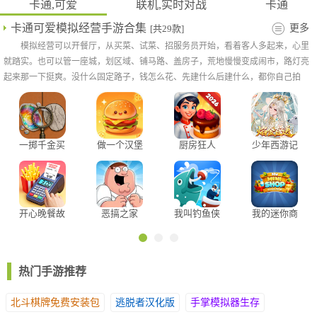
卡通,可爱
联机,实时对战
卡通
卡通可爱模拟经营手游合集
更多
[共29款]
模拟经营可以开餐厅，从买菜、试菜、招服务员开始，看着客人多起来，心里
就踏实。也可以管一座城，划区域、铺马路、盖房子，荒地慢慢变成闹市，路灯亮
起来那一下挺爽。没什么固定路子，钱怎么花、先建什么后建什么，都你自己拍
板。折腾错了大不了重来。从零到有，看着自己搞出来的摊子一点点转起来，比赢
一局游戏带劲多了。
一掷千金买
做一个汉堡
厨房狂人
少年西游记
买买
折扣版
2、进来之后可以看出游戏的玩法还是非常多的。
开心晚餐故
恶搞之家
我叫钓鱼侠
我的迷你商
事
店模拟器
热门手游推荐
北斗棋牌免费安装包
逃脱者汉化版
手掌模拟器生存