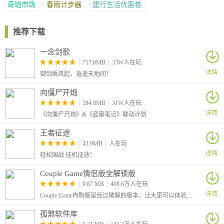
奇珀市场
春雨计步器
建行生活优惠卷
推荐下载
一念剑歌
717.8MB
33W人在玩
详情
御剑乘风起，逍遥天地间！
向僵尸开炮
284.8MB
31W人在玩
详情
《向僵尸开炮》&《盗墓笔记》联动计划
王者征途
43.9MB
人在玩
详情
轻松国战 挂机征途！
Couple Game情侣版全解锁版
9.87 MB
408.6万人在玩
详情
Couple Game内购版是经过破解的版本，让大家可以体验到全部解锁的功能。这是一个很有趣的情侣版真心话大冒险游戏，可以有助于情侣之间进行感情的升温。
孤煞软件库