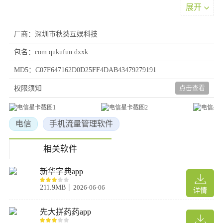
展开
7、上门配送，最快1个小时内送达，现场协助实名和激活，提供最
贴心服务！
厂商：深圳市秋葵互娱科技
使用教程
包名：com.qukufun.dxxk
1、只需要输入您注册的账号和密码，轻松登录即可
2、无论是差旅，商务，休闲，去到哪里随便看
MD5：C07F647162D0D25FF4DAB43479279191
3、移动联通4G网络轻松提升，无束缚，轻松上5M/s4.提供会员中
点击查看
心查询流量，在线充值流量服务，随时了解使用情况
权限须知
4、点击首页“0元领取，包邮到家”，填写相关信息即可办理。
电信
手机流量管理软件
常见问题
问：所有电信套餐的定向流量APP都一样吗?
相关软件
答：不完全一样。虽然主流应用覆盖较全，但不同套餐、不同地
新华字典app
区、不同时间办理的卡，其定向流量范围可能存在细微差异。所
以，务必以你自己查询到的清单为准!
211.9MB
2026-06-06
详情
问：定向流量的优先级是怎样的?
答：当你使用手机上网时，系统会优先消耗定向流量。只有在使用
先大拼药药app
非免流应用，或者免流应用中有不免流的内容时，才会开始扣除你