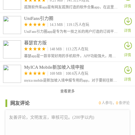
9.21 MB
141.3万人在玩
详情
孤煞软件库app是有网友孤煞打造的软件合集app，在这里为大家分享了许多好用的应用和游戏。有着丰富的栏目，可以看到有许多破解版的应用，基本上都是解锁了会员、解锁了付费功能的
UniFans引力圈
14.3 MB
119.1万人在玩
详情
UniFans引力圈app是专为有一技之长的用户打造的订阅平台，在这里有着很低的手续费，让大家可以更好的分享独家的内容
暮瑟官方版
148 MB
113.2万人在玩
详情
暮瑟app是一款非常好用的手机软件，APP功能强大，用户使用它可以绑定设备，从而进行远程控制玩具，非常方便，另外内部还有多种模式满足不同的用户，并且内部还有社交功能。
MyICA Mobile新加坡入境申报
169 MB
100.6万人在玩
详情
myica mobile是新加坡入境申报专用的app，对于要前往新加坡旅游或出差的用户来说，这个app可以大大提高大家出入境的效率。还提供了各种便利的功能，例如查询签证状态、查看旅行警示
查看更多
网友评论
0
人参与，
0
条评论