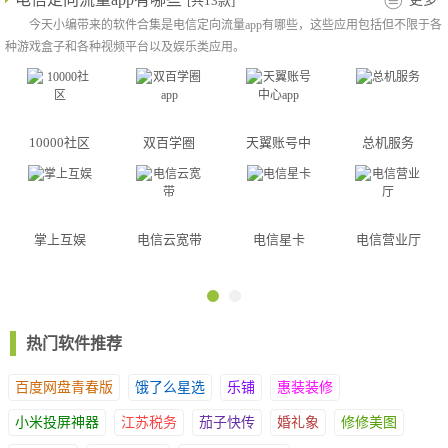
[共13款]
今天小编带来的软件合集是电信定向流量app有哪些，这些应用包括但不限于各
种游戏盒子和各种视频平台以及娱乐类应用。
10000社区
双百学圈
天翼账号中
总机服务
app
心app
掌上互娱
电信云宽带
电信星卡
电信营业厅
热门软件推荐
百度网盘青春版
饿了么星选
乐铺
惠装装修
小米投屏神器
江苏税务
茄子快传
婚礼象
修修美图