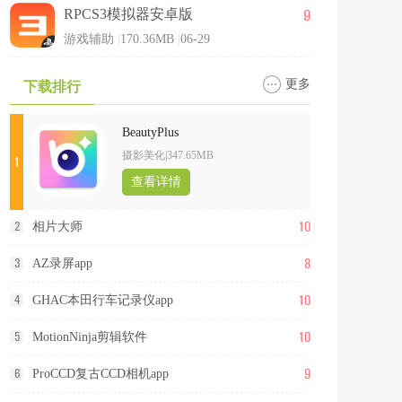
9
RPCS3模拟器安卓版
游戏辅助
|
170.36MB
|
06-29
更多
下载排行
BeautyPlus
摄影美化
|
347.65MB
1
查看详情
10
2
相片大师
8
3
AZ录屏app
10
4
GHAC本田行车记录仪app
10
5
MotionNinja剪辑软件
9
6
ProCCD复古CCD相机app