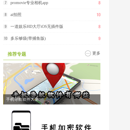
8
7
promovie专业相机app
10
8
ai拍照
8
9
一道娱乐HD大厅iOS无插件版
9
10
多乐够级(带捕鱼版)
更多
推荐专题
手机导航软件大全