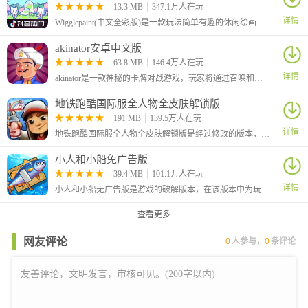
13.3 MB
347.1万人在玩
详情
Wigglepaint(中文全彩版)是一款玩法简单有趣的休闲绘画涂鸦游戏，本次为大家带来的是中文全彩版本，该版本由B站UP主“角赤pulupo”制作，支持中文还有十六种色彩画笔，让你可以自由绘画涂鸦！
akinator安卓中文版
63.8 MB
146.4万人在玩
详情
akinator是一款神秘的卡牌对战游戏，玩家将通过召唤和组合各种神秘的卡牌来战斗，感兴趣的小伙伴快来试试吧！
地铁跑酷国际服全人物全皮肤解锁版
191 MB
139.5万人在玩
详情
地铁跑酷国际服全人物全皮肤解锁版是经过修改的版本，大家在游戏中可以自由的选择角色，还解锁全部的皮肤，让你可以对角色进行自由的装扮，从而有着更加个性化的效果。
小人和小船免广告版
39.4 MB
101.1万人在玩
详情
小人和小船无广告版是游戏的破解版本，在该版本中为玩家去除了广告，玩家可以不看广告直接获得奖励。这是一款休闲模拟游戏，在游戏中玩家将化身为航海家，你需要做的就是不断的召唤钓鱼。
查看更多
网友评论
0
人参与，
0
条评论