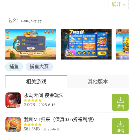
展开
海量精彩活动，上线就有免费金币拿哦！
【多人在线，超强BOSS】
万人同时在线，四人同屏捕鱼，一起挑战强力BOSS
包名：com.jxby.yy
游戏亮点
1.海量金币免费领，百万话费送不停！
2.不断变幻的游戏场景，让你置身海底迷宫
3.街机千炮完美移植，更高倍率，更多BOSS！
4.多样技能，丰富玩法，更有神秘宝盒等你抢！
捕鱼
捕鱼大赛
5.最简单的操作，最开心的收获，让你分分钟快乐！
6.完美重现街机室多人联机捕鱼，真实联网，万人在线！
相关游戏
其他版本
永劫无间-摸金玩法
2.0GB
2025-6-16
详情
我叫MT归来（保真0.05折福利版）
581.3MB
2025-6-16
详情