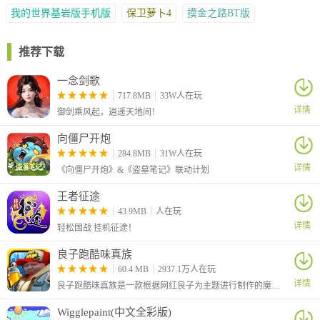
戏只是用来休闲娱乐、消磨时间的，让船长们能在其中寻找快乐和
我的世界基岩版手机版
保卫萝卜4
摸金之路BT版
刺激。所以碰到运气不佳，捕获不到BOSS的时候，也不要灰心，
可以适度的休息一下，多观察其他船长的捕鱼方式，要以休闲娱乐
推荐下载
的心态去进行游戏哦！
一念剑歌
717.8MB
33W人在玩
详情
御剑乘风起，逍遥天地间！
向僵尸开炮
284.8MB
31W人在玩
详情
《向僵尸开炮》&《盗墓笔记》联动计划
王者征途
43.9MB
人在玩
详情
轻松国战 挂机征途！
良子跑酷味真族
60.4 MB
2937.1万人在玩
详情
良子跑酷味真族是一款根据网红良子为主题进行制作的魔改地铁跑酷游戏，游戏原本的主角杰克变成了我们的大胃袋良子，跑酷路上的金币也变成了良子最爱吃的焖子！
Wigglepaint(中文全彩版)