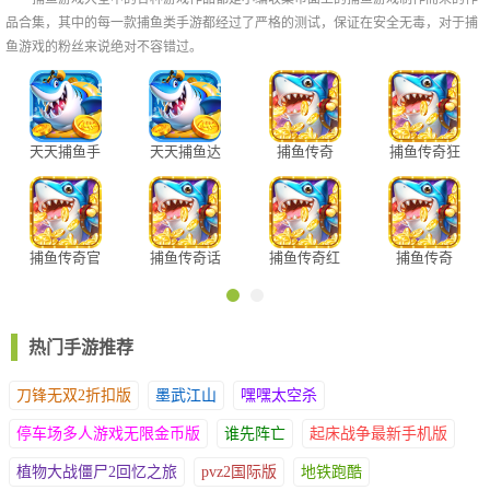
没出现，我们可以切换成低倍炮，捕抓小鱼热热身，节省金币，等
品合集，其中的每一款捕鱼类手游都经过了严格的测试，保证在安全无毒，对于捕
待BOSS出现之后，再切换成高倍，实现捕鱼奖励最大化，从而在
鱼游戏的粉丝来说绝对不容错过。
游戏中获得更多的金币。
技巧二、不要盲目攻击，目标要明确
在捕鱼的时候，很多船长一见到高奖励的鱼群，就喜欢运用各种道
具或者使用高倍炮进行炮轰，但结果往往都是炮弹消耗完了，鱼也
天天捕鱼手
天天捕鱼达
捕鱼传奇
捕鱼传奇狂
没有捕获到，这是因为在捕鱼游戏中，一些高奖励的鱼群，通常都
机版
人版
暴版
是比较难捕获到的，所以船长们在碰见高奖励的鱼群时，要学会忍
耐性子，不盲目攻击，把运气存起来，等到BOSS出来的时候再攻
其不备。
捕鱼传奇官
捕鱼传奇话
捕鱼传奇红
捕鱼传奇
技巧三、不要随意使用捕鱼道具
方版
费版
包版
vivo版
捕鱼的过程中，有些船长就很钟爱与使用捕鱼道具，不管鱼的位置
在哪里，也不管自己的炮弹是否充足。其实这种捕鱼方法往往都是
热门手游推荐
不可取的，我们在捕鱼的时候，需要学会观察鱼的位置，以及留意
自己的炮弹数量，有策略的对鱼群进行捕捉，找到合理的炮台角
刀锋无双2折扣版
墨武江山
嘿嘿太空杀
度，用最少消耗，将鱼群一网打尽，把捕鱼收益最大化，避免出现
炮弹消耗完了，鱼还没有打死的情况发生。
停车场多人游戏无限金币版
谁先阵亡
起床战争最新手机版
技巧四、不要患得患失，要放平心态
植物大战僵尸2回忆之旅
pvz2国际版
地铁跑酷
有些船长在捕鱼的时候经常会因为一时的运气不佳而闷闷不乐，游