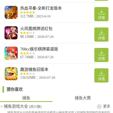
热血寻秦-全新打金版本
112.7MB
2025-6-16
游戏特色
详情
1、聚集了一大堆的Boss精英，大量金币自动送上来了！
火凤凰棋牌送红包
2、鱼潮、副本、入侵等等的玩法，让你一次爽个够！
88.13MB
2026-07-29
3、高赢率、高回报，让你的成就感满满的！
详情
游戏技巧
768cc娱乐棋牌渠道版
想要轻松捕获BOSS，四个不要技巧是关键
67.74MB
2026-07-29
详情
玩过捕鱼游戏的船长们都知道，捕鱼游戏拥有栩栩如生的各类鱼
种，以及各种各样炫酷的炮台、翅膀。虽然游戏里BOSS奖励是非
趣游捕鱼旧版本
常丰厚的，但是想要轻松捕获到BOSS，拿下大奖也并不是一件简
134.62MB
2026-07-28
单的事情，那么今天小渔就来带大家看看，在游戏中如何才能轻松
详情
捕获到各大BOSS，三个“不要”小技巧是关键。
猜你喜欢
技巧一、不要使用不适合的倍率
炮台是游戏里最重要的道具，相对来说捕鱼时使用的倍率也是相当
捕鱼
捕鱼大赛
重要的，那么在进行游戏的时候，我们要学会根据不同的鱼类、
捕鱼游戏大全
更多
[共51款]
BOSS来选择不同的炮倍。比如在刚进入渔场的时候，BOSS如果还
捕鱼游戏大全中的各种游戏作品都是小编收集市面上的捕鱼游戏制作而来的作