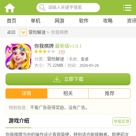
首页
单机
网游
软件
攻略
资
返回
冒险解谜 >
你我棋牌
你我棋牌
最新版v1.0.1
3分
分类：
冒险解谜
系统：
安卓
大小：
75.22MB
时间：
2026-05-26
立即下载
详情
相关
推荐
特别信息：
不看广告获得奖励，没有广告。
游戏介绍
举报反馈
你我棋牌当中的操作设计直观简便，特别适合新接触者。即便初次