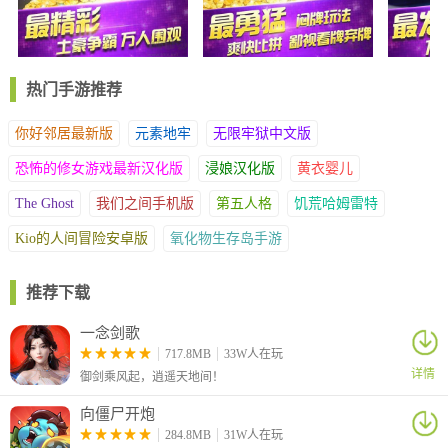
1、实时多人互动对局，支持创建私人空间邀请伙伴加入，自定义
游戏规则，提供丰富回馈机制。
2、界面操作响应迅捷，对局过程无延迟卡顿，显著优化使用感
热门手游推荐
受，融入新颖社交元素。
3、涵盖多样地方性娱乐项目，规则传统易于掌握，带来全面优质
你好邻居最新版
元素地牢
无限牢狱中文版
的互动体验。
恐怖的修女游戏最新汉化版
浸娘汉化版
黄衣婴儿
软件亮点
The Ghost
我们之间手机版
第五人格
饥荒哈姆雷特
1、持续进行系统迭代，修复技术问题，引入流行玩法，及时推出
Kio的人间冒险安卓版
氧化物生存岛手游
新内容供参与者探索。
2、登录即可获取虚拟资源，试用阶段可体验斗地主等经典游戏，
参与真实玩家对局，通过成就解锁新形式。
推荐下载
3、免费参与抽取活动，幸运转盘提供多种功能物品和虚拟资源，
一念剑歌
这些元素可在对局中用于增强交互乐趣。
717.8MB
33W人在玩
详情
御剑乘风起，逍遥天地间！
向僵尸开炮
284.8MB
31W人在玩