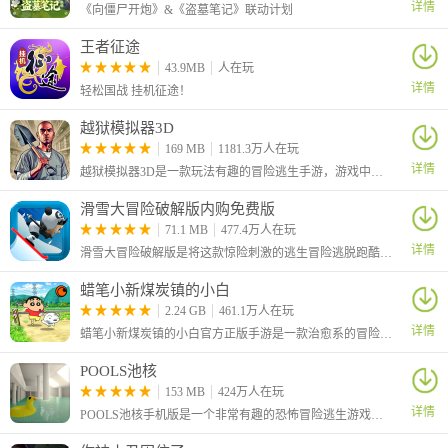
详情
《向僵尸开炮》&《盗墓笔记》联动计划
王者征途
43.9MB
人在玩
详情
轻松国战 挂机征途！
越狱模拟器3D
169 MB
1181.3万人在玩
详情
越狱模拟器3D是一款玩法有趣的冒险逃生手游，游戏中我们需要逃离这个监狱，你需要的就是在地板下面挖洞，我们需要耐心和缜密的计划，为了不让警惕的守卫发现我们的越狱计划，我们需要合理安排自己的时间，让我们来通过自己的努力来越狱吧！
滑雪大冒险破解版内购免费版
71.1 MB
477.4万人在玩
详情
滑雪大冒险破解版是将这款惊险刺激的逃生冒险逃脱跑酷手游进行完美破解的版本，无限金币无限钻石免费获得，并且全地图自动解锁。
蜡笔小新煤炭镇的小白
2.24 GB
461.1万人在玩
详情
蜡笔小新煤炭镇的小白官方正版手游是一款治愈系的冒险手游，在其中讲述小心和爱犬小白一起来到神秘小镇的故事。在游戏中你将体验非常多的游戏玩法内容，包括捉虫、送报、拍照等等。
POOLS池核
153 MB
424万人在玩
详情
POOLS池核手机版是一个非常有趣的恐怖冒险逃生游戏，为玩家创造了一个诡异诡异的密室场景，以心理恐怖为主要玩法，玩家需要在安静诡异到让人感到恐怖的池核迷宫中行走