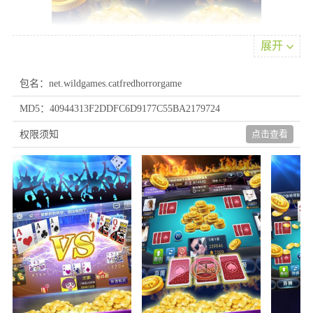
展开
包名：net.wildgames.catfredhorrorgame
MD5：40944313F2DDFC6D9177C55BA2179724
软件优点
点击查看
权限须知
1、每项游戏都有专属规则体系，可根据偏好自主选择。例如在斗
地主中需要灵活运用策略，合理规划出牌顺序;而麻将则强调运气与
技巧的融合，带来多样化战术体验。
2、参与过程中可通过特别活动获取功能道具和额外回馈，丰富娱
乐体验。这些元素可能提升竞技表现或增加趣味性，增强参与吸引
力。
3、多数项目设有进阶机制，在竞赛中的表现将直接影响后续内容
体验和权益获取。通过这种设计激励使用者持续提升水平，增强竞
技的紧张感与趣味性。
软件魅力