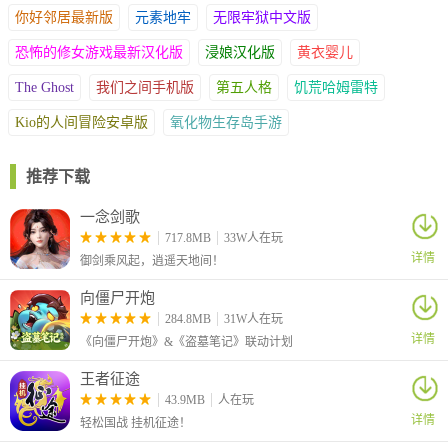
你好邻居最新版
元素地牢
无限牢狱中文版
恐怖的修女游戏最新汉化版
浸娘汉化版
黄衣婴儿
The Ghost
我们之间手机版
第五人格
饥荒哈姆雷特
Kio的人间冒险安卓版
氧化物生存岛手游
推荐下载
一念剑歌
717.8MB
33W人在玩
详情
御剑乘风起，逍遥天地间！
向僵尸开炮
284.8MB
31W人在玩
详情
《向僵尸开炮》&《盗墓笔记》联动计划
王者征途
43.9MB
人在玩
详情
轻松国战 挂机征途！