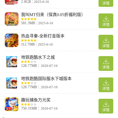
足。简化登录流程，操作便捷易上手，且严格遵循公平竞技原则。
2.0GB
2025-6-16
详情
4、体验古典地主的玩法、与真人进行紧张刺激的实时对战、享受
竞技带来的无限乐趣。
我叫MT归来（保真0.05折福利版）
581.3MB
2025-6-16
详情
热血寻秦-全新打金版本
112.7MB
2025-6-16
详情
地铁跑酷水下之城
128.77MB
2026-07-16
详情
地铁跑酷国际服水下城版本
128.77MB
2026-07-16
详情
趣玩捕鱼万元奖
750.31MB
2026-07-16
详情