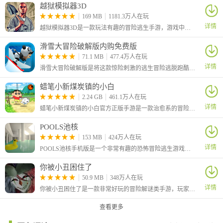
越狱模拟器3D
169 MB
1181.3万人在玩
详情
越狱模拟器3D是一款玩法有趣的冒险逃生手游，游戏中我们需要逃离这个监狱，你需要的就是在地板下面挖洞，我们需要耐心和缜密的计划，为了不让警惕的守卫发现我们的越狱计划，我们需要合理安排自己的时间，让我们来通过自己的努力来越狱吧！
滑雪大冒险破解版内购免费版
71.1 MB
477.4万人在玩
详情
滑雪大冒险破解版是将这款惊险刺激的逃生冒险逃脱跑酷手游进行完美破解的版本，无限金币无限钻石免费获得，并且全地图自动解锁。
蜡笔小新煤炭镇的小白
2.24 GB
461.1万人在玩
详情
蜡笔小新煤炭镇的小白官方正版手游是一款治愈系的冒险手游，在其中讲述小心和爱犬小白一起来到神秘小镇的故事。在游戏中你将体验非常多的游戏玩法内容，包括捉虫、送报、拍照等等。
POOLS池核
153 MB
424万人在玩
详情
POOLS池核手机版是一个非常有趣的恐怖冒险逃生游戏，为玩家创造了一个诡异诡异的密室场景，以心理恐怖为主要玩法，玩家需要在安静诡异到让人感到恐怖的池核迷宫中行走
你被小丑困住了
50.9 MB
348万人在玩
详情
你被小丑困住了是一款非常好玩的冒险解谜类手游，玩家在游戏中可以见到许多的小丑，他们有的狡诈，也有的温和，但是无一例外都没有一个正常的，你需要和他们展开智力的较量，寻找属于自己的生路。
查看更多