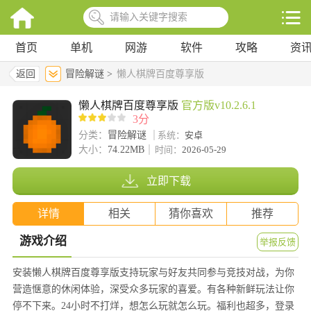
首页
单机
网游
软件
攻略
资
返回
冒险解谜 >
懒人棋牌百度尊享版
懒人棋牌百度尊享版
官方版v10.2.6.1
3分
分类：
冒险解谜
系统：
安卓
大小：
74.22MB
时间：
2026-05-29
立即下载
详情
相关
猜你喜欢
推荐
游戏介绍
举报反馈
安装懒人棋牌百度尊享版支持玩家与好友共同参与竞技对战，为你
营造惬意的休闲体验，深受众多玩家的喜爱。有各种新鲜玩法让你
停不下来。24小时不打烊，想怎么玩就怎么玩。福利也超多，登录