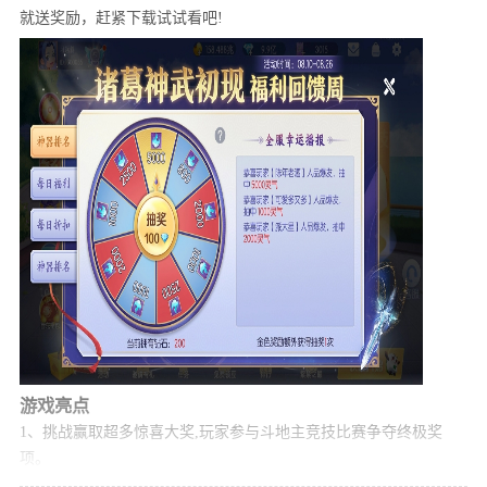
就送奖励，赶紧下载试试看吧!
游戏亮点
1、挑战赢取超多惊喜大奖,玩家参与斗地主竞技比赛争夺终极奖
项。
2、万人涌动的大赛，胜过方可为王者，诸多殊荣全加冠于身。