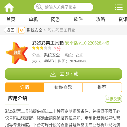
首页
单机
网游
软件
攻略
资
返回
系统安全 >
彩25彩票工具箱
彩25彩票工具箱
安卓版v1.0.220628.445
3分
分类：
系统安全
系统：
安卓
大小：
48MB
时间：
2026-08-06
立即下载
详情
猜你喜欢
推荐
应用介绍
举报反馈
彩25彩票工具箱提供超过二十种可定制提醒条件，包括但不限于心
仪号码出现提醒、奖池金额突破临界值通知、定制化趋势线异动警
报等专业维度。平台每周开设的直播答疑课堂由专业分析师现场演