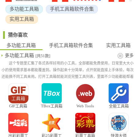
2、精心调配的配色方案采用低饱和度色调为基础，配合符合黄金
多功能工具箱
手机工具箱软件合集
比例布局的交互元素，既减轻长时间使用的视觉疲劳，又确保关键
操作入口始终处于醒目位置。
实用工具箱
3、不错的图表信息等你来查看，随时随地掌握比赛进展情况，并
且还能提供实时的数据分析，不管是当前的开奖结果走势，多种彩
猜你喜欢
票资料免费查看。
多功能工具箱
手机工具箱软件合集
实用工具箱
4、平台内汇聚了大量经验丰富玩家与行家，可以和他们积极交
流，交换彼此的心得。
多功能工具箱
更多
[共51款]
软件优势
这个专题里汇集了各式各样好用的小工具，全部都能免费使用，日常里大大小
小的使用需求基本都能覆盖到。操作起来十分简单，点开就能直接上手体验，每次
1、安全保障方面，采用银行级别的防护体系，交易过程全程加
还能换不同工具来用。打开工具箱就能浏览完整工具列表，里面不少功能都能帮着
密，资金流向透明可查。
打理手机里的各类应用，平时摆弄手机时能省不少事，用起来顺手又方便。
2、营造出让使用者可完全专注于业务办理而无需顾虑风险的环
境，真正实现"隐形式安全"的理想状态。
3、从入门指引到进阶策略，从单人体验到社群互动，每个环节都
GIF工具箱
TBox工具箱
Web Tools
全能工具箱
经过精心设计。
app
直装解锁插
件版
4、而个性化设置面板允许你根据习惯定制专属操作环境。
出彩彩票工
彩25彩票工
彩票工具箱
快游大师