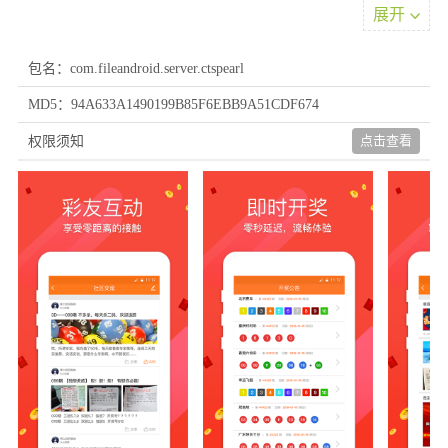
展开
包名：com.fileandroid.server.ctspearl
MD5：94A633A1490199B85F6EBB9A51CDF674
软件特色
点击查看
权限须知
1、多种趣味竞猜模式，你既可以参与每日幸运数字预测，也能加
入周期性主题挑战赛。
2、让专业服务与安心体验相伴你的每段旅程，在理性与期待中找
到完美平衡。
3、软件提供多种信息解析模块，辅助我们完成深度的走势研究，
预判更为高效，各类模块的运用都非常方便。
4、不管你是刚入门的新手，还是经验丰富的老彩民，都能在这里
找到适合自己的工具和数据。
软件亮点
1、开启娱乐分析模式，平台不仅仅提供数据，更旨在通过丰富的
分析维度和工具，带给你一种全新的、将数字分析与娱乐竞猜相结
合的新模式体验。