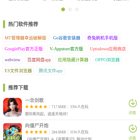
具箱
具箱
app
热门软件推荐
MT管理器幸运破解版
Go谷歌安装器
奇兔刷机手机版
GooglePlay官方正版
V-Appstore官方版
Uptodown应用商店
webview
百度网盘app
应用隐藏计算器
OPPO浏览器
ES文件浏览器
腾讯文件app
推荐下载
一念剑歌
717.8MB
33W人在玩
详情
御剑乘风起，逍遥天地间！
向僵尸开炮
284.8MB
31W人在玩
详情
《向僵尸开炮》&《盗墓笔记》联动计划