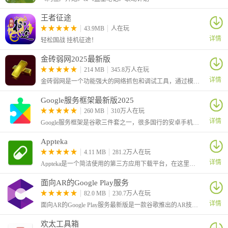
王者征途
43.9MB
人在玩
详情
轻松国战 挂机征途！
金砖弱网2025最新版
214 MB
345.8万人在玩
详情
金砖弱网是一个功能强大的网络抓包和调试工具，通过模拟各种弱网环境，帮助确保应用程序在不同网络条件下的表现和稳定性，是开发和测试人员的一个有力辅助工具。
Google服务框架最新版2025
260 MB
310万人在玩
详情
Google服务框架是谷歌三件套之一，很多国行的安卓手机没有原生的安卓电子市场，许多软件和游戏都是需要谷歌框架才可以运行的，因此这里给大家带来了最新版的Google Services Framework
Appteka
4.11 MB
281.2万人在玩
详情
Appteka是一个简洁使用的第三方应用下载平台，在这里为大家收录了谷歌商店的大多数应用，只要不是特别冷门的，我们就可以在这里找到。
面向AR的Google Play服务
82.0 MB
230.7万人在玩
详情
面向AR的Google Play服务最新版是一款谷歌推出的AR技术支持应用服务框架，又叫做Google Play Services for AR，简称ARCore，安装该框架之后用户就可以在手机上运行AR应用了。
欢太工具箱