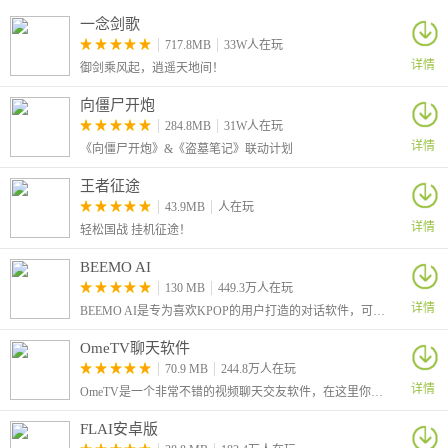
一念剑歌
717.8MB
33W人在玩
详情
御剑乘风起，逍遥天地间！
向僵尸开炮
284.8MB
31W人在玩
详情
《向僵尸开炮》&《盗墓笔记》联动计划
王者征途
43.9MB
人在玩
详情
轻松国战 挂机征途！
BEEMO AI
130 MB
449.3万人在玩
详情
BEEMO AI是专为喜欢KPOP的用户打造的对话软件，可以生成各种不同OC，创建你喜欢的AI角色，与ta进行聊天和对话
OmeTV聊天软件
70.9 MB
244.8万人在玩
详情
OmeTV是一个非常不错的视频聊天交友软件，在这里你可以随机匹配到全球各地的网友，让你们开始一段视频聊天。
FLAI安卓版