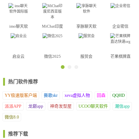
以，快来看看小编为大家带来的几款出色的即时通讯软件吧！
imo聊天软
MiChat印度
享脉聊天软
企业密信
件国际版
尼西亚版本
件
启业云
微信2025
服贸会
芒果棋牌直
达快速org
热门软件推荐
YY极速版客户端
撕歌skr
xeva虚拟人物
回森
QQHD
派派APP
龙巅app
神奇发型屋
UCOO聊天软件
潮信app
微信8.0
推荐下载