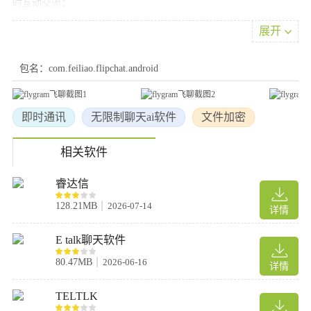
时互动交流；
3.每一位网络主播都是有的排位体制，体验焦虑不安有趣的pk赛，
展开
获得很多的殊荣。
4.能够同歩用户通迅录的好友煤科院立即加上手机通讯录好友；
包名：com.feiliao.flipchat.android
5.能够结交到许多周边好友，一键加上周边好友；
6.能够根据检索应对的账户开展加上好友，一键搜索，十分便捷。
即时通讯
无限制聊天ai软件
文件加密
相关软件
睿达信
128.21MB
2026-07-14
详情
E talk聊天软件
80.47MB
2026-06-16
详情
TELTLK