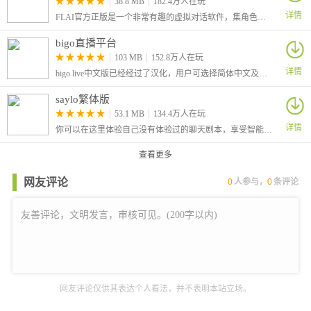
38.8 MB
182.4万人在玩
详情
FLAI官方正版是一个非常有趣的虚拟对话软件，集角色扮演、情景制作、人设设置还有虚拟互交等功能为一体，聊天过程支持文本和语音输入，用户还可设置专属角色
bigo直播平台
103 MB
152.8万人在玩
详情
bigo live中文版已经经过了汉化，用户可选择简体中文及繁体中文两种界面，拥有海量主播可在线互动，包含游戏直播及舞蹈唱歌等各种类型。
saylo繁体版
53.1 MB
134.4万人在玩
详情
你可以在这里体验自己没有体验过的聊天剧本，享受智能模型带给你的话剧，软件会根据你的描述内容自动生成回复，回复内容会完全贴合角色本身，喜欢话剧表演和AI互动的小伙伴们，千万不要错过哦！
查看更多
网友评论
0
人参与，
0
条评论
网友评论仅供其表达个人看法，并不表明本站立场。