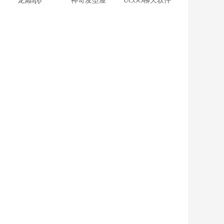
龙巅app
神奇发型屋
UCOO聊天软件