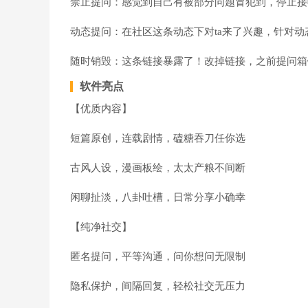
禁止提问：感觉到自己有被部分问题冒犯到，停止接
动态提问：在社区这条动态下对ta来了兴趣，针对动
随时销毁：这条链接暴露了！改掉链接，之前提问箱
软件亮点
【优质内容】
短篇原创，连载剧情，磕糖吞刀任你选
古风人设，漫画板绘，太太产粮不间断
闲聊扯淡，八卦吐槽，日常分享小确幸
【纯净社交】
匿名提问，平等沟通，问你想问无限制
隐私保护，间隔回复，轻松社交无压力