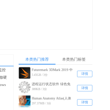
本类热门推荐
本类热门标签
监控
Futuremark 3DMark 2019 中
详情
5.45GB / 3分
文破解版v2.11.6846
释放硬
进程运行状态软件 绿色免
ws
详情
389KB / 3分
费版V1.3.0.0
Human Anatomy Atlas(人体
详情
297.37MB / 3分
解剖学图谱) 官方版v7.4.01