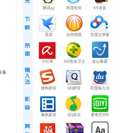
腾讯qq
阿里旺旺
YY语音
迅雷
比特彗星
百度云管家
小红伞
360安全卫士
金山毒霸
设备
搜狗拼音
QQ拼音
百度输入法
暴风影音
QQ音乐
爱奇艺PPS