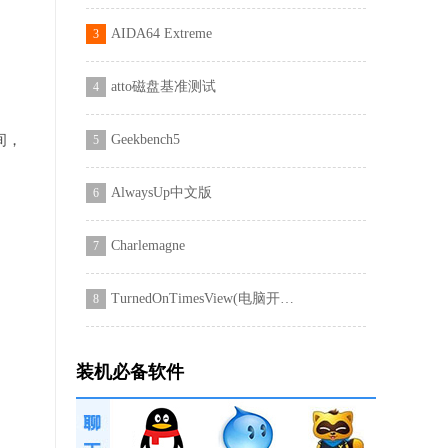
AIDA64 Extreme
3
atto磁盘基准测试
4
间，
Geekbench5
5
AlwaysUp中文版
6
Charlemagne
7
TurnedOnTimesView(电脑开关机记录查询软件)
8
装机必备软件