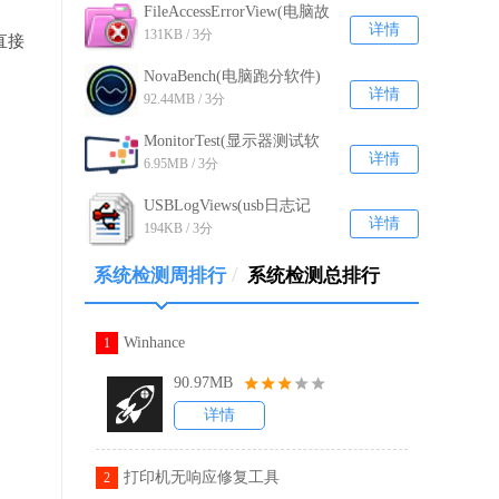
FileAccessErrorView(电脑故
详情
131KB / 3分
障诊断工具) 汉化免费版
直接
v1.11
NovaBench(电脑跑分软件)
详情
92.44MB / 3分
免费版v4.0.6
MonitorTest(显示器测试软
详情
6.95MB / 3分
件) 官方版v4.0.1001
USBLogViews(usb日志记
详情
194KB / 3分
录) 免费版v1.26
/
系统检测周排行
系统检测总排行
Winhance
1
90.97MB
详情
打印机无响应修复工具
2