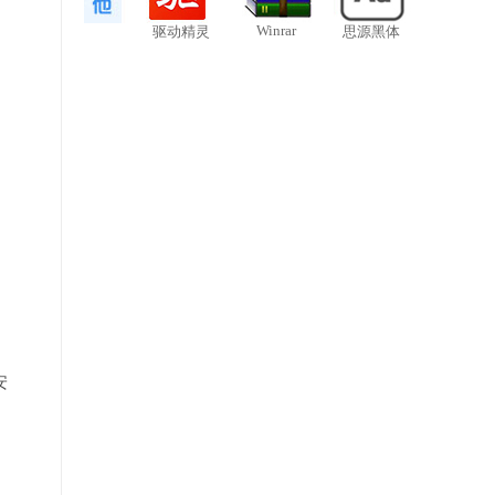
Winrar
驱动精灵
思源黑体
安