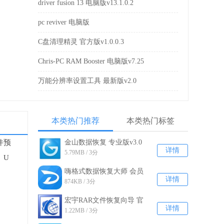
driver fusion 13 电脑版v13.1.0.2
pc reviver 电脑版
C盘清理精灵 官方版v1.0.0.3
Chris-PC RAM Booster 电脑版v7.25
万能分辨率设置工具 最新版v2.0
本类热门推荐
本类热门标签
件预
金山数据恢复 专业版v3.0
详情
5.79MB / 3分
、U
嗨格式数据恢复大师 会员
详情
874KB / 3分
共享免费版v1.1.5
宏宇RAR文件恢复向导 官
详情
1.22MB / 3分
方版v2.000.9