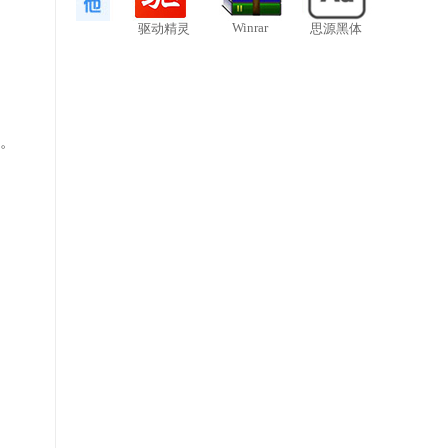
Winrar
驱动精灵
思源黑体
性。