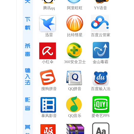
腾讯qq
阿里旺旺
YY语音
迅雷
比特彗星
百度云管家
小红伞
360安全卫士
金山毒霸
搜狗拼音
QQ拼音
百度输入法
暴风影音
QQ音乐
爱奇艺PPS