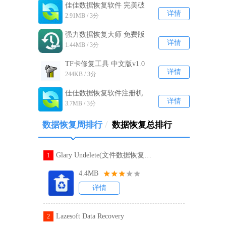
佳佳数据恢复软件 完美破
详情
2.91MB / 3分
解版v6.7.5
强力数据恢复大师 免费版
详情
1.44MB / 3分
V2019.514.1420.54
TF卡修复工具 中文版v1.0
详情
244KB / 3分
佳佳数据恢复软件注册机
详情
3.7MB / 3分
绿色免费版v6.7.5
/
数据恢复周排行
数据恢复总排行
Glary Undelete(文件数据恢复软件)
1
4.4MB
详情
Lazesoft Data Recovery
2