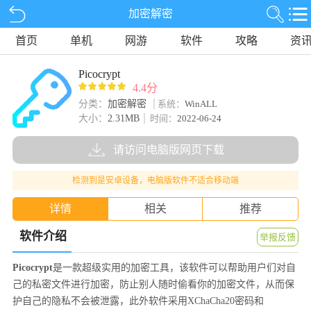
加密解密
首页
单机
网游
软件
攻略
资
Picocrypt
4.4分
分类：
加密解密
系统：
WinALL
大小：
2.31MB
时间：
2022-06-24
请访问电脑版网页下载
检测到是安卓设备，电脑版软件不适合移动端
详情
相关
推荐
软件介绍
举报反馈
Picocrypt
是一款超级实用的加密工具，该软件可以帮助用户们对自
己的私密文件进行加密，防止别人随时偷看你的加密文件，从而保
护自己的隐私不会被泄露，此外软件采用XChaCha20密码和