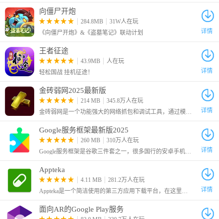
向僵尸开炮
284.8MB
31W人在玩
详情
《向僵尸开炮》&《盗墓笔记》联动计划
王者征途
43.9MB
人在玩
详情
轻松国战 挂机征途！
金砖弱网2025最新版
214 MB
345.8万人在玩
详情
金砖弱网是一个功能强大的网络抓包和调试工具，通过模拟各种弱网环境，帮助确保应用程序在不同网络条件下的表现和稳定性，是开发和测试人员的一个有力辅助工具。
Google服务框架最新版2025
260 MB
310万人在玩
详情
Google服务框架是谷歌三件套之一，很多国行的安卓手机没有原生的安卓电子市场，许多软件和游戏都是需要谷歌框架才可以运行的，因此这里给大家带来了最新版的Google Services Framework
Appteka
4.11 MB
281.2万人在玩
详情
Appteka是一个简洁使用的第三方应用下载平台，在这里为大家收录了谷歌商店的大多数应用，只要不是特别冷门的，我们就可以在这里找到。
面向AR的Google Play服务