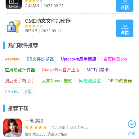
PicoCrypt在CBC模式下使用Blowfish加密算法。
7.48MB
2023-09-27
详情
它使用128位密钥，该密钥是MD5消息摘要的用户密码。
随时复制此实用程序并将其分发给朋友，用户组，黑客或任何需要
OME动态文件加密器
它的人。
203KB
2023-09-22
详情
更新日志
1.修复已知bug
热门软件推荐
2.优化操作体验
webview
ES文件浏览器
Uptodown应用商店
百度网盘app
应用隐藏计算器
GooglePlay官方正版
MCT门禁卡
豌豆荚手机助手
太极Xposed框架
网络测速宝
OPPO浏览器
ZArchiver正版
推荐下载
一念剑歌
717.8MB
33W人在玩
详情
御剑乘风起，逍遥天地间！