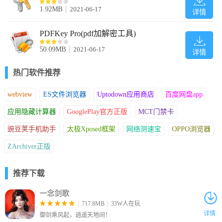
3、选择软件的安装位置，点击next进入下一步
1.92MB
2021-06-17
详情
PDFKey Pro(pdf加解密工具)
50.09MB
2021-06-17
详情
热门软件推荐
webview
ES文件浏览器
Uptodown应用商店
百度网盘app
应用隐藏计算器
GooglePlay官方正版
MCT门禁卡
豌豆荚手机助手
太极Xposed框架
网络测速宝
OPPO浏览器
ZArchiver正版
4、确认软件安装信息，点击install开始安装
推荐下载
一念剑歌
717.8MB
33W人在玩
详情
御剑乘风起，逍遥天地间！