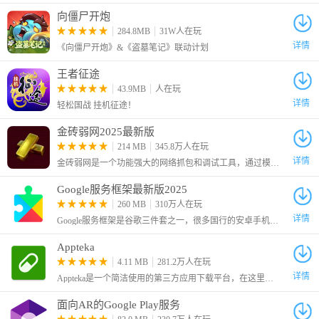
向僵尸开炮
284.8MB
31W人在玩
详情
《向僵尸开炮》&《盗墓笔记》联动计划
王者征途
43.9MB
人在玩
详情
轻松国战 挂机征途！
金砖弱网2025最新版
5、等待安装完成，点击finish结束安装
214 MB
345.8万人在玩
详情
金砖弱网是一个功能强大的网络抓包和调试工具，通过模拟各种弱网环境，帮助确保应用程序在不同网络条件下的表现和稳定性，是开发和测试人员的一个有力辅助工具。
Google服务框架最新版2025
260 MB
310万人在玩
详情
Google服务框架是谷歌三件套之一，很多国行的安卓手机没有原生的安卓电子市场，许多软件和游戏都是需要谷歌框架才可以运行的，因此这里给大家带来了最新版的Google Services Framework
Appteka
4.11 MB
281.2万人在玩
详情
Appteka是一个简洁使用的第三方应用下载平台，在这里为大家收录了谷歌商店的大多数应用，只要不是特别冷门的，我们就可以在这里找到。
面向AR的Google Play服务