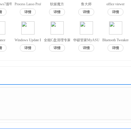
汉化版
dows7盾甲
Process Lasso Pro绿色版
软媒魔方
鲁大师
office viewer
情
详情
详情
详情
详情
ance
Windows Update Blocker
全能C盘清理专家
华硕管家MyASUS
Bluetooth Twea
情
详情
详情
详情
详情
r.bat”【将创建以下文件夹（您可以手动创建）】C:\\ProgramData\\AV
文件复制到那里；