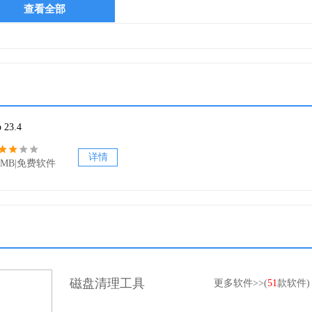
查看全部
快的浏览，游戏和视频。
 23.4
载它们的情况下耗尽处理器的速度。
详情
.5MB|免费软件
闭来启动您的电脑。
磁盘清理工具
更多软件>>(
51
款软件)
地知道哪些是必要的，哪些只是减慢你的速度。