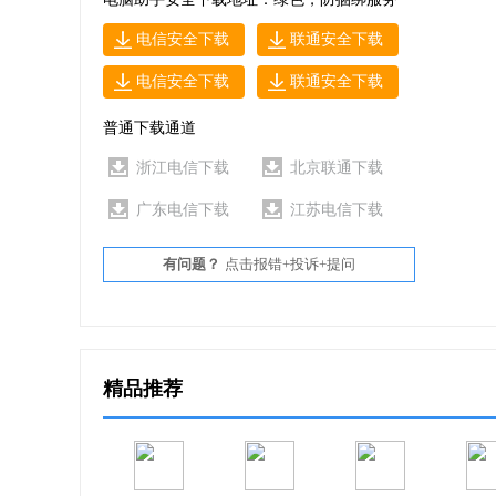
电信安全下载
联通安全下载
帮助停止系统崩溃，并通过删除或修复冗余的，
电信安全下载
联通安全下载
10、快捷方式清洁
普通下载通道
通过删除桌面和开始菜单上的“死”快捷方式和空
浙江电信下载
北京联通下载
11、经济模式
广东电信下载
江苏电信下载
通过降低处理器的功耗，关闭不必要的后台进程
有问题？
点击报错+投诉+提问
12、磁盘空间浏览器
分析内部和外部硬盘驱动器，找到占用磁盘空间的
精品推荐
安装方法
1、在本站下载压缩包，得到AVG TuneUp 21中