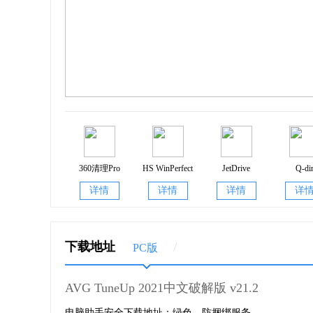
5、驱动器碎片整理
重新组织硬盘上的文件以减少启动时间。
6、现场优化
在后台默默工作，不断优先处理正在运行的所有应
7、自动启停模式
360清理Pro
HS WinPerfect
JetDrive
Q-di
1.0.1021
允许任何通过Program Deactivator停用的
6.22
9.3
详情
详情
详情
详
8、磁盘医生
/
下载地址
PC版
崩溃，硬件缺陷和停电可能导致文件系统问题，
问题。
AVG TuneUp 2021中文破解版 v21.2
9、注册表清理
电脑助手安全下载地址：绿色，防捆绑服务