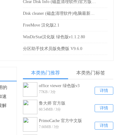
Clear Disk Info (磁盘清理软件)官方版v3.1.0.0
Disk cleaner (磁盘清理软件)电脑最新版v1.2
FreeMove 汉化版2.1
WinDirStat汉化版 绿色版v1.1.2.80
分区助手技术员版免费版 V9.6.0
本类热门推荐
本类热门标签
office viewer 绿色版v3
用的
详情
77KB / 3分
加速
鲁大师 官方版
破解
详情
60.54MB / 3分
v6.1021.3225.1110
PrimoCache 官方中文版
详情
7.66MB / 3分
v3.2.0