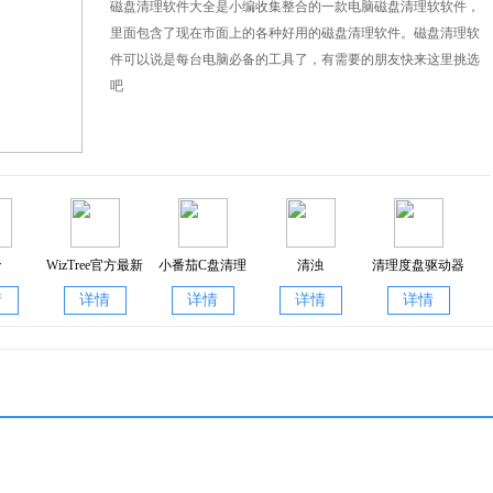
磁盘清理软件大全是小编收集整合的一款电脑磁盘清理软软件，
里面包含了现在市面上的各种好用的磁盘清理软件。磁盘清理软
件可以说是每台电脑必备的工具了，有需要的朋友快来这里挑选
吧
用程序和进程，以提高加载速度和PC性能。
r
WizTree官方最新版
小番茄C盘清理
清浊
清理度盘驱动器
程序只需单击一下即可重新激活。
4.11
1.0.11.18
1.0.2
1.0
情
详情
详情
详情
详情
从而阻止程序启动。磁盘医生通过彻底检查文件和修复问题来帮助防