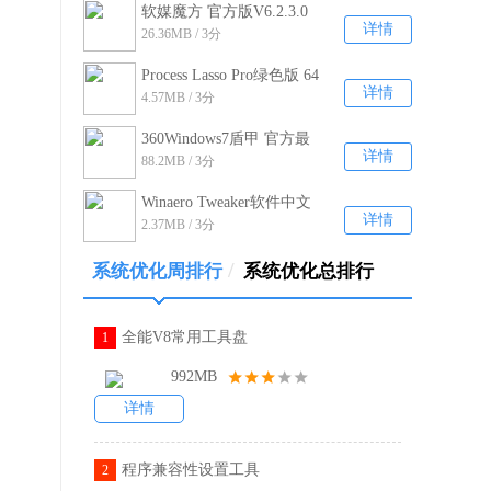
软媒魔方 官方版V6.2.3.0
详情
26.36MB / 3分
Process Lasso Pro绿色版 64
详情
4.57MB / 3分
位+32位V9.0.0.558
360Windows7盾甲 官方最
详情
88.2MB / 3分
新版V12.1.0.106
Winaero Tweaker软件中文
详情
2.37MB / 3分
汉化版 V0.16.1.0
/
系统优化周排行
系统优化总排行
全能V8常用工具盘
1
992MB
详情
程序兼容性设置工具
2