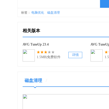
软件功能
标签：
电脑优化
磁盘清理
1、Turbo模式
相关版本
一次点击就会关闭70多个不必要的进程，释放更
2、程序停用程序
AVG TuneUp 23.4
AVG TuneUp
取消激活您从不使用的程序，以防止它们在不卸
详情
1.5MB|免费软件
1
3、启动优化器
通过识别和推荐哪些不必要的启动程序和服务关
/
磁盘清理
4、启动管理器
识别和评估所有启动程序，所以你可以一目了然