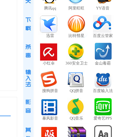
腾讯qq
阿里旺旺
YY语音
迅雷
比特彗星
百度云管家
小红伞
360安全卫士
金山毒霸
搜狗拼音
QQ拼音
百度输入法
止此
暴风影音
QQ音乐
爱奇艺PPS