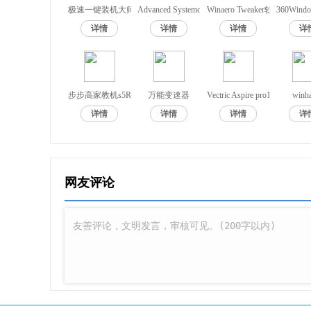
极速一键装机大师
Advanced Systemcare Pro免注册码
Winaero Tweaker软件中文
360Win
详情
详情
详情
详
2、选择“简体中文”，单击“立即安装”；
步步高家教机s5Recovery恢复工具
万能变速器
Vectric Aspire pro10
winh
3、软件正在安装中，请稍后；
详情
详情
详情
详
4、以管理员运行破解文件Crack中的“Create folde
网友评论
阅；
5、单击“转到创建的文件夹”并将所需的许可证