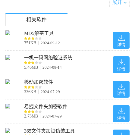
展开
有别于其他工具编辑隐藏文件的方式，编辑使用wise folder hider隐
藏的文件和文件夹，不需要先反隐藏文件，然后编辑，保存，最后
相关软件
再隐藏修改后的文件。只需要使用打开功能，就可以开始修改文
件，保存文件后关闭程序，文件或文件夹会自动被隐藏。
MD5解密工具
5.集成到系统右键菜单以及超级简洁的界面
351KB
2024-09-12
详情
Wise folder hider有着非常简洁的界面和清晰明确的功能分类，即使
是第一次使用也可以快速上手。为了方便用户快速隐藏文件，程序
一机一码网络验证系统
在安装时会将 “隐藏文件/文件夹” 这个选项添加到系统右键菜单
5.46MB
2024-08-14
详情
中。你只要在需要隐藏的文件或者文件夹上打开右键菜单，然后选
择 “隐藏文件/文件夹” 。
移动加密软件
更新日志
336KB
2024-07-29
详情
1.修复已知bug
2.优化操作体验
易捷文件夹加密软件
2.73MB
2024-07-29
详情
365文件夹加锁伪装工具