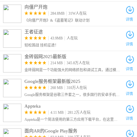
向僵尸开炮
284.8MB
31W人在玩
详情
《向僵尸开炮》&《盗墓笔记》联动计划
王者征途
43.9MB
人在玩
详情
轻松国战 挂机征途！
金砖弱网2025最新版
214 MB
345.8万人在玩
详情
金砖弱网是一个功能强大的网络抓包和调试工具，通过模拟各种弱网环境，帮助确保应用程序在不同网络条件下的表现和稳定性，是开发和测试人员的一个有力辅助工具。
Google服务框架最新版2025
260 MB
310万人在玩
详情
Google服务框架是谷歌三件套之一，很多国行的安卓手机没有原生的安卓电子市场，许多软件和游戏都是需要谷歌框架才可以运行的，因此这里给大家带来了最新版的Google Services Framework
Appteka
4.11 MB
281.2万人在玩
详情
Appteka是一个简洁使用的第三方应用下载平台，在这里为大家收录了谷歌商店的大多数应用，只要不是特别冷门的，我们就可以在这里找到。
面向AR的Google Play服务