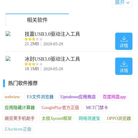
展开
USB3.x驱动和Nvme驱动补丁。
2、往其它分区存在的Windows7或以上系统注入用户自定义驱动
注： 在恢复完系统后应立即使用本工具注入驱动；如果是在系统安
相关软件
装完成后才注入是无效的。（系统安装完成又不想得新再恢复一
遍，可使用本软件的自动安装驱动功能）
技嘉USB3.0驱动注入工具
21.2MB
2020-05-29
详情
注入补丁
1、建立个文件夹，把需要注入的补丁放入文件夹内；
冰封USB3.0驱动注入工具
2、点击注入补丁选择你刚刚的文件夹即可。
18.1MB
2020-05-29
详情
3、v6.9改用无忧热心网友ddzyhhh提供的
H310/B360/H370/Q370/Z390适用Win7的Usb3.x驱动
热门软件推荐
自动安装驱动
如何启用自动模式：程序名中加上auto字样，即可实现自动模式
webview
ES文件浏览器
Uptodown应用商店
百度网盘app
（如：郴维auto.exe、郴auto维.exe、auto郴维.exe）。
应用隐藏计算器
GooglePlay官方正版
MCT门禁卡
集成驱动和用户自定义驱动安装顺序：如用户指定了驱动则安装用
户自定义驱动 否则 安装程序集成的USB3.x驱动。
豌豆荚手机助手
太极Xposed框架
网络测速宝
OPPO浏览器
1、如不指定驱动，程序则使用自带的usb3.x驱动进行安装（只适用
ZArchiver正版
Win7 or Win2008）
2、指定驱动安装（Windows7或以上系统） 方法：在任意盘根目录