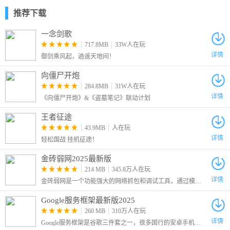
下建立CwwDrv文件夹，然后把所需的驱动放入该文件夹内。
推荐下载
一念剑歌
注意事项
717.8MB
33W人在玩
详情
御剑乘风起，逍遥天地间！
注：当使用程序实现Windows开机启动调用时，必须是管理员
administrator帐户或者关闭UAC控制的其它帐户，否则程序无法随
向僵尸开炮
Windows开机运行。
284.8MB
31W人在玩
详情
《向僵尸开炮》&《盗墓笔记》联动计划
王者征途
43.9MB
人在玩
详情
轻松国战 挂机征途！
金砖弱网2025最新版
214 MB
345.8万人在玩
详情
金砖弱网是一个功能强大的网络抓包和调试工具，通过模拟各种弱网环境，帮助确保应用程序在不同网络条件下的表现和稳定性，是开发和测试人员的一个有力辅助工具。
Google服务框架最新版2025
260 MB
310万人在玩
详情
Google服务框架是谷歌三件套之一，很多国行的安卓手机没有原生的安卓电子市场，许多软件和游戏都是需要谷歌框架才可以运行的，因此这里给大家带来了最新版的Google Services Framework