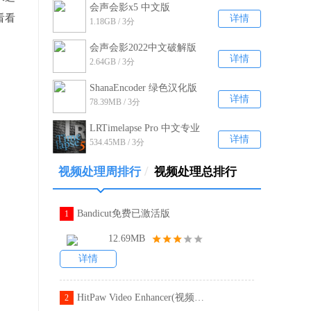
会声会影x5 中文版
看看
详情
1.18GB / 3分
v15.1.6.26
会声会影2022中文破解版
详情
2.64GB / 3分
彼岸特别版v25.2.0.0
ShanaEncoder 绿色汉化版
详情
78.39MB / 3分
v5.3.0.1
LRTimelapse Pro 中文专业
详情
534.45MB / 3分
版v5.4.0
/
视频处理周排行
视频处理总排行
Bandicut免费已激活版
1
12.69MB
详情
HitPaw Video Enhancer(视频模糊变清晰处理软件)
2