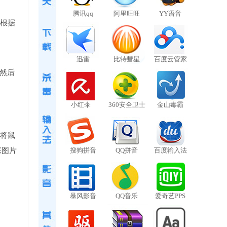
腾讯qq
阿里旺旺
YY语音
以根据
迅雷
比特彗星
百度云管家
然后
小红伞
360安全卫士
金山毒霸
们将鼠
张图片
搜狗拼音
QQ拼音
百度输入法
暴风影音
QQ音乐
爱奇艺PPS