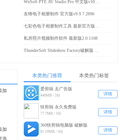
WnSoft PTE AV Studio Pro 中文版v10.0.13
友锋电子相册制作 官方版v9.9.7.2896
七彩色电子相册制作工具 最新官方版V7.0
私房照片视频制作软件 最新版2.0.1108
ThunderSoft Slideshow Factory破解版 V4.4.0
本类热门推荐
本类热门标签
爱剪辑 去广告版
添加
详情
448MB / 3分
v3.0.0.2000
快剪辑 永久免费版
详情
77.7MB / 3分
v1.1.0.2100
360快剪辑电脑版 破解版
添加
详情
81.19MB / 3分
V1.2.0.4102
求选