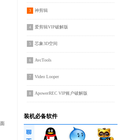
神剪辑
3
爱剪辑VIP破解版
4
芯象3D空间
5
AvcTools
6
Video Looper
7
ApowerREC VIP账户破解版
8
装机必备软件
界面