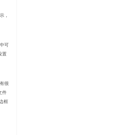
示，
中可
设置
有很
文件
的边框