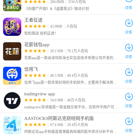
284.8MB
31W人在玩
详情
《向僵尸开炮》&《盗墓笔记》联动计划
王者征途
43.9MB
人在玩
详情
轻松国战 挂机征途！
花薪钱包app
20.2 MB
70.1万人在玩
详情
花薪app是一款由深圳前海仓实信息技术有限公司开发的手机贷款软件，软件主要的用户是年轻人群体，只需要填写基本信息就可以获得贷款额度，并且在不断使用过程中，根据积分的获取情况来提高用户的信用度。
3、直接点击“下一步”
信用飞
48.5 MB
49.4万人在玩
详情
​信用飞app是一款非常好用的手机软件，主要用于解决用户资金困难的问题，用户使用本APP就可以轻松进行网贷，操作简单，并且最高可以借款10万元，还可以进行分期还款。
tradingview app
54.0 MB
40万人在玩
详情
tradingview安卓版是一款金融交易平台，在软件中用户可以进行金融投资，支持各种股票、期货等等各种内容的交易。
AASTOCKS阿斯达克财经网手机版
67.6 MB
20.4万人在玩
详情
阿斯达克app手机版是香港最具权威的股市资讯分析平台制作手机客户端，在这里有着各类丰富的图表，可以让用户了解到即时的市场资讯和新闻。