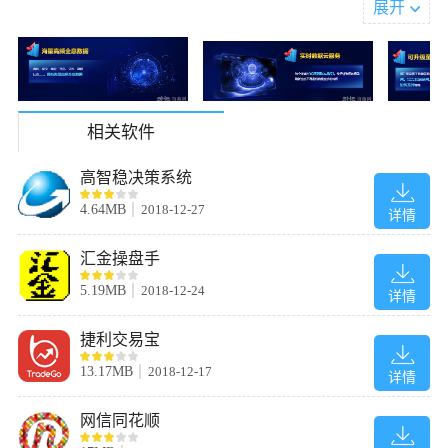
展开
软件功能
相关软件
1、震撼推出权威财经电视节目直播、点播
高智稳决策系统
2、沪，深、港三地行情尽收眼底
3、“股市风云榜”给您最清晰明了的指引。
4.64MB
2018-12-27
详情
4、“智能报表”使您对股票信息一览无余
5、“板块分析”帮助您实时把握热点、踏准节奏
汇金操盘手
软件特色
5.19MB
2018-12-24
详情
免费行情安全高速稳定，行情速度媲美券商VIP级专业通道
捷利交易宝
独家支持全部主流券商委托交易程序，一键式安装丰富炒股工具
环球指数、全方位板块监控、自选股云同步、买卖先锋…，更多策
13.17MB
2018-12-17
详情
略功能免费送
安装方法
网信同花顺