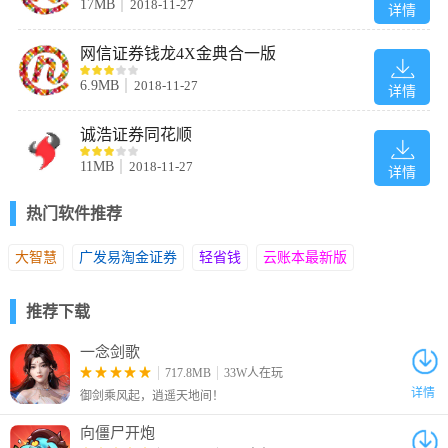
17MB
2018-11-27
1、下载解压后双击“instqj.exe”启动安装，然后点击“下一步”
详情
网信证券钱龙4X金典合一版
6.9MB
2018-11-27
详情
诚浩证券同花顺
11MB
2018-11-27
详情
热门软件推荐
大智慧
广发易淘金证券
轻省钱
云账本最新版
推荐下载
2、勾选“我接受使用许可协议中的条款”后点击“下一步”
一念剑歌
717.8MB
33W人在玩
详情
御剑乘风起，逍遥天地间！
向僵尸开炮