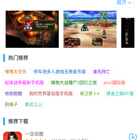
展开
超时空之钥二十五项修改器官方版普通模式修改
功能介绍
1、无限生命
2、战斗中无限魔法值
3、经验倍率
4、技术点数倍率
5、金钱获取倍率
热门推荐
6、金钱损失倍率
7、无限银点数
嘿嘿太空杀
停车场多人游戏无限金币版
谁先阵亡
8、编辑金钱
9、编辑银点数
起床战争最新手机版
植物大战僵尸2回忆之旅
pvz2国际版
10、无限物品使用
地铁跑酷
我的世界基岩版手机版
保卫萝卜4
摸金之路BT版
11、最小物品数量
12、添加所有物品
割绳子
墨武江山
推荐下载
一念剑歌