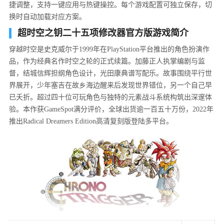
捷调整，支持一键应用与热键操控。每个游戏配置可独立保存，切
换时自动加载对应方案。
超时空之钥二十五项修改器官方版游戏简介
穿越时空是史克威尔于1999年在PlayStation平台推出的角色扮演作
品，作为经典名作时空之轮的正式续篇。加藤正人执掌编剧与监
督，结城信辉担纲角色设计，光田康典谱写配乐。故事围绕平行世
界展开，少年塞吉在故乡海边醒来后发现世界错位，另一个自己早
已夭折。超过四十位可玩角色与独特的元素战斗系统构筑出深邃体
验。本作获GameSpot满分评价，全球出货逾一百五十万份，2022年
推出Radical Dreamers Edition高清复刻版登陆多平台。