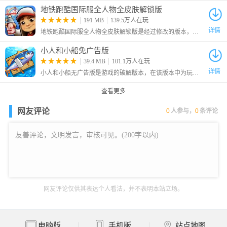
11、当前角色增加经验
地铁跑酷国际服全人物全皮肤解锁版
12、最少 9 个物品(打开物品栏)
191 MB
139.5万人在玩
13、低生命值
详情
地铁跑酷国际服全人物全皮肤解锁版是经过修改的版本，大家在游戏中可以自由的选择角色，还解锁全部的皮肤，让你可以对角色进行自由的装扮，从而有着更加个性化的效果。
14、没有魔法点(MP)
小人和小船免广告版
39.4 MB
101.1万人在玩
详情
小人和小船无广告版是游戏的破解版本，在该版本中为玩家去除了广告，玩家可以不看广告直接获得奖励。这是一款休闲模拟游戏，在游戏中玩家将化身为航海家，你需要做的就是不断的召唤钓鱼。
查看更多
网友评论
0
人参与，
0
条评论
超时空之钥二十五项修改器官方版超级模式修改
网友评论仅供其表达个人看法，并不表明本站立场。
功能介绍
1、队伍无限生命
2、无限队伍法力
电脑版
手机版
站点地图