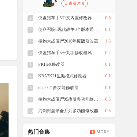
查看详情
侠盗猎车手5中文内置修改器
0.6
2
使命召唤8现代战争3全版本通用修改器
0.1
3
植物大战僵尸2010年度版修改器
1.6
4
侠盗猎车手5十九项修改器风灵月影版
0.2
5
PKHeX修改器
0.1
6
游戏内
NBA2K21生涯模式修改器
0.1
7
nba2k21多功能修改器
0.1
8
植物大战僵尸95改版多功能修改器
0.5
9
态。
刀剑封魔录全系列多功能修改器
0.6
10
七种调
热门合集
MORE