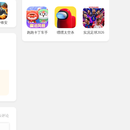
争锋安卓版
跑跑卡丁车手游版
嘿嘿太空杀
实况足球2026国际服
。
条评论