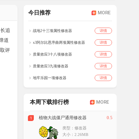
今日推荐
MORE
漫长追
战地2十三项属性修改器
详情
弹道
x3阿尔比恩序曲两项属性修改器
详情
刷取评
质量效应3十八项修改器
详情
质量效应3九项修改器
详情
地牢乐园一项修改器
详情
本周下载排行榜
MORE
植物大战僵尸通用修改器
0.5
1
类型：修改器
大小：2.26MB