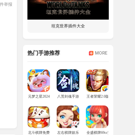
件举报
输入
坦克世界插件大全
热门手游推荐
MORE
元梦之星2024年最新版
八荒剑魂手游
王者荣耀2.0版本
北斗棋牌免费安装包
左右棋牌娱乐
全盛棋牌69cc安卓版