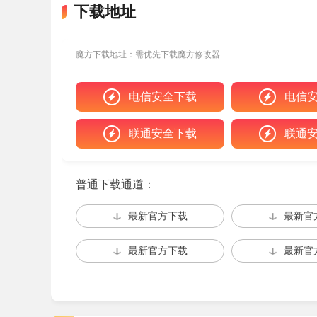
下载地址
猎人:荒野的召唤修改器使用指南
1、下载后先装好程序，接着搜索“猎人：野性
魔方下载地址：需优先下载魔方修改器
时带标点和全称才能找到对应修改工具)。
电信安全下载
电信
2、操作前退出杀毒程序，并关闭Windows Defe
3、启动“猎人：野性的呼唤”游戏程序。
联通安全下载
联通
4、游戏开启后点按“加个Buff”按键，也可
普通下载通道：
5、等到界面显示“Buff加持成功”字样，改动
最新官方下载
最新官
最新官方下载
最新官