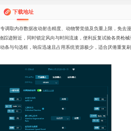
下载地址
，专调取内存数据改动射击精度、动物警觉值及负重上限，免去
物踪迹附近，同时锁定风向与时间流速，便利反复试验各类枪械
仅设滑动条与勾选框，响应迅速且占用系统资源极少，适合厌倦重复