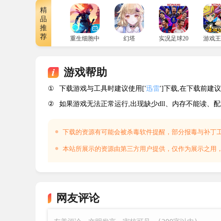
精
品
推
荐
重生细胞中文版
幻塔
实况足球2026国际服
游戏王
游戏帮助
①
下载游戏与工具时建议使用['
迅雷
']下载,在下载前
②
如果游戏无法正常运行,出现缺少dll、内存不能读、
猎人:荒野的召唤修改器功能表
无限生命——F1
下载的资源有可能会被杀毒软件提醒，部分报毒与补丁
本站所展示的资源由第三方用户提供，仅作为展示之用
无限耐力——F2
静默行动——F3
移动加速——F4
网友评论
技能瞬发——F5