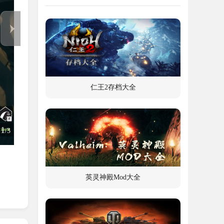
布。
仁王2存档大全
1
/
3
英灵神殿Mod大全