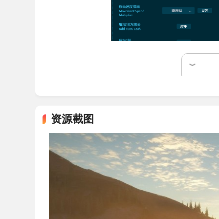
猎人:荒野的召唤修改器特色
1、该修改工具涵盖生命、体力、移动、技能
资源截图
所有核心数值。
2、全部功能均设有独立快捷键，从F1到Alt
3、现金、经验、技能点、武器熟练度四项内
4、动物相关项目独成一类，包含冻结动作、
节手段。