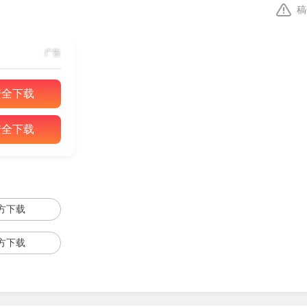
稿
的呼唤”这个游戏(注意此游戏名称与“猎人：荒野的呼唤”相同，
广告
安全下载
nder(关掉Defender可下载专用关闭小工具)。
安全下载
以单独选取某项修改内容。
即刻生效。
方下载
方下载