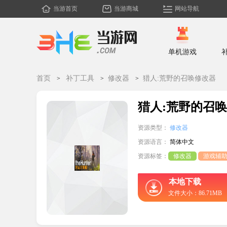
当游首页
当游商城
网站导航
单机游戏
首页
补丁工具
修改器
猎人:荒野的召唤修改器
猎人:荒野的召
资源类型：
修改器
资源语言：
简体中文
资源标签：
修改器
游戏辅
本地下载
文件大小：86.71MB