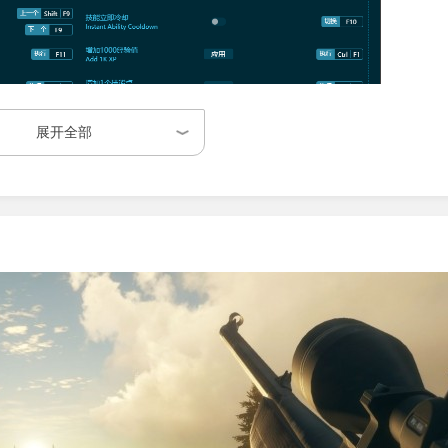
展开全部
、金钱、经验、等级、负重、弹药等数十项可调项目，几乎触及
+F11，单手即可完成开启与关闭，不必反复切出游戏界面。
容支持正向增加与反向重置两种操作，玩家可随时退回之前的状
关闭感知、透视显示、调节颜色、即时失血、改变体重与得分等