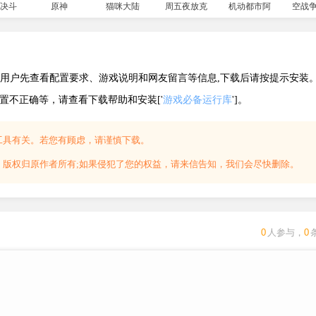
决斗链接国服
原神
猫咪大陆
周五夜放克小马宝莉错误化模组
机动都市阿尔法
空战
送门”开启了。
建议用户先查看配置要求、游戏说明和网友留言等信息,下载后请按提示安装
配置不正确等，请查看下载帮助和安装['
游戏必备运行库
']。
工具有关。若您有顾虑，请谨慎下载。
，版权归原作者所有;如果侵犯了您的权益，请来信告知，我们会尽快删除。
人类最弱兵器」。
地下城勉强维持生计的他，
0
人参与，
0
地下城。