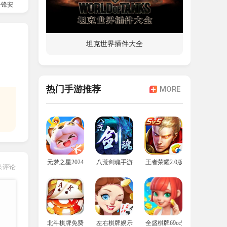
争锋安卓版
坦克世界插件大全
。
热门手游推荐
MORE
元梦之星2024年最新版
八荒剑魂手游
王者荣耀2.0版本
条评论
北斗棋牌免费安装包
左右棋牌娱乐
全盛棋牌69cc安卓版