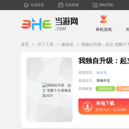
当游首页
当游商城
网站导航
单机游戏
首页
补丁工具
修改器
我独自升级：起立·觉醒十九
我独自升级：起立
资源类型：
修改器
资源语言：
简体中文
资源标签：
游戏辅助
GameB
本地下载
文件大小：85.91MB