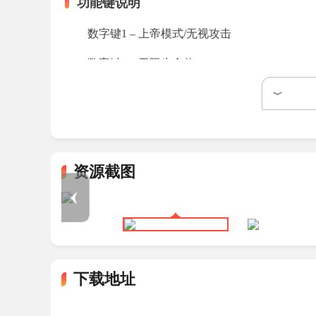
功能键说明
数字键1 – 上帝模式/无视攻击
数字键2 – 无限生命值
数字键3 – 无限魔法值
数字键4 – 无限耐力
数字键5 – 无限药剂
资源截图
数字键6 – 无限觉醒/同步连携
数字键7 – 无限觉醒持续时间
数字键8 – 无限超速驱动
数字键9 – 无限终极技能充能
下载地址
数字键0 – 技能立即冷却