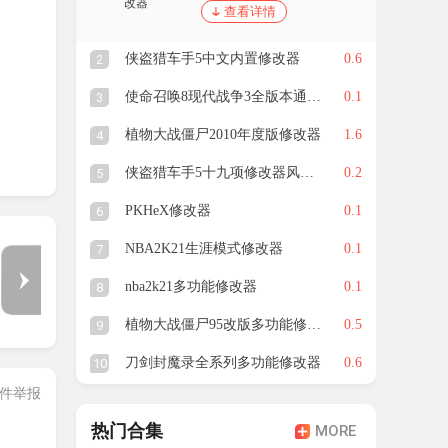
查看详情
侠盗猎车手5中文内置修改器
0.6
2
使命召唤8现代战争3全版本通用修改器
0.1
3
植物大战僵尸2010年度版修改器
1.6
4
侠盗猎车手5十九项修改器风灵月影版
0.2
5
PKHeX修改器
0.1
6
NBA2K21生涯模式修改器
0.1
7
1
/
4
nba2k21多功能修改器
0.1
8
植物大战僵尸95改版多功能修改器
0.5
9
刀剑封魔录全系列多功能修改器
0.6
10
件举报
热门合集
MORE