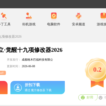
补丁工具
街机游戏
电脑软件
安卓频道
游戏
项修改器2026
·觉醒十九项修改器2026
开发发行：
成都格木巴福科技有限公
司
更新时间：
2026-06-08
0.2
uff
折扣下载
通过 魔方修改器 下载
好用