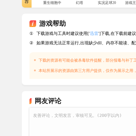
荐
重生细胞中文版
幻塔
实况足球2026国际服
游戏王
十几年前，连接其他次元与这个世界的通道“传
游戏帮助
在平凡人之中，也开始出现了觉醒者。
①
下载游戏与工具时建议使用['
迅雷
']下载,在下载前
觉醒者可通过传送门，到地下城狩猎。
②
如果游戏无法正常运行,出现缺少dll、内存不能读、
人们称这些觉醒者为猎人。
下载的资源有可能会被杀毒软件提醒，部分报毒与补丁
然而并不是所有猎人都很强大。
本站所展示的资源由第三方用户提供，仅作为展示之用
就连在低级地下城都得拼命才能死里逃生的「
E級獵人成振宇，一事无成，还总是靠着低级
网友评论
碰上了隐藏于D级地下城中，超高难度的双重
最后... 面临死亡之际，他获得了特殊能力。
只有他才能看见的任务窗口!