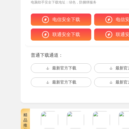
电脑助手安全下载地址：绿色，防捆绑服务
数字键. – 召唤幻影立即冷却
数字键+ – 切换武器立即冷却
电信安全下载
电信
数字键- – 切换角色立即冷却
联通安全下载
联通
Ctrl+数字键1 – 一击破防
Ctrl+数字键2 – 破防倍率
普通下载通道：
Ctrl+数字键3 – 超级伤害/一击必杀
最新官方下载
最新官
Ctrl+数字键4 – 伤害倍率
最新官方下载
最新官
Ctrl+数字键5 – 防御倍率
Ctrl+数字键6 – 设置游戏速度
精
品
推
故事背景