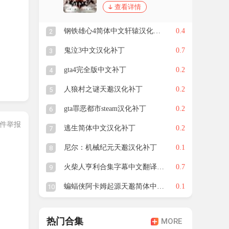
查看详情
钢铁雄心4简体中文轩辕汉化补丁
0.4
2
鬼泣3中文汉化补丁
0.7
3
gta4完全版中文补丁
0.2
4
，游
人狼村之谜天邈汉化补丁
0.2
5
战略
gta罪恶都市steam汉化补丁
0.2
6
件举报
逃生简体中文汉化补丁
0.2
7
搭配
尼尔：机械纪元天邈汉化补丁
0.1
8
火柴人亨利合集字幕中文翻译补丁
0.7
9
蝙蝠侠阿卡姆起源天邈简体中文汉化补丁
0.1
10
热门合集
MORE