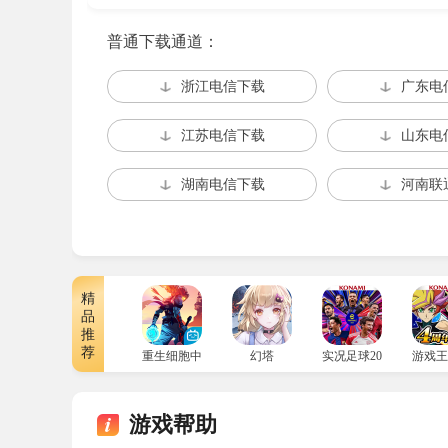
12国历史事件名称采用"官方译名+原文标注"
普通下载通道：
海军指令保留"左满舵""战列线"等专业表述
浙江电信下载
广东电
游戏性适配：
江苏电信下载
山东电
重新排版所有UI界面(解决文字溢出问题)
湖南电信下载
河南联
优化科技树多级菜单的视觉逻辑
外交选项添加情绪标注(【威胁】【奉承】等)
安装方法
精
品
解压到游戏目录data里就可以啦，记得备份原
推
荐
重生细胞中文版
幻塔
实况足球2026国际服
游戏王
游戏帮助