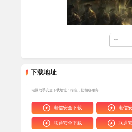
游戏介绍
全面战争帝国手游是一款非常好玩的策略战棋
戏为玩家带来了全新的玩法内容，一改冷兵器作战
玩法。
下载地址
全面战争帝国手游拥有横跨欧、亚、美、非等
电脑助手安全下载地址：绿色，防捆绑服务
自己的军队，并亲自指挥布阵，开展恢弘庞大的战
汉化说明
电信安全下载
电信
专业术语库：
联通安全下载
联通
精准区分"燧发枪"与"火绳枪"等227种武器称谓