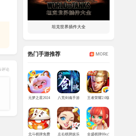
。
坦克世界插件大全
热门手游推荐
MORE
条评论
元梦之星2024年最新版
八荒剑魂手游
王者荣耀2.0版本
北斗棋牌免费安装包
左右棋牌娱乐
全盛棋牌69cc安卓版