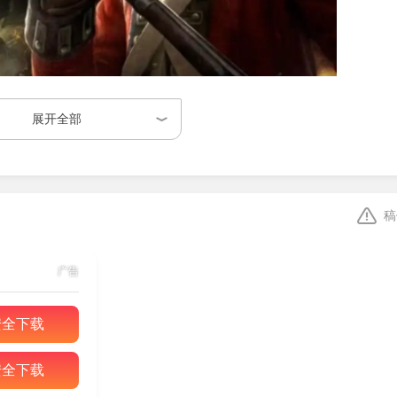
展开全部
手游，游戏根据同名端游改编而来，作为全面战争系列的第五部
系统，加入了独特的海战以及枪炮等武器，让玩家体验最刺激的
稿
大洲的庞大地图，并且包含了数十个不同的兵种，玩家可以自由
广告
役，此外还有建造、经营、政治外交等玩法！
安全下载
安全下载