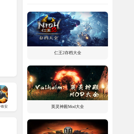
仁王2存档大全
争锋安卓版
英灵神殿Mod大全