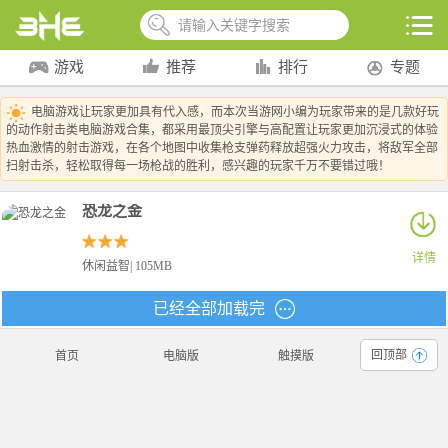
游戏
推荐
排行
专题
电脑游戏让玩家更加具有代入感，而本次当游网小编为玩家带来的是几款好玩
的动作射击类电脑游戏合集，都采用最顶尖引擎与高配置让玩家更加沉浸式的体验
热血激情的射击游戏，在各个地图中收集枪支弹药释放超强火力攻击，将敌军全部
扫射击杀，轻松取得每一场枪战的胜利，感兴趣的玩家千万不要错过哦！
恐龙之金
详情
休闲益智| 105MB
已经全部加载完
回顶部
首页
电脑版
触摸版