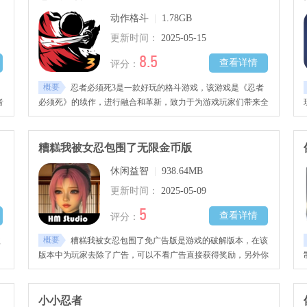
动作格斗
|
1.78GB
更新时间：
2025-05-15
8.5
查看详情
评分：
概要
，
忍者必须死3是一款好玩的格斗游戏，该游戏是《忍者
者
必须死》的续作，进行融合和革新，致力于为游戏玩家们带来全
新的游戏挑战，感兴趣的玩家快去下载吧！
糟糕我被女忍包围了无限金币版
休闲益智
|
938.64MB
更新时间：
2025-05-09
5
查看详情
评分：
概要
款
糟糕我被女忍包围了免广告版是游戏的破解版本，在该
版本中为玩家去除了广告，可以不看广告直接获得奖励，另外你
平
还将拥有用不完的货币。这是一款视频互动游戏，在游戏中穿越
来到忍者村。
小小忍者