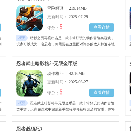
冒险解谜
|
219.14MB
更新时间：
2025-07-29
5
查看详情
评分：
概要
内
暗影之刃再度出击是一款非常好玩的动作冒险类游戏，
剧
玩家可以成为一名忍者，你需要在这里面对许多的敌人和遍布地
图的机关，游戏采用了横版玩法，并且游戏内还有不同的关卡，
越到后面越需要玩家操作。
影
忍者武士暗影格斗无限金币版
动作格斗
|
42.16MB
更新时间：
2025-06-27
5
查看详情
评分：
概要
作
忍者武士暗影格斗无限金币是一款非常好玩的动作冒险
关
类手游，玩家在游戏中完成新手教程即可获得充足的货币，你将
跳
会控制忍者展开冒险，游戏画质精美，并且你还能使用炫酷的技
能。
忍者必须死3