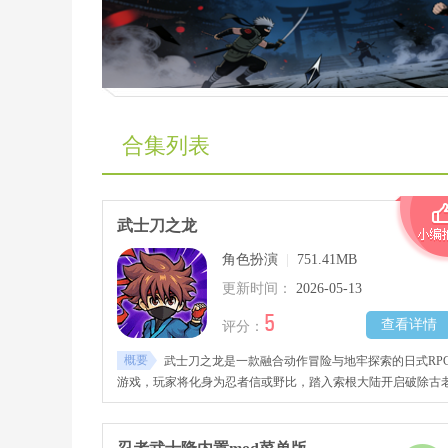
合集列表
武士刀之龙
角色扮演
|
751.41MB
更新时间：
2026-05-13
5
查看详情
评分：
概要
武士刀之龙是一款融合动作冒险与地牢探索的日式RP
游戏，玩家将化身为忍者信或野比，踏入索根大陆开启破除古
诅咒的冒险之旅。手工打造的广阔地图遍布隐藏秘密与挑战，
个角落都藏有待解锁的支线任务与珍稀宝藏。玩家可自由学习
移突袭、遁术等忍术技能，搭配锋利忍刀与防御护具打造专属