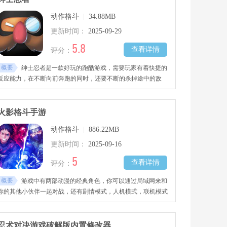
动作格斗
|
34.88MB
更新时间：
2025-09-29
5.8
查看详情
评分：
概要
绅士忍者是一款好玩的跑酷游戏，需要玩家有着快捷的
反应能力，在不断向前奔跑的同时，还要不断的杀掉途中的敌
人，感兴趣的玩家快去下载吧！
火影格斗手游
动作格斗
|
886.22MB
更新时间：
2025-09-16
5
查看详情
评分：
概要
游戏中有两部动漫的经典角色，你可以通过局域网来和
你的其他小伙伴一起对战，还有剧情模式，人机模式，联机模式
等等，简单操作模式可以让你更好的连招，普通模式可以让你的
连招更加细腻！
Ronin)
忍术对决游戏破解版内置修改器