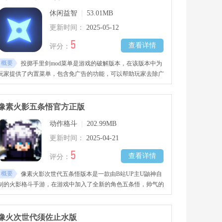
休闲益智
|
53.01MB
更新时间：
2025-05-12
5
查看详情
评分：
概要
投掷手里剑mod菜单是游戏的破解版本，在该版本中为
玩家提供了内置菜单，包含免广告的功能，可以帮助玩家去除广
告，获得更好的游戏体验。
像素火影五条悟官方正版
动作格斗
|
202.99MB
更新时间：
2025-04-21
5
查看详情
评分：
概要
像素火影次世代五条悟版本是一款由B站UP主U鼬神自
制的火影格斗手游，在游戏中加入了全新的角色五条悟，帅气的
动作和技能，能够实战瞬间移动，在战斗时自由穿梭。
像火次世代须佐止水版