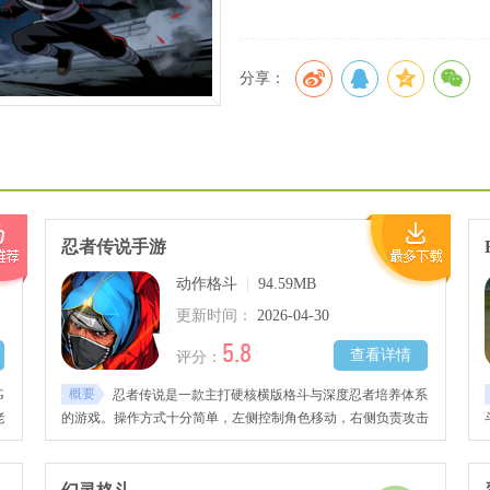
分享：
忍者传说手游
动作格斗
|
94.59MB
更新时间：
2026-04-30
5.8
查看详情
评分：
概要
G
忍者传说是一款主打硬核横版格斗与深度忍者培养体系
老
的游戏。操作方式十分简单，左侧控制角色移动，右侧负责攻击
每
与技能释放。普通攻击衔接技能可以打出浮空效果，击倒对手之
瞬
后，武器熟练度逐步提升，进而解锁全新招式和终结技。游戏内
战
包含多条养成路径，例如天赋系统、装备系统等。玩家通过提升