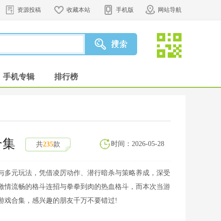
资源投稿
收藏本站
手机版
网站导航
手机专辑
排行榜
合集
时间：2026-05-28
共
235
款
与多元玩法，凭借凌厉动作、潜行暗杀与策略养成，深受
激情流畅的格斗连招与拳拳到肉的热血格斗，而本次当游
游戏合集，感兴趣的朋友千万不要错过!