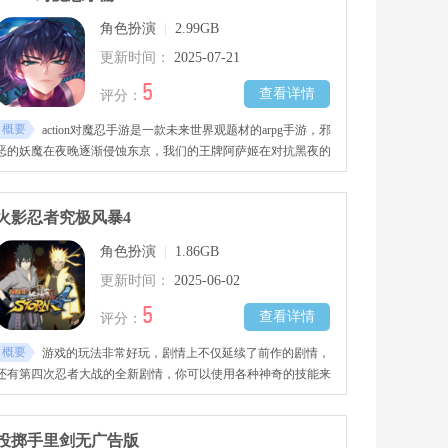
陷阱的危险环境，只能靠敏捷的动作和强悍的战斗技巧，才能完
角色扮演
|
2.99GB
成每一次致命的暗杀行动。
更新时间：
2025-07-21
5
查看详情
评分：
概要
action对魔忍手游是一款未来世界观题材的arpg手游，邪
恶的妖魔在夜晚逐渐侵蚀东京，我们的王牌阿萨姬在对抗黑夜的
时候被妖魔捕获，我们为了拯救姐姐而杀入敌营！
火影忍者究极风暴4
角色扮演
|
1.86GB
更新时间：
2025-06-02
5
查看详情
评分：
概要
游戏的玩法非常好玩，剧情上不仅延续了前作的剧情，
还有第四次忍者大战的全新剧情，你可以使用各种神奇的技能来
击溃敌人，还有各种不同的游戏模式可以游玩，快来下载试试
吧！
投掷手里剑无广告版