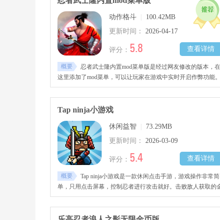
忍者武士隆内置mod菜单版
力体系。龙之宝石系统支持收集不同形状、稀有度的宝石自由
动作格斗
|
100.42MB
合装备，诅咒印记则带来高风险高回报的增益机制。丰富外观
制系统涵盖和服、盔甲、面具等多种风格，随心打造专属忍者
更新时间：
2026-04-17
象。快来下载试试吧!
5.8
查看详情
评分：
概要
忍者武士隆内置mod菜单版是经过网友修改的版本，
这里添加了mod菜单，可以让玩家在游戏中实时开启作弊功能
支持让角色无敌，无视敌人的功能
Tap ninja小游戏
休闲益智
|
73.29MB
更新时间：
2026-03-09
5.4
查看详情
评分：
概要
Tap ninja小游戏是一款休闲点击手游，游戏操作非常简
单，只用点击屏幕，控制忍者进行攻击就好。击败敌人获取的
钱可用于强化忍者属性，建造自己的村庄，实现离线收益。喜
休闲类游戏的玩家不要错过，快来本站下载游玩吧。
乐高忍者浪人之影无限金币版