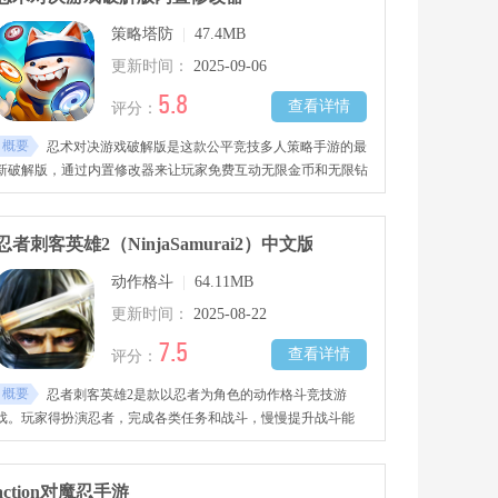
策略塔防
|
47.4MB
更新时间：
2025-09-06
5.8
查看详情
评分：
概要
忍术对决游戏破解版是这款公平竞技多人策略手游的最
新破解版，通过内置修改器来让玩家免费互动无限金币和无限钻
石。
忍者刺客英雄2（NinjaSamurai2）中文版
动作格斗
|
64.11MB
更新时间：
2025-08-22
7.5
查看详情
评分：
概要
忍者刺客英雄2是款以忍者为角色的动作格斗竞技游
戏。玩家得扮演忍者，完成各类任务和战斗，慢慢提升战斗能
力，目标是成为顶级刺客。这款游戏下载安装后，有20多个精心
设计的关卡可以玩，玩家要化身愤怒武士，一边收集星星增强自
身实力，一边往前冲。过程中会遇到源源不断的敌人，还有满是
action对魔忍手游