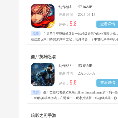
动作格斗
|
57.04MB
更新时间：
2025-05-15
5.8
查看详情
评分：
概要
亡灵杀手至尊破解版是一款超级好玩的动作冒险游戏
在这里玩家们将要来到中世纪，切身体会一个中世纪杀手和死
之间的故事。
僵尸英雄忍者
动作格斗
|
53.63MB
更新时间：
2025-05-09
5.8
查看详情
评分：
概要
僵尸英雄忍者是游戏商Splinter Entertainment旗下的一
3D动作英雄类游戏，在游戏中，玩家扮演着一名超级英雄，你
需要在城市中惩奸除恶，消灭掉城市中的毒瘤，给人们一个和
的世界，感兴趣的玩家快去下载吧！
暗影之刃手游