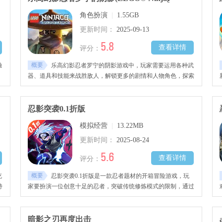
角色扮演
|
1.55GB
更新时间：
2025-09-13
5.8
查看详情
评分：
概要
独
乐高幻影忍者罗宁的阴影游戏中，玩家需要运用各种武
器、道具和技能来战胜敌人，解锁更多的剧情和人物角色，探索
使
更多的地图和宝藏。
忍影突袭0.1折版
模拟经营
|
13.22MB
更新时间：
2025-08-24
5.6
查看详情
评分：
概要
充
忍影突袭0.1折版是一款忍者题材的开箱冒险游戏，玩
持
家要扮演一位创意十足的忍者，突破传统修炼模式的限制，通过
关卡推进收集各类强力忍具，最后参与终极对决，依靠战术搭配
与忍具组合，抢夺顶尖忍者的称号，喜欢的朋友快来本站下载试
玩吧！
暗影之刃再度出击