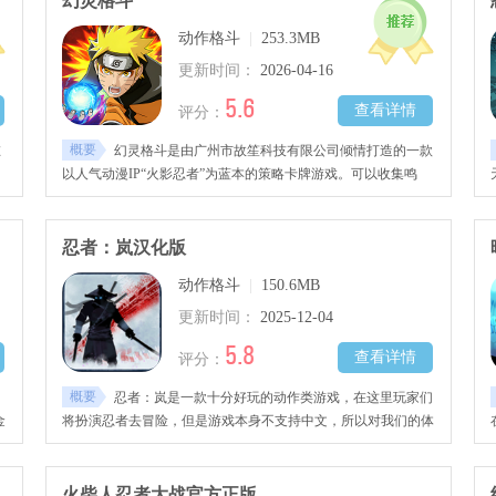
幻灵格斗
组
特定天赋节点、穿戴对应装备，打造专属于自己的战斗流派。赶
动作格斗
|
253.3MB
定
快下载使用吧！
形
更新时间：
2026-04-16
5.6
查看详情
评分：
概要
在
幻灵格斗是由广州市故笙科技有限公司倾情打造的一款
。
以人气动漫IP“火影忍者”为蓝本的策略卡牌游戏。可以收集鸣
人、佐助、小樱、卡卡西等经典角色的卡牌并对卡牌进行培养，
游戏具备深度的养成体系，挑战者能够通过提升装备、等级、技
能的方式增强战斗能力。还配备阵容羁绊系统，合理的队伍搭配
忍者：岚汉化版
能够令战斗过程更为轻松。感兴趣的朋友们快来下载吧!
动作格斗
|
150.6MB
更新时间：
2025-12-04
5.8
查看详情
评分：
概要
忍者：岚是一款十分好玩的动作类游戏，在这里玩家们
金
将扮演忍者去冒险，但是游戏本身不支持中文，所以对我们的体
欢
验不是很好，因此就有了本次的汉化版，所以有需求的不要错过
啦！
火柴人忍者大战官方正版