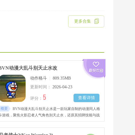
更多合集
BVN动漫大乱斗别天止水改
动作格斗
|
809.35MB
更新时间：
2026-04-23
5
查看详情
评分：
概要
BVN动漫大乱斗别天止水是一款玩家自制的动漫同人格
斗游戏，聚焦火影忍者人气角色别天止水，还原其招牌技能与战
斗风格。在BVN动漫大乱斗别天止水的战斗中，你能操控止水
使用经典的写轮眼幻术，释放别天神、须佐能乎等强力招式，流
畅衔接浮空连击，体验一击制敌的爽快感。 游戏保留传统格斗