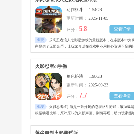
动作格斗
|
1.54GB
更新时间：
2025-11-05
5.8
查看详情
评分：
概要
乐高忍者浪人之影是游戏的最新版本，在该版本中为
家提供了无限金币，让玩家可以在游戏中不用担心资源不足的
题。这是一款忍者主题的乐高游戏，经典的乐高积木造型搭配
者的服装。
火影忍者ol手游
角色扮演
|
1.98GB
更新时间：
2025-09-23
7.7
查看详情
评分：
概要
火影忍者ol手游是一款好玩的忍者格斗游戏，该游戏
根据动漫改编，原汁原味的火影声画、剧情再现，助力玩家能
徜徉于忍者大世界中，感兴趣的玩家快去下载吧！
落尘自制火影测试版