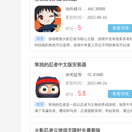
动作格斗
|
466.38MB
更新时间：
2025-09-16
5
查看详情
评分：
概要
游戏根据火影忍者为核心主题，游戏中还有很多具有
特技能的角色可以使用，游戏中有着上百位不同的角色可以使
用，超强的打击手感，超绝的技能搭配，还有丰富的道具可以
用！
笨拙的忍者中文版安装器
休闲益智
|
92.45MB
更新时间：
2025-08-24
5.8
查看详情
评分：
概要
笨拙的忍者是一款以忍者为主角的养成游戏，场景中
满了东瀛街道、樱花和鸟居，忍者圆眼呆萌，初始笨拙，通过
续训练与互动逐渐掌握技巧。
火影忍者云游戏无限时长最新版