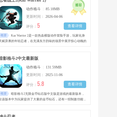
忍者战士2(Kaz Warrior 2)
玩法，同时加入原创技能组合与场景互动元素，支持单人闯关、
动作格斗
|
85.18MB
好友对战等多种模式。画面延续像素风格，技能特效高度还原动
漫原作，让你在指尖对决中重温止水的高光时刻。快来下载试试
更新时间：
2026-04-06
吧!
5
查看详情
评分：
概要
Kaz Warrior 2是一款热血横版动作冒险手游，玩家化身
天赋异禀的年轻忍者，在充满东方韵味的场景中展开惊心动魄的
旅程，结合跑酷与战斗元素，通过流畅的连招系统和丰富的技能
组合，体验飞檐走壁、行云流水般的战斗快感。
暗影格斗2中文最新版
动作格斗
|
131.59MB
更新时间：
2025-11-06
5.8
查看详情
评分：
概要
暗影格斗2无限金币钻石版中文版是游戏的最新版本，
在该版本中为玩家提供了大量的金币钻石，还有一招制敌功能，
还能调整游戏速度。这是一款动作格斗游戏，玩家在游戏中控制
自己的英雄参与到这场战斗中。
绅士忍者