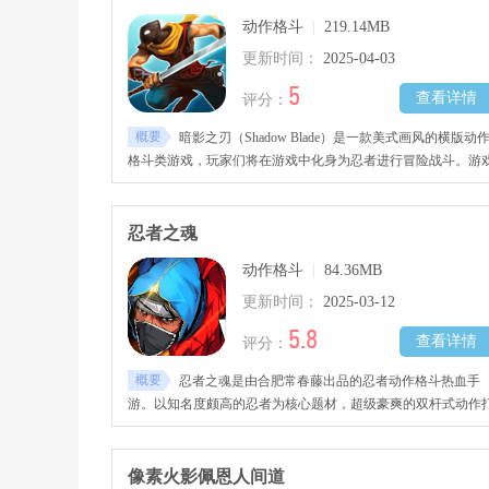
动作格斗
|
219.14MB
更新时间：
2025-04-03
5
查看详情
评分：
概要
暗影之刃（Shadow Blade）是一款美式画风的横版动
格斗类游戏，玩家们将在游戏中化身为忍者进行冒险战斗。游
有着流畅的动作和良好的打击手感，还有着精彩的剧情故事以
各种艰难的挑战任务等你来完成。
忍者之魂
动作格斗
|
84.36MB
更新时间：
2025-03-12
5.8
查看详情
评分：
概要
忍者之魂是由合肥常春藤出品的忍者动作格斗热血手
游。以知名度颇高的忍者为核心题材，超级豪爽的双杆式动作
击手感，连招comb技能搭配有着无限可能，多元的养成路线，
每次战斗都是全新的体验，感兴趣的玩家不要错过哦！
像素火影佩恩人间道