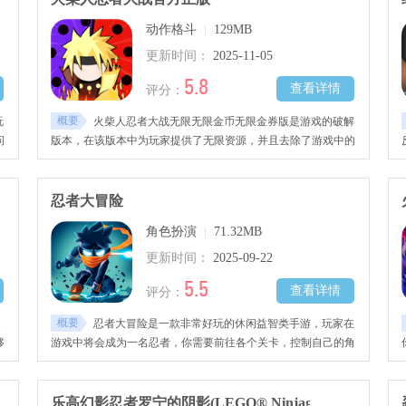
动作格斗
|
129MB
更新时间：
2025-11-05
5.8
查看详情
评分：
概要
玩
火柴人忍者大战无限无限金币无限金券版是游戏的破解
问
版本，在该版本中为玩家提供了无限资源，并且去除了游戏中的
忍
广告，可以跳过广告直接获得奖励。
忍者大冒险
角色扮演
|
71.32MB
更新时间：
2025-09-22
5.5
查看详情
评分：
概要
是
忍者大冒险是一款非常好玩的休闲益智类手游，玩家在
够
游戏中将会成为一名忍者，你需要前往各个关卡，控制自己的角
色消灭所有敌人，游戏画质精美，面对强大的BOSS，你还需要
小心应对。
乐高幻影忍者罗宁的阴影(LEGO® Ninjago™: Shadow of 