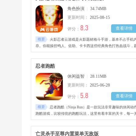
角色扮演
|
34.74MB
更新时间：
2025-08-15
8.3
查看详情
评分：
概要
火影忍者云游戏是火影题材格斗手游，基本不占手机
存。你能操控鸣人、佐助、卡卡西这些经典角色打热血战斗，
情和技能特效都跟动漫一模一样。游戏操作流畅，还有PVP对
战、PVE闯关等多种玩法，能沉浸式体验忍者对决。不管用手
机、平板，哪怕是配置一般的设备，都能轻松玩，随时进入火
忍者跑酷
世界，享受痛快的战斗乐趣。
休闲益智
|
28.11MB
更新时间：
2025-06-28
5.8
查看详情
评分：
概要
忍者跑酷（Ninja Run）是一款玩法非常趣味的休闲动
跑酷游戏，比较传统的跑酷玩法，这里有着丰富的关卡，每一
都有不同的难度，玩家们将控制忍者穿梭于丛林之中，灵活的
跃障碍物
亡灵杀手至尊内置菜单无敌版