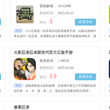
冒险解谜
|
10.62MB
更新时间：
2025-03-21
5
查看详情
评分：
概要
作
小小忍者是一款非常好玩的冒险类手游，玩家在游戏中
戏
将会成为一名忍者，你需要在这个像素世界中躲避各种机关，使
及
用飞镖来击杀敌人从而闯关，游戏虽然画质不精美，但是其操作
简单，关卡丰富。
火影忍者忍者新世代官方正版手游
角色扮演
|
1.98GB
更新时间：
2025-03-03
5.5
查看详情
评分：
概要
游戏将延续火影的故事，在游戏中有五大不同属性的原
打
创主角：火，水，雷，风，土。现在还支持微信和QQ登录，
IOS和安卓数据互通，快来下载火影忍者忍者新世代官方正版手
游试试吧！
像素忍者